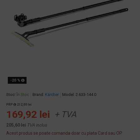
-20 %
Stoc:
În Stoc
Brand:
Kärcher
Model:
2.633-144.0
PRP
212,00 lei
169,92 lei
+ TVA
205,60 lei
TVA inclus
Acest produs se poate comanda doar cu plata Card sau OP