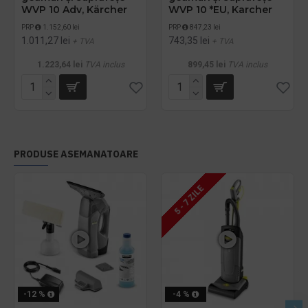
WVP 10 Adv, Kärcher
WVP 10 *EU, Karcher
PRP
1.152,60 lei
PRP
847,23 lei
1.011,27 lei
743,35 lei
+ TVA
+ TVA
1.223,64 lei
TVA inclus
899,45 lei
TVA inclus
PRODUSE ASEMANATOARE
5 - 7 ZILE
-12 %
-4 %