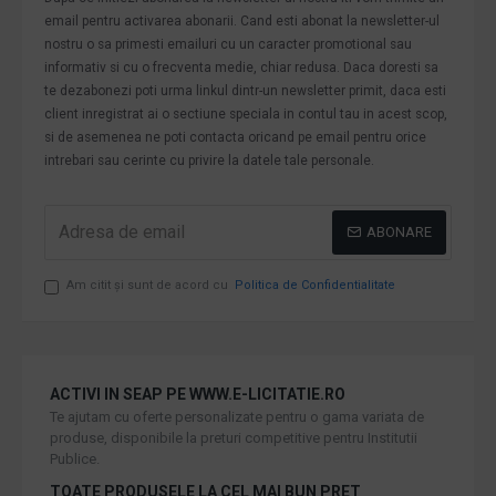
email pentru activarea abonarii. Cand esti abonat la newsletter-ul
nostru o sa primesti emailuri cu un caracter promotional sau
informativ si cu o frecventa medie, chiar redusa. Daca doresti sa
te dezabonezi poti urma linkul dintr-un newsletter primit, daca esti
client inregistrat ai o sectiune speciala in contul tau in acest scop,
si de asemenea ne poti contacta oricand pe email pentru orice
intrebari sau cerinte cu privire la datele tale personale.
ABONARE
Am citit şi sunt de acord cu
Politica de Confidentialitate
ACTIVI IN SEAP PE WWW.E-LICITATIE.RO
Te ajutam cu oferte personalizate pentru o gama variata de
produse, disponibile la preturi competitive pentru Institutii
Publice.
TOATE PRODUSELE LA CEL MAI BUN PRET