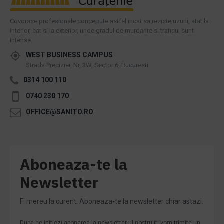
Covorase profesionale concepute astfel incat sa reziste uzurii, atat la
interior, cat si la exterior, unde gradul de murdarire si traficul sunt
intense.
WEST BUSINESS CAMPUS
Strada Preciziei, Nr, 3W, Sector 6, Bucuresti
0314 100 110
0740 230 170
OFFICE@SANITO.RO
Aboneaza-te la
Newsletter
Fi mereu la curent. Aboneaza-te la newsletter chiar astazi.
Dupa ce initiezi abonarea la newsletter-ul nostru iti vom trimite un