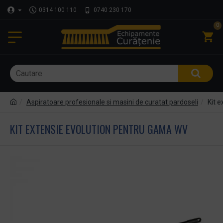
0314 100 110
0740 230 170
0
Aspiratoare profesionale si masini de curatat pardoseli
Kit 
KIT EXTENSIE EVOLUTION PENTRU GAMA WV