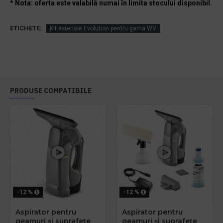
* Nota: oferta este valabilă numai în limita stocului disponibil.
ETICHETE:
Kit extensie Evolution pentru gama WV
PRODUSE COMPATIBILE
-12 %
-12 %
Aspirator pentru
Aspirator pentru
geamuri și suprafețe
geamuri și suprafețe