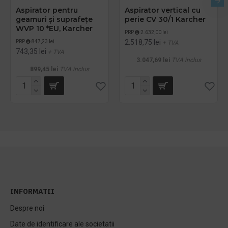
Aspirator pentru
Aspirator vertical cu
geamuri și suprafețe
perie CV 30/1 Karcher
WVP 10 *EU, Karcher
PRP
2.632,00 lei
2.518,75 lei
PRP
847,23 lei
+ TVA
743,35 lei
+ TVA
3.047,69 lei
TVA inclus
899,45 lei
TVA inclus
INFORMATII
Despre noi
Date de identificare ale societatii