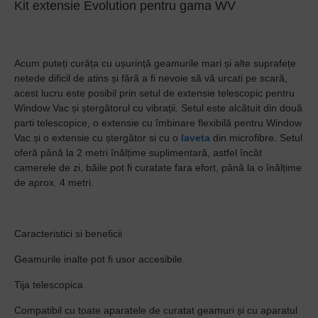
Kit extensie Evolution pentru gama WV
Acum puteți curăța cu ușurință geamurile mari și alte suprafețe
netede dificil de atins și fără a fi nevoie să vă urcati pe scară,
acest lucru este posibil prin setul de extensie telescopic pentru
Window Vac și ștergătorul cu vibrații. Setul este alcătuit din două
parti telescopice, o extensie cu îmbinare flexibilă pentru Window
Vac și o extensie cu ștergător si cu o
laveta
din microfibre. Setul
oferă până la 2 metri înălțime suplimentară, astfel încât
camerele de zi, băile pot fi curatate fara efort, până la o înălțime
de aprox. 4 metri.
Caracteristici si beneficii
Geamurile inalte pot fi usor accesibile.
Tija telescopica
Compatibil cu toate aparatele de curatat geamuri și cu aparatul