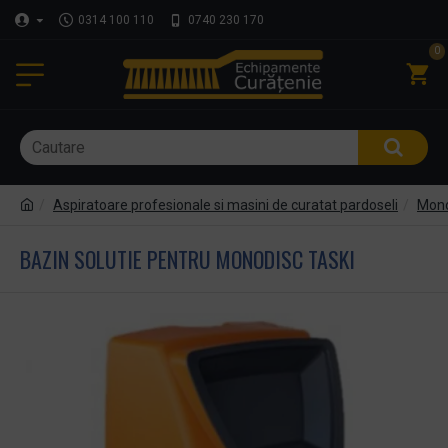
0314 100 110
0740 230 170
0
Aspiratoare profesionale si masini de curatat pardoseli
Mono
BAZIN SOLUTIE PENTRU MONODISC TASKI