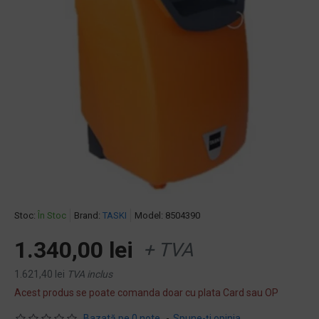
Stoc:
În Stoc
Brand:
TASKI
Model:
8504390
1.340,00 lei
+ TVA
1.621,40 lei
TVA inclus
Acest produs se poate comanda doar cu plata Card sau OP
Bazată pe 0 note.
-
Spune-ţi opinia