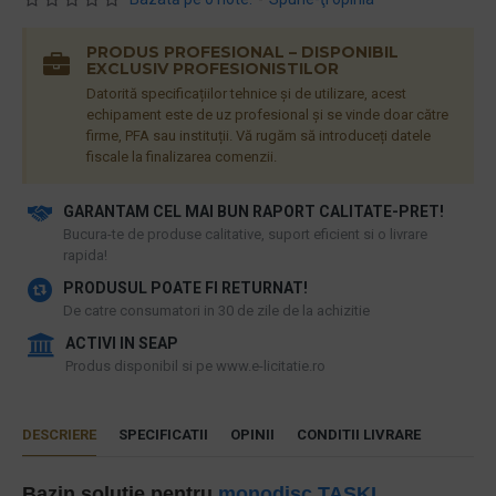
PRODUS PROFESIONAL – DISPONIBIL
EXCLUSIV PROFESIONISTILOR
Datorită specificațiilor tehnice și de utilizare, acest
echipament este de uz profesional și se vinde doar către
firme, PFA sau instituții. Vă rugăm să introduceți datele
fiscale la finalizarea comenzii.
GARANTAM CEL MAI BUN RAPORT CALITATE-PRET!
​Bucura-te de produse calitative, suport eficient si o livrare
rapida!
PRODUSUL POATE FI RETURNAT!
De catre consumatori in 30 de zile de la achizitie
ACTIVI IN SEAP
Produs disponibil si pe www.e-licitatie.ro
DESCRIERE
SPECIFICATII
OPINII
CONDITII LIVRARE
Bazin solutie pentru
monodisc
TASKI