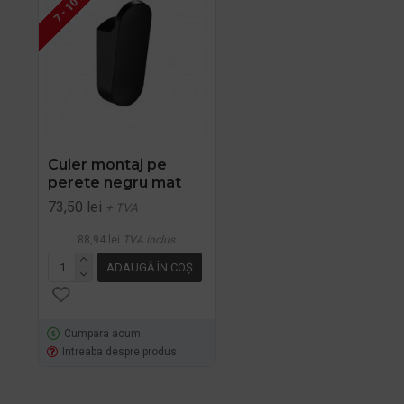
7 - 10 ZILE
Cuier montaj pe
perete negru mat
73,50 lei
+ TVA
88,94 lei
TVA inclus
ADAUGĂ ÎN COŞ
Cumpara acum
Intreaba despre produs