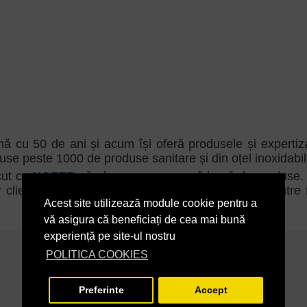
mă cu 50 de ani și acum își oferă produsele și expertiza
se peste 1000 de produse sanitare și din oțel inoxidabil
ăcut ca
NOFER
să ofere acum o gamă largă de produse. Aten
r clienților înseamnă că
NOFER
este acum unul dintre f
Acest site utilizează module cookie pentru a
vă asigura că beneficiați de cea mai bună
experiență pe site-ul nostru
POLITICA COOKIES
Preferinte
Accept