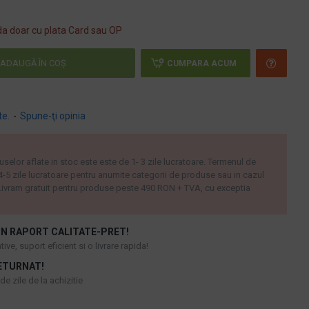
a doar cu plata Card sau OP
ADAUGĂ ÎN COŞ
CUMPARA ACUM
te.
-
Spune-ţi opinia
uselor aflate in stoc este este de 1- 3 zile lucratoare. Termenul de
 4-5 zile lucratoare pentru anumite categorii de produse sau in cazul
ivram gratuit pentru produse peste 490 RON + TVA, cu exceptia
N RAPORT CALITATE-PRET!
ive, suport eficient si o livrare rapida!
ETURNAT!
e zile de la achizitie