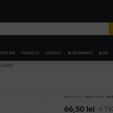
SPRE NOI
PROMOTII
CONTACT
INFORMATII
BLOG
N, NOFER
Stoc:
În Stoc
Brand:
Nofer
Mod
66,50 lei
+ TV