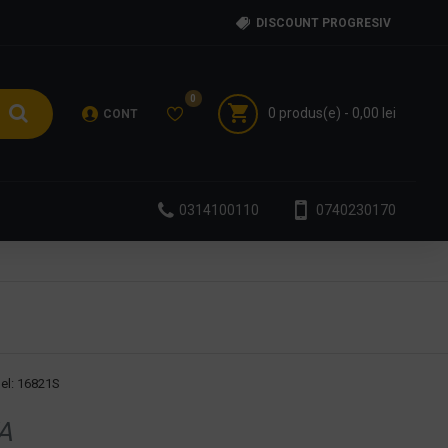
DISCOUNT PROGRESIV
0
0 produs(e) - 0,00 lei
CONT
0314100110
0740230170
el:
16821S
A