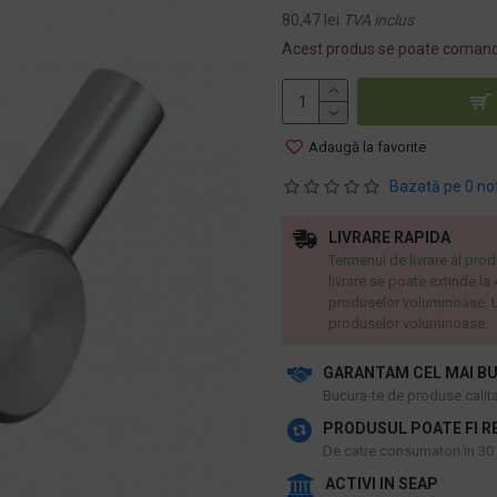
80,47 lei
TVA inclus
Acest produs se poate comand
Adaugă la favorite
Bazată pe 0 no
LIVRARE RAPIDA
Termenul de livrare al prod
livrare se poate extinde la
produselor voluminoase. L
produselor voluminoase.
GARANTAM CEL MAI BU
​Bucura-te de produse calitat
PRODUSUL POATE FI R
De catre consumatori in 30 d
ACTIVI IN SEAP