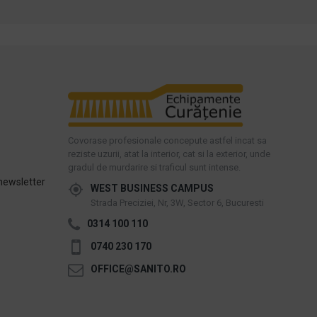
Covorase profesionale concepute astfel incat sa
reziste uzurii, atat la interior, cat si la exterior, unde
gradul de murdarire si traficul sunt intense.
newsletter
WEST BUSINESS CAMPUS
Strada Preciziei, Nr, 3W, Sector 6, Bucuresti
0314 100 110
0740 230 170
OFFICE@SANITO.RO