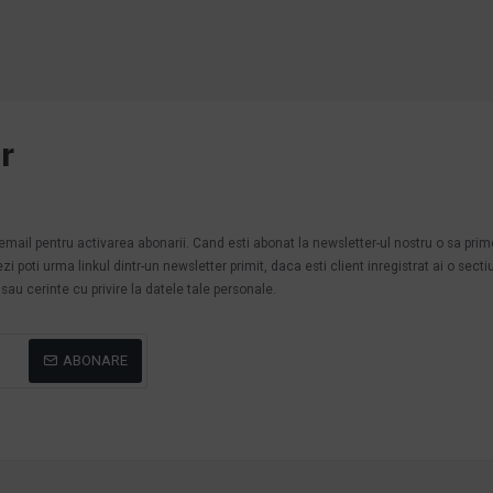
r
.
n email pentru activarea abonarii. Cand esti abonat la newsletter-ul nostru o sa pri
poti urma linkul dintr-un newsletter primit, daca esti client inregistrat ai o secti
au cerinte cu privire la datele tale personale.
ABONARE