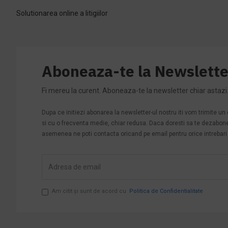
Solutionarea online a litigiilor
Aboneaza-te la Newslette
Fi mereu la curent. Aboneaza-te la newsletter chiar astazi
Dupa ce initiezi abonarea la newsletter-ul nostru iti vom trimite u
si cu o frecventa medie, chiar redusa. Daca doresti sa te dezabonezi 
asemenea ne poti contacta oricand pe email pentru orice intrebari s
Am citit şi sunt de acord cu
Politica de Confidentialitate