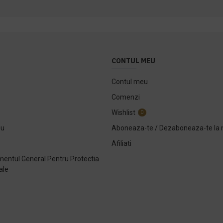
CONTUL MEU
Contul meu
Comenzi
Wishlist
0
ou
Aboneaza-te / Dezaboneaza-te la 
Afiliati
entul General Pentru Protectia
ale
e