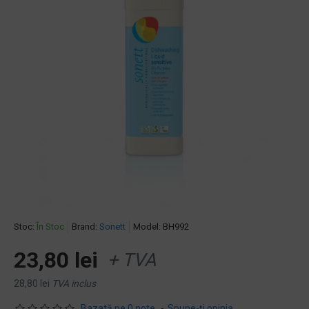
Stoc:
În Stoc
Brand:
Sonett
Model:
BH992
23,80 lei
+ TVA
28,80 lei
TVA inclus
Bazată pe 0 note.
-
Spune-ţi opinia