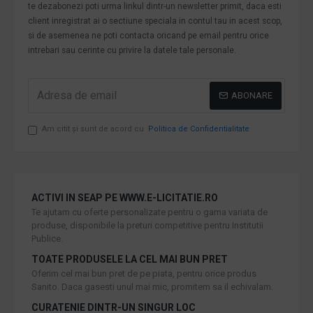
te dezabonezi poti urma linkul dintr-un newsletter primit, daca esti
client inregistrat ai o sectiune speciala in contul tau in acest scop,
si de asemenea ne poti contacta oricand pe email pentru orice
intrebari sau cerinte cu privire la datele tale personale.
ABONARE
Am citit şi sunt de acord cu
Politica de Confidentialitate
ACTIVI IN SEAP PE WWW.E-LICITATIE.RO
Te ajutam cu oferte personalizate pentru o gama variata de
produse, disponibile la preturi competitive pentru Institutii
Publice.
TOATE PRODUSELE LA CEL MAI BUN PRET
Oferim cel mai bun pret de pe piata, pentru orice produs
Sanito. Daca gasesti unul mai mic, promitem sa il echivalam.
CURATENIE DINTR-UN SINGUR LOC