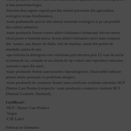
si fara nanotehnologie;
-folosim doar sapun vegetal pur din uleiuri provenite din agricultura
ecologica si/sau biodinamica;
-toate parfumurile provin din uleiuri esentiale ecologice si pe cat posibil
din culturi salbatice;
-toate produsele Sonett contin aditivi balsamici ritmatizati intr-un mixer
oloid printr-o formula unica. Acesti aditivi balsamici unici sunt compusi
din: tamaie, aur, frunze de dafin, ulei de masline, saruri din petale de
trandafir, rasina de mir;
-apa folosita la detergenti este vitalizata prin trecerea prin 12 vase de sticla
in forma de ou, creandu-se un sistem de tip vortex care reproduce miscarea
naturala a apei din rauri;
-toate produsele Sonett sunt puternic hipoalergenice, fiind astfel indicate
pentru multe persoane cu probleme alergice;
-toate produsele de curatenie Sonett sunt certificate conform criteriilor NCP
(Nature Care Product) respectiv toate produsele cosmetice conform NCS
(Natural Cosmetic Standard).
Certificari:
-NCP - Nature Care Product
-Vegan
-CSE Label
Fabricat in Germania