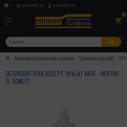
0314 100 110
0740 230 170
0
Detergenti profesionali curatenie
Detergent vase BIO
DET
DETERGENT ECOLOGIC PT. SPALAT VASE - NEUTRU
1L SONETT