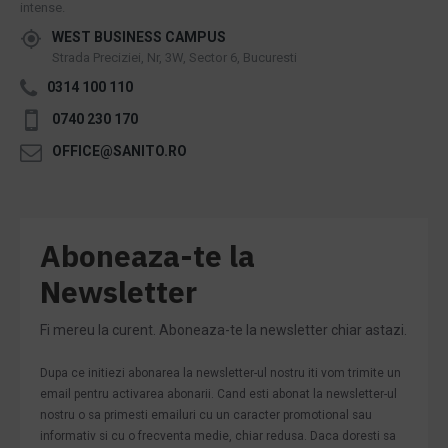
intense.
WEST BUSINESS CAMPUS
Strada Preciziei, Nr, 3W, Sector 6, Bucuresti
0314 100 110
0740 230 170
OFFICE@SANITO.RO
Aboneaza-te la
Newsletter
Fi mereu la curent. Aboneaza-te la newsletter chiar astazi.
Dupa ce initiezi abonarea la newsletter-ul nostru iti vom trimite un
email pentru activarea abonarii. Cand esti abonat la newsletter-ul
nostru o sa primesti emailuri cu un caracter promotional sau
informativ si cu o frecventa medie, chiar redusa. Daca doresti sa