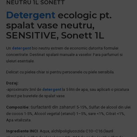
NEUTRU 1L SONETT
Detergent
ecologic pt.
spalat vase neutru,
SENSITIVE, Sonett 1L
Un
detergent
bio neutru extrem de economic datorita formulei
concentrate. Destinat spalarii manuale a vaselor. Fara parfumuri si
uleiuri esentiale.
Delicat cu pielea chiar si pentru persoanele cu piele sensibila.
Dozaj:
-aproximativ 3ml de
detergent
la 5 litri de apa, sau aplicati o picatura
direct pe buretele de spalat vase.
urfactanti din zaharuri
Compozitie:
S
5-15%,
Sulfat de alcool din ulei
de cocos 1-5%,
Alcool vegetal (etanol) 1–5%,
sare <1%,
Citrat <1%,
Apa vitalizata.
Ingrediente INCI
: Aqua, alchilpoliglucozida C10–C16 (lauril