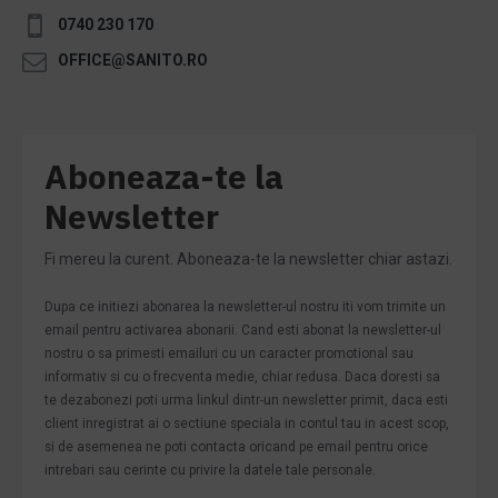
0740 230 170
OFFICE@SANITO.RO
Aboneaza-te la
Newsletter
Fi mereu la curent. Aboneaza-te la newsletter chiar astazi.
Dupa ce initiezi abonarea la newsletter-ul nostru iti vom trimite un
email pentru activarea abonarii. Cand esti abonat la newsletter-ul
nostru o sa primesti emailuri cu un caracter promotional sau
informativ si cu o frecventa medie, chiar redusa. Daca doresti sa
te dezabonezi poti urma linkul dintr-un newsletter primit, daca esti
client inregistrat ai o sectiune speciala in contul tau in acest scop,
si de asemenea ne poti contacta oricand pe email pentru orice
intrebari sau cerinte cu privire la datele tale personale.