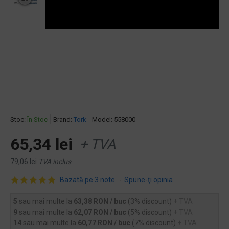
Stoc:
În Stoc
Brand:
Tork
Model:
558000
65,34 lei
+ TVA
79,06 lei
TVA inclus
Bazată pe 3 note.
-
Spune-ţi opinia
5
sau mai multe la
63,38 RON / buc
(3% discount)
+ TVA
9
sau mai multe la
62,07 RON / buc
(5% discount)
+ TVA
14
sau mai multe la
60,77 RON / buc
(7% discount)
+ TVA