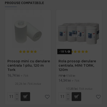
PRODUSE COMPATIBILE
-18 %
Prosop mini cu derulare
Rola prosop derulare
centrala 1 pliu, 120 m
centrala, MINI TORK,
Tork
120m
16,74 lei
+ TVA
PRP
17,43 lei
14,34 lei
+ TVA
20,26 lei
TVA inclus
17,35 lei
TVA inclus