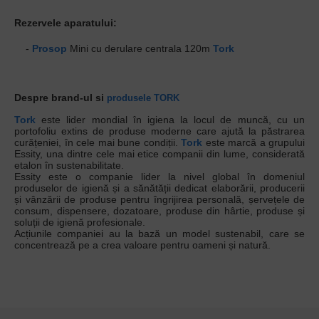
Rezervele aparatului:
-
Prosop
Mini cu derulare centrala 120m
Tork
Despre brand-ul si
produsele TORK
Tork
este lider mondial în igiena la locul de muncă, cu un
portofoliu extins de produse moderne care ajută la păstrarea
curățeniei, în cele mai bune condiții.
Tork
este marcă a grupului
Essity, una dintre cele mai etice companii din lume, considerată
etalon în sustenabilitate.
Essity este o companie lider la nivel global în domeniul
produselor de igienă și a sănătății dedicat elaborării, producerii
și vânzării de produse pentru îngrijirea personală, șervețele de
consum, dispensere, dozatoare, produse din hârtie, produse și
soluții de igienă profesionale.
Acțiunile companiei au la bază un model sustenabil, care se
concentrează pe a crea valoare pentru oameni și natură.