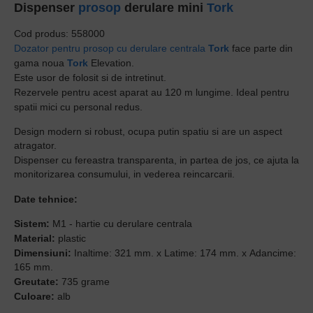
Dispenser
prosop
derulare mini
Tork
Cod produs: 558000
Dozator pentru prosop cu derulare centrala
Tork
face parte din
gama noua
Tork
Elevation.
Este usor de folosit si de intretinut.
Rezervele pentru acest aparat au 120 m lungime. Ideal pentru
spatii mici cu personal redus.
Design modern si robust, ocupa putin spatiu si are un aspect
atragator.
Dispenser cu fereastra transparenta, in partea de jos, ce ajuta la
monitorizarea consumului, in vederea reincarcarii.
Date tehnice:
Sistem:
M1 - hartie cu derulare centrala
Material:
plastic
Dimensiuni:
Inaltime: 321 mm. x Latime: 174 mm. x Adancime:
165 mm.
Greutate:
735 grame
Culoare:
alb