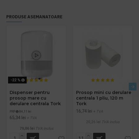
PRODUSE ASEMANATOARE
-22 %
Dispenser pentru
Prosop mini cu derulare
prosop mare cu
centrala 1 pliu, 120 m
derulare centrala Tork
Tork
16,74 lei
+ TVA
PRP
84,11 lei
65,34 lei
+ TVA
20,26 lei
TVA inclus
79,06 lei
TVA inclus