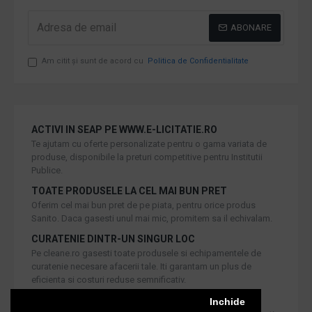
ABONARE
Am citit şi sunt de acord cu
Politica de Confidentialitate
ACTIVI IN SEAP PE WWW.E-LICITATIE.RO
Te ajutam cu oferte personalizate pentru o gama variata de
produse, disponibile la preturi competitive pentru Institutii
Publice.
TOATE PRODUSELE LA CEL MAI BUN PRET
Oferim cel mai bun pret de pe piata, pentru orice produs
Sanito. Daca gasesti unul mai mic, promitem sa il echivalam.
CURATENIE DINTR-UN SINGUR LOC
Pe cleane.ro gasesti toate produsele si echipamentele de
curatenie necesare afacerii tale. Iti garantam un plus de
eficienta si costuri reduse semnificativ.
RETUR IN 30 DE ZILE
Inchide