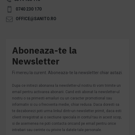
0740 230 170
OFFICE@SANITO.RO
Aboneaza-te la
Newsletter
Fi mereu la curent. Aboneaza-te la newsletter chiar astazi.
Dupa ce initiezi abonarea la newsletter-ul nostru iti vom trimite un
email pentru activarea abonarii. Cand esti abonat la newsletter-ul
nostru o sa primesti emailuri cu un caracter promotional sau
informativ si cu o frecventa medie, chiar redusa. Daca doresti sa
te dezabonezi poti urma linkul dintr-un newsletter primit, daca esti
client inregistrat ai o sectiune speciala in contul tau in acest scop,
si de asemenea ne poti contacta oricand pe email pentru orice
intrebari sau cerinte cu privire la datele tale personale.