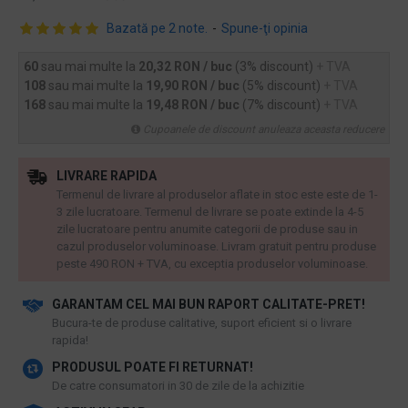
Bazată pe 2 note.
-
Spune-ţi opinia
60
sau mai multe la
20,32 RON / buc
(3% discount)
+ TVA
108
sau mai multe la
19,90 RON / buc
(5% discount)
+ TVA
168
sau mai multe la
19,48 RON / buc
(7% discount)
+ TVA
Cupoanele de discount anuleaza aceasta reducere
LIVRARE RAPIDA
Termenul de livrare al produselor aflate in stoc este este de 1-
3 zile lucratoare. Termenul de livrare se poate extinde la 4-5
zile lucratoare pentru anumite categorii de produse sau in
cazul produselor voluminoase. Livram gratuit pentru produse
peste 490 RON + TVA, cu exceptia produselor voluminoase.
GARANTAM CEL MAI BUN RAPORT CALITATE-PRET!
​Bucura-te de produse calitative, suport eficient si o livrare
rapida!
PRODUSUL POATE FI RETURNAT!
De catre consumatori in 30 de zile de la achizitie