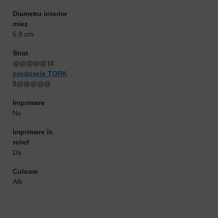
Diametru interior
miez
5.9 cm
Strat
@@@@@14
produsele TORK
8@@@@@
Imprimare
Nu
Imprimare în
relief
Da
Culoare
Alb