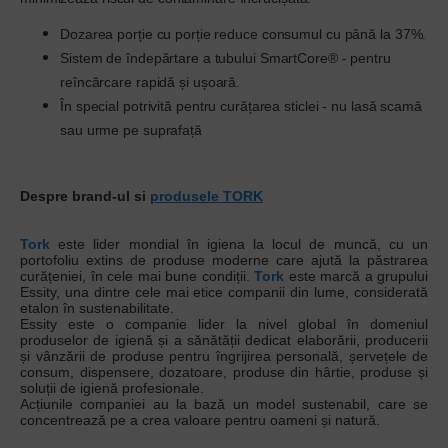
Dozarea porție cu porție reduce consumul cu până la 37%.
Sistem de îndepărtare a tubului SmartCore® - pentru
reîncărcare rapidă și ușoară.
În special potrivită pentru curățarea sticlei - nu lasă scamă
sau urme pe suprafață
Despre brand-ul si
produsele TORK
Tork
este lider mondial în igiena la locul de muncă, cu un
portofoliu extins de produse moderne care ajută la păstrarea
curățeniei, în cele mai bune condiții.
Tork
este marcă a grupului
Essity, una dintre cele mai etice companii din lume, considerată
etalon în sustenabilitate.
Essity este o companie lider la nivel global în domeniul
produselor de igienă și a sănătății dedicat elaborării, producerii
și vânzării de produse pentru îngrijirea personală, șervețele de
consum, dispensere, dozatoare, produse din hârtie, produse și
soluții de igienă profesionale.
Acțiunile companiei au la bază un model sustenabil, care se
concentrează pe a crea valoare pentru oameni și natură.