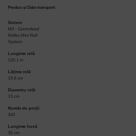
Produs și Date transport
Sistem
M3 - Centrefeed
Reflex Mini Roll
System
Lungime rolă
120.1 m
Lățime rolă
19.8 cm
Diametru rolă
13 cm
Număr de porții
343
Lungime husă
35 cm