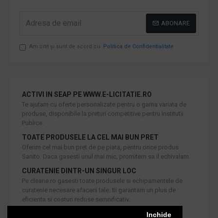
ABONARE
Am citit şi sunt de acord cu
Politica de Confidentialitate
ACTIVI IN SEAP PE WWW.E-LICITATIE.RO
Te ajutam cu oferte personalizate pentru o gama variata de
produse, disponibile la preturi competitive pentru Institutii
Publice.
TOATE PRODUSELE LA CEL MAI BUN PRET
Oferim cel mai bun pret de pe piata, pentru orice produs
Sanito. Daca gasesti unul mai mic, promitem sa il echivalam.
CURATENIE DINTR-UN SINGUR LOC
Pe cleane.ro gasesti toate produsele si echipamentele de
curatenie necesare afacerii tale. Iti garantam un plus de
eficienta si costuri reduse semnificativ.
RETUR IN 30 DE ZILE
Inchide