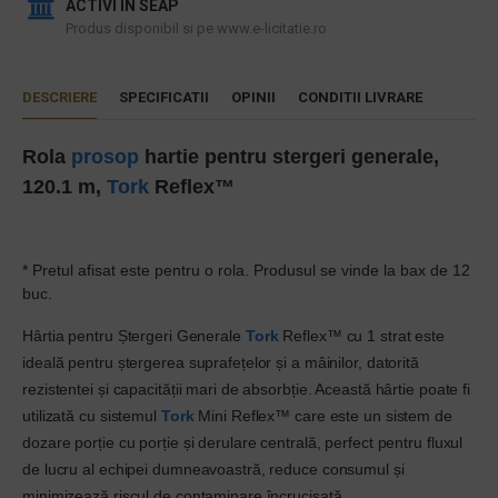
ACTIVI IN SEAP
Produs disponibil si pe www.e-licitatie.ro
DESCRIERE
SPECIFICATII
OPINII
CONDITII LIVRARE
Rola
prosop
hartie pentru stergeri generale,
120.1 m,
Tork
Reflex™
* Pretul afisat este pentru o rola. Produsul se vinde la bax de 12
buc.
Hârtia pentru Ștergeri Generale
Tork
Reflex™ cu 1 strat este
ideală pentru ștergerea suprafețelor și a mâinilor, datorită
rezistentei și capacității mari de absorbție. Această hârtie poate fi
utilizată cu sistemul
Tork
Mini Reflex™ care este un sistem de
dozare porție cu porție și derulare centrală, perfect pentru fluxul
de lucru al echipei dumneavoastră, reduce consumul și
minimizează riscul de contaminare încrucișată.