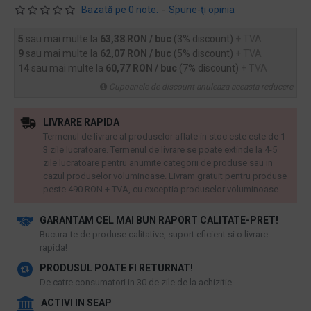
Bazată pe 0 note.
-
Spune-ţi opinia
5
sau mai multe la
63,38 RON / buc
(3% discount)
+ TVA
9
sau mai multe la
62,07 RON / buc
(5% discount)
+ TVA
14
sau mai multe la
60,77 RON / buc
(7% discount)
+ TVA
Cupoanele de discount anuleaza aceasta reducere
LIVRARE RAPIDA
Termenul de livrare al produselor aflate in stoc este este de 1-
3 zile lucratoare. Termenul de livrare se poate extinde la 4-5
zile lucratoare pentru anumite categorii de produse sau in
cazul produselor voluminoase. Livram gratuit pentru produse
peste 490 RON + TVA, cu exceptia produselor voluminoase.
GARANTAM CEL MAI BUN RAPORT CALITATE-PRET!
​Bucura-te de produse calitative, suport eficient si o livrare
rapida!
PRODUSUL POATE FI RETURNAT!
De catre consumatori in 30 de zile de la achizitie
ACTIVI IN SEAP