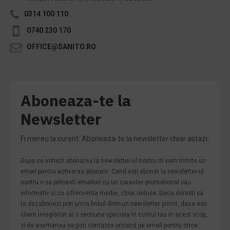
0314 100 110
0740 230 170
OFFICE@SANITO.RO
Aboneaza-te la
Newsletter
Fi mereu la curent. Aboneaza-te la newsletter chiar astazi.
Dupa ce initiezi abonarea la newsletter-ul nostru iti vom trimite un
email pentru activarea abonarii. Cand esti abonat la newsletter-ul
nostru o sa primesti emailuri cu un caracter promotional sau
informativ si cu o frecventa medie, chiar redusa. Daca doresti sa
te dezabonezi poti urma linkul dintr-un newsletter primit, daca esti
client inregistrat ai o sectiune speciala in contul tau in acest scop,
si de asemenea ne poti contacta oricand pe email pentru orice