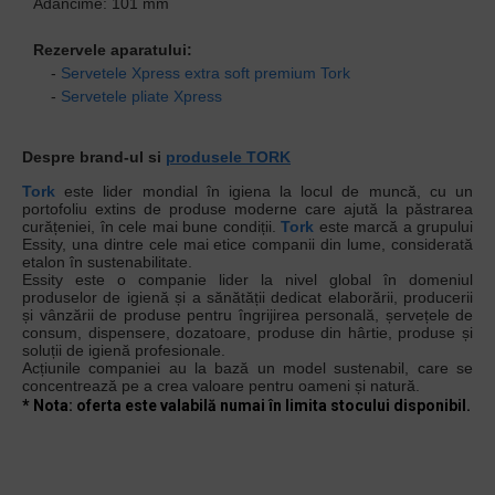
Adancime: 101 mm
Rezervele aparatului:
-
Servetele Xpress extra soft premium Tork
-
Servetele pliate Xpress
Despre brand-ul si
produsele TORK
Tork
este lider mondial în igiena la locul de muncă, cu un
portofoliu extins de produse moderne care ajută la păstrarea
curățeniei, în cele mai bune condiții.
Tork
este marcă a grupului
Essity, una dintre cele mai etice companii din lume, considerată
etalon în sustenabilitate.
Essity este o companie lider la nivel global în domeniul
produselor de igienă și a sănătății dedicat elaborării, producerii
și vânzării de produse pentru îngrijirea personală, șervețele de
consum, dispensere, dozatoare, produse din hârtie, produse și
soluții de igienă profesionale.
Acțiunile companiei au la bază un model sustenabil, care se
concentrează pe a crea valoare pentru oameni și natură.
* Nota: oferta este valabilă numai în limita stocului disponibil.