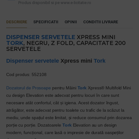
Produs disponibil si pe www.e-licitatie.ro
DESCRIERE
SPECIFICATII
OPINII
CONDITII LIVRARE
DISPENSER SERVETELE
XPRESS MINI
TORK
, NEGRU, Z FOLD, CAPACITATE 200
SERVETELE
Dispenser servetele
Xpress mini
Tork
Cod produs:
552108
Dozatorul de Prosoape
pentru Mâini
Tork
Xpress® Multifold Mini
cu design Elevation este adecvat pentru locuri în care sunt
necesare atât confortul, cât și igiena. Acest dozator îngust,
atrăgător, este adecvat pentru toalete cu trafic de la scăzut la
mediu, unde spațiul este limitat, și reduce consumul prin dozarea
porție cu porție. Dozatoarele
Tork
Elevation au un design
modern, funcțional, care lasă o impresie de durată oaspeților