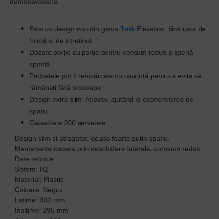
dumneavoastră.
Este un design nou din gama
Tork
Elevation, fiind usor de
folosit si de intretinut.
Dozare porție cu porție pentru consum redus și igienă
sporită
Pachetele pot fi reîncărcate cu ușurință pentru a evita să
rămâneți fără prosoape
Design extra slim: Atractiv, ajutând la economisirea de
spațiu
Capacitate 200 servetele.
Design slim si atragator, ocupa foarte putin spatiu.
Mentenanta usoara prin deschidere laterala, comsum redus.
Date tehnice:
Sistem: H2
Material: Plastic
Culoare: Negru
Latime: 302 mm
Inaltime: 295 mm