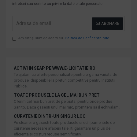
intrebari sau cerinte cu privire la datele tale personale.
ABONARE
Am citit şi sunt de acord cu
Politica de Confidentialitate
ACTIVI IN SEAP PE WWW.E-LICITATIE.RO
Te ajutam cu oferte personalizate pentru o gama variata de
produse, disponibile la preturi competitive pentru Institutii
Publice.
TOATE PRODUSELE LA CEL MAI BUN PRET
Oferim cel mai bun pret de pe piata, pentru orice produs
Sanito. Daca gasesti unul mai mic, promitem sa il echivalam.
CURATENIE DINTR-UN SINGUR LOC
Pe cleane.ro gasesti toate produsele si echipamentele de
curatenie necesare afacerii tale. Iti garantam un plus de
eficienta si costuri reduse semnificativ.