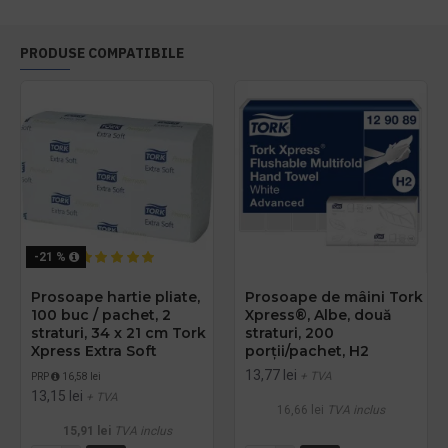
PRODUSE COMPATIBILE
-21 %
Prosoape hartie pliate,
Prosoape de mâini Tork
100 buc / pachet, 2
Xpress®, Albe, două
straturi, 34 x 21 cm Tork
straturi, 200
Xpress Extra Soft
porții/pachet, H2
13,77 lei
+ TVA
PRP
16,58 lei
13,15 lei
+ TVA
16,66 lei
TVA inclus
15,91 lei
TVA inclus