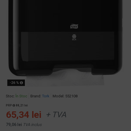
-26 %
Stoc:
În Stoc
Brand:
Tork
Model:
552108
PRP
88,21 lei
65,34 lei
+ TVA
79,06 lei
TVA inclus