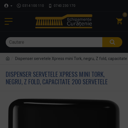
0314 100 110
0740 230 170
0
Dispenser servetele Xpress mini Tork, negru, Z fold, capacitate
DISPENSER SERVETELE XPRESS MINI TORK,
NEGRU, Z FOLD, CAPACITATE 200 SERVETELE