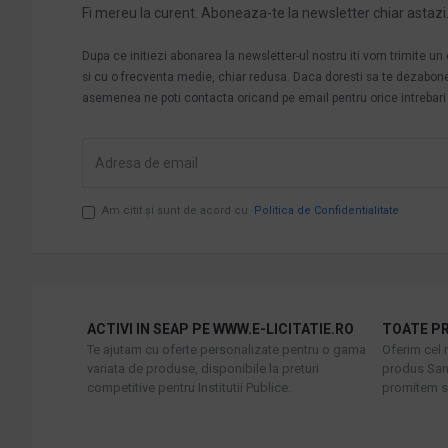
Fi mereu la curent. Aboneaza-te la newsletter chiar astazi
Dupa ce initiezi abonarea la newsletter-ul nostru iti vom trimite u
si cu o frecventa medie, chiar redusa. Daca doresti sa te dezabonezi 
asemenea ne poti contacta oricand pe email pentru orice intrebari s
Am citit şi sunt de acord cu
Politica de Confidentialitate
ACTIVI IN SEAP PE WWW.E-LICITATIE.RO
TOATE PR
Te ajutam cu oferte personalizate pentru o gama
Oferim cel 
variata de produse, disponibile la preturi
produs Sani
competitive pentru Institutii Publice.
promitem sa