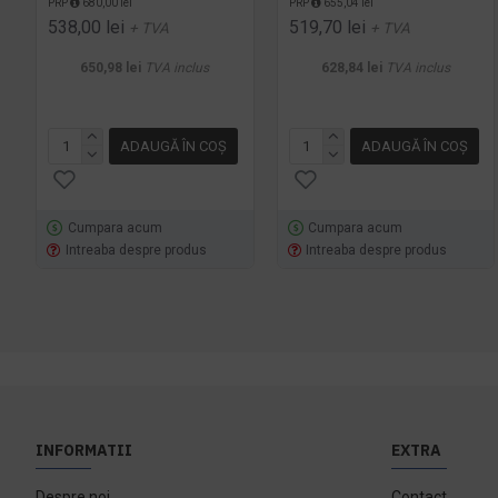
PRP
680,00 lei
PRP
655,04 lei
538,00 lei
519,70 lei
+ TVA
+ TVA
650,98 lei
TVA inclus
628,84 lei
TVA inclus
ADAUGĂ ÎN COŞ
ADAUGĂ ÎN COŞ
Cumpara acum
Cumpara acum
Intreaba despre produs
Intreaba despre produs
INFORMATII
EXTRA
Despre noi
Contact