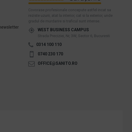
Covorase profesionale concepute astfel incat sa
reziste uzurii, atat la interior, cat si la exterior, unde
gradul de murdarire si traficul sunt intense.
newsletter
WEST BUSINESS CAMPUS
Strada Preciziei, Nr, 3W, Sector 6, Bucuresti
0314 100 110
0740 230 170
OFFICE@SANITO.RO