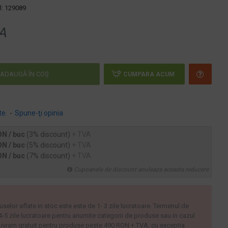
:
129089
A
ADAUGĂ ÎN COŞ
CUMPARA ACUM
te.
-
Spune-ţi opinia
ON / buc
(3% discount)
+ TVA
ON / buc
(5% discount)
+ TVA
ON / buc
(7% discount)
+ TVA
Cupoanele de discount anuleaza aceasta reducere
uselor aflate in stoc este este de 1- 3 zile lucratoare. Termenul de
 4-5 zile lucratoare pentru anumite categorii de produse sau in cazul
ivram gratuit pentru produse peste 490 RON + TVA, cu exceptia