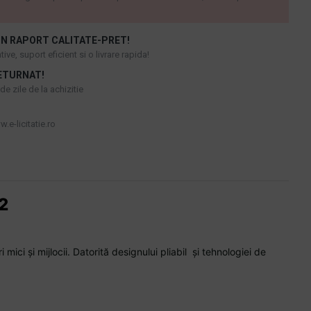
N RAPORT CALITATE-PRET!
ive, suport eficient si o livrare rapida!
ETURNAT!
e zile de la achizitie
.e-licitatie.ro
H2
ci și mijlocii. Datorită designului pliabil și tehnologiei de