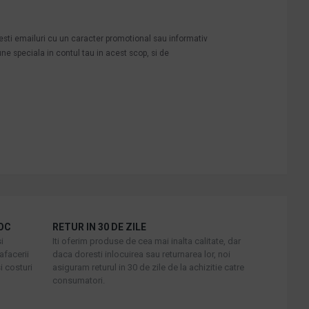
mesti emailuri cu un caracter promotional sau informativ
une speciala in contul tau in acest scop, si de
OC
RETUR IN 30 DE ZILE
i
Iti oferim produse de cea mai inalta calitate, dar
afacerii
daca doresti inlocuirea sau returnarea lor, noi
i costuri
asiguram returul in 30 de zile de la achizitie catre
consumatori.