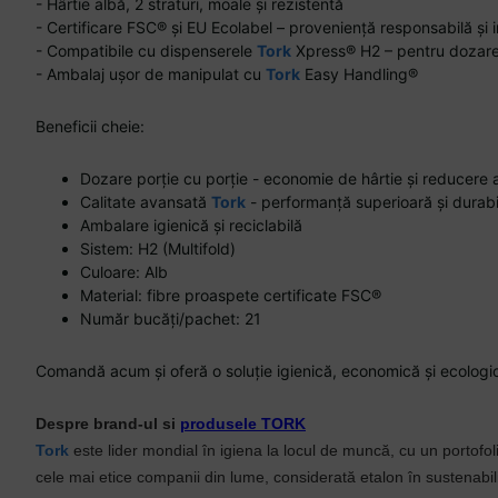
- Hârtie albă, 2 straturi, moale și rezistentă
- Certificare FSC® și EU Ecolabel – proveniență responsabilă și
- Compatibile cu dispenserele
Tork
Xpress® H2 – pentru dozare 
- Ambalaj ușor de manipulat cu
Tork
Easy Handling®
Beneficii cheie:
Dozare porție cu porție - economie de hârtie și reducere a
Calitate avansată
Tork
- performanță superioară și durabi
Ambalare igienică și reciclabilă
Sistem: H2 (Multifold)
Culoare: Alb
Material: fibre proaspete certificate FSC®
Număr bucăți/pachet: 21
Comandă acum și oferă o soluție igienică, economică și ecologică
Despre brand-ul si
produsele TORK
Tork
este lider mondial în igiena la locul de muncă, cu un portofo
cele mai etice companii din lume, considerată etalon în sustenabili