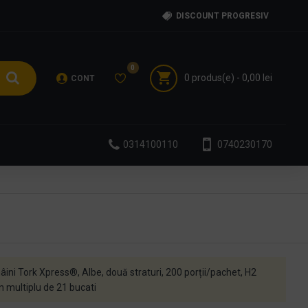
DISCOUNT PROGRESIV
0
0 produs(e) - 0,00 lei
CONT
0314100110
0740230170
ni Tork Xpress®, Albe, două straturi, 200 porții/pachet, H2
n multiplu de 21 bucati