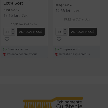
servetele
Extra Soft
PRP
PRP
84,12 lei
15,63 lei
65,50 lei
12,66 lei
PRP
PRP
88,21 lei
16,58 lei
+ TVA
+ TVA
65,34 lei
13,15 lei
+ TVA
+ TVA
79,26 lei
15,32 lei
TVA inclus
TVA inclus
79,06 lei
15,91 lei
TVA inclus
TVA inclus
ADAUGĂ ÎN COŞ
ADAUGĂ ÎN COŞ
ADAUGĂ ÎN COŞ
ADAUGĂ ÎN COŞ
Cumpara acum
Cumpara acum
Cumpara acum
Cumpara acum
Intreaba despre produs
Intreaba despre produs
Intreaba despre produs
Intreaba despre produs