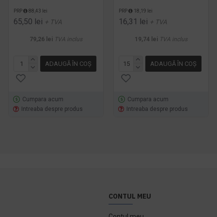
servetele
PRP
88,43 lei
PRP
18,19 lei
65,50 lei
16,31 lei
PRP
88,21 lei
+ TVA
+ TVA
65,34 lei
+ TVA
79,26 lei
TVA inclus
19,74 lei
TVA inclus
79,06 lei
TVA inclus
ADAUGĂ ÎN COŞ
ADAUGĂ ÎN COŞ
ADAUGĂ ÎN COŞ
Cumpara acum
Cumpara acum
Cumpara acum
Intreaba despre produs
Intreaba despre produs
Intreaba despre produs
CONTUL MEU
Contul meu