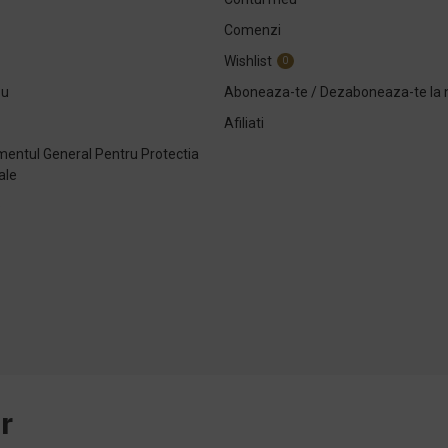
Comenzi
Wishlist
0
ou
Aboneaza-te / Dezaboneaza-te la 
Afiliati
entul General Pentru Protectia
ale
e
r