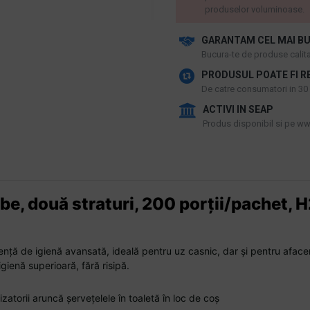
produselor voluminoase.
GARANTAM CEL MAI BU
​Bucura-te de produse calitat
PRODUSUL POATE FI R
De catre consumatori in 30 d
ACTIVI IN SEAP
Produs disponibil si pe www
e, două straturi, 200 porții/pachet, 
ă de igienă avansată, ideală pentru uz casnic, dar și pentru afaceri mi
ienă superioară, fără risipă.
izatorii aruncă șervețelele în toaletă în loc de coș