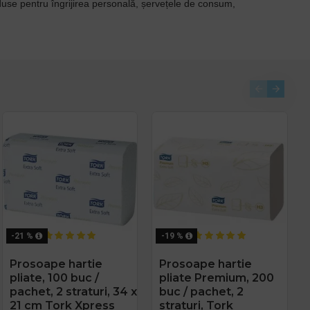
roduse pentru îngrijirea personală, șervețele de consum,
-26 %
-21 %
-22 %
-19 %
Dispenser servetele
Prosoape hartie
Dispenser negru, de
Prosoape hartie
Xpress mini Tork,
pliate, 100 buc /
masa, pentru
pliate Premium, 200
negru, Z fold,
pachet, 2 straturi, 34 x
servetele Xpress
buc / pachet, 2
capacitate 200
21 cm Tork Xpress
Tork
straturi, Tork