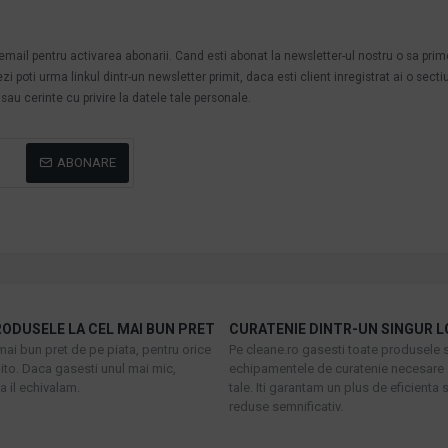
.
n email pentru activarea abonarii. Cand esti abonat la newsletter-ul nostru o sa pri
poti urma linkul dintr-un newsletter primit, daca esti client inregistrat ai o secti
au cerinte cu privire la datele tale personale.
ABONARE
ODUSELE LA CEL MAI BUN PRET
CURATENIE DINTR-UN SINGUR L
mai bun pret de pe piata, pentru orice
Pe cleane.ro gasesti toate produsele s
to. Daca gasesti unul mai mic,
echipamentele de curatenie necesare 
 il echivalam.
tale. Iti garantam un plus de eficienta s
reduse semnificativ.