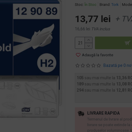
Stoc:
În Stoc
Brand:
Tork
Model
13,77 lei
+ TV
16,66 lei
TVA inclus
Adaugă la favorite
Bazată pe 0 no
105
sau mai multe la
13,36 R
189
sau mai multe la
13,08 R
294
sau mai multe la
12,81 R
LIVRARE RAPIDA
Termenul de livrare al prod
livrare se poate extinde la
produselor voluminoase. L