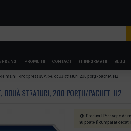
SPRE NOI
PROMOTII
CONTACT
INFORMATII
BLOG
e mâini Tork Xpress®, Albe, două straturi, 200 porții/pachet, H2
 DOUĂ STRATURI, 200 PORȚII/PACHET, H2
Produsul Prosoape de mâi
nu poate fi cumparat decat i