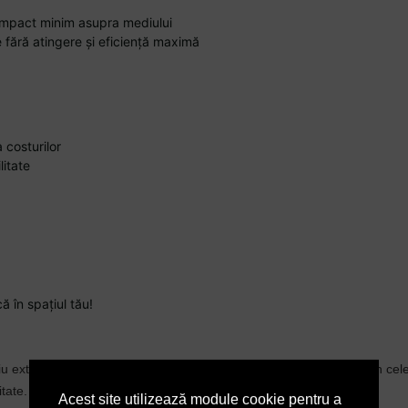
 impact minim asupra mediului
fără atingere și eficiență maximă
 costurilor
litate
 în spațiul tău!
liu extins de produse moderne care ajută la păstrarea curățeniei, în cel
tate.
Acest site utilizează module cookie pentru a