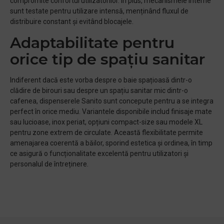
compromite confortul utilizatorilor. În plus, mecanismele interne
sunt testate pentru utilizare intensă, menținând fluxul de
distribuire constant și evitând blocajele.
Adaptabilitate pentru
orice tip de spațiu sanitar
Indiferent dacă este vorba despre o baie spațioasă dintr-o
clădire de birouri sau despre un spațiu sanitar mic dintr-o
cafenea, dispenserele Sanito sunt concepute pentru a se integra
perfect în orice mediu. Variantele disponibile includ finisaje mate
sau lucioase, inox periat, opțiuni compact-size sau modele XL
pentru zone extrem de circulate. Această flexibilitate permite
amenajarea coerentă a băilor, sporind estetica și ordinea, în timp
ce asigură o funcționalitate excelentă pentru utilizatori și
personalul de întreținere.