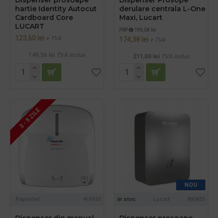
hartie Identity Autocut
derulare centrala L-One
Cardboard Core
Maxi, Lucart
LUCART
PRP
195,04 lei
123,60 lei
+ TVA
174,38 lei
+ TVA
149,56 lei
TVA inclus
211,00 lei
TVA inclus
3 - 5 ZILE
NOU
Papernet
416155
In stoc
Lucart
892455
Dispenser din manual
Dispenser prosoape