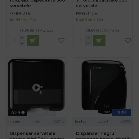
servetele
servetele
PRP
84,11 lei
PRP
84,12 lei
65,34 lei
65,03 lei
+ TVA
+ TVA
79,06 lei
TVA inclus
78,69 lei
TVA inclus
-26 %
NOU
In stoc
Tork
552108
In stoc
Lucart
892992
Dispenser servetele
Dispenser negru
Xpress mini Tork, negru,
prosoape hartie Identity