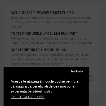
ACTIVI IN SEAP PE WWW.E-LICITATIE.RO
Te ajutam cu oferte personalizate pentru o gama variata de
produse, disponibile la preturi competitive pentru Institutii
Publice.
TOATE PRODUSELE LA CEL MAI BUN PRET
Oferim cel mai bun pret de pe piata, pentru orice produs
Sanito. Daca gasesti unul mai mic, promitem sa il echivalam.
CURATENIE DINTR-UN SINGUR LOC
Pe cleane.ro gasesti toate produsele si echipamentele de
curatenie necesare afacerii tale. Iti garantam un plus de
eficienta si costuri reduse semnificativ.
RETUR IN 30 DE ZILE
Inchide
Iti oferim produse de cea mai inalta calitate, dar daca doresti
inlocuirea sau returnarea lor, noi asiguram returul in 30 de zile
Acest site utilizează module cookie pentru a
de la achizitie catre consumatori.
vă asigura că beneficiați de cea mai bună
experiență pe site-ul nostru
POLITICA COOKIES