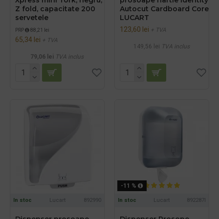
Z fold, capacitate 200
Autocut Cardboard Core
servetele
LUCART
123,60 lei
+ TVA
PRP
88,21 lei
65,34 lei
+ TVA
149,56 lei
TVA inclus
79,06 lei
TVA inclus
-11 %
In stoc
Lucart
892990
In stoc
Lucart
892287I
Dispenser prosoape
Dispenser Prosope