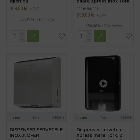
igienica
pliate Xpress inox Tork
469,00 lei
+ TVA
PRP
680,00 lei
538,00 lei
+ TVA
567,49 lei
TVA inclus
650,98 lei
TVA inclus
In stoc
Nofer
04006.S
In stoc
Tork
552008
DISPENSER SERVETELE
Dispenser servetele
INOX ,NOFER
Xpress mare Tork, Z