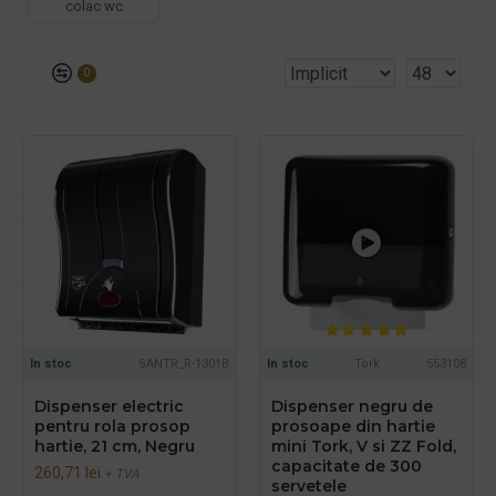
colac wc
0
In stoc
SANTR_R-1301B
In stoc
Tork
553108
Dispenser electric
Dispenser negru de
pentru rola prosop
prosoape din hartie
hartie, 21 cm, Negru
mini Tork, V si ZZ Fold,
capacitate de 300
260,71 lei
+ TVA
servetele