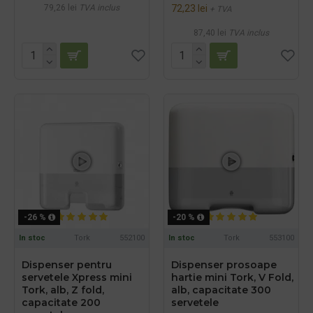
79,26 lei
TVA inclus
72,23 lei
+ TVA
87,40 lei
TVA inclus
-26 %
-20 %
In stoc
Tork
552100
In stoc
Tork
553100
Dispenser pentru
Dispenser prosoape
servetele Xpress mini
hartie mini Tork, V Fold,
Tork, alb, Z fold,
alb, capacitate 300
capacitate 200
servetele