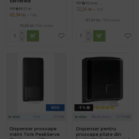
servetele
PRP
90,33 lei
72,26 lei
PRP
88,21 lei
+ TVA
65,34 lei
+ TVA
87,43 lei
TVA inclus
79,06 lei
TVA inclus
NOU
-9 %
In stoc
Tork
552508
In stoc
Mediclinics
DT2106B
Dispenser prosoape
Dispenser pentru
mâini Tork PeakServe
prosoape pliate din