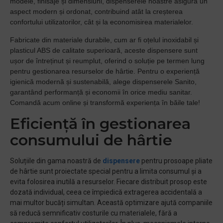
modele, finisaje și dimensiuni, dispenserele noastre asigură un
aspect modern și ordonat, contribuind atât la creșterea
confortului utilizatorilor, cât și la economisirea materialelor.
Fabricate din materiale durabile, cum ar fi oțelul inoxidabil și
plasticul ABS de calitate superioară, aceste dispensere sunt
ușor de întreținut și reumplut, oferind o soluție pe termen lung
pentru gestionarea resurselor de hârtie. Pentru o experiență
igienică modernă și sustenabilă, alege dispenserele Sanito,
garantând performanță și economii în orice mediu sanitar.
Comandă acum online și transformă experiența în băile tale!
Eficiență în gestionarea
consumului de hârtie
Soluțiile din gama noastră de
dispensere
pentru prosoape pliate
de hârtie sunt proiectate special pentru a limita consumul și a
evita folosirea inutilă a resurselor. Fiecare distribuit prosop este
dozată individual, ceea ce împiedică extragerea accidentală a
mai multor bucăți simultan. Această optimizare ajută companiile
să reducă semnificativ costurile cu materialele, fără a