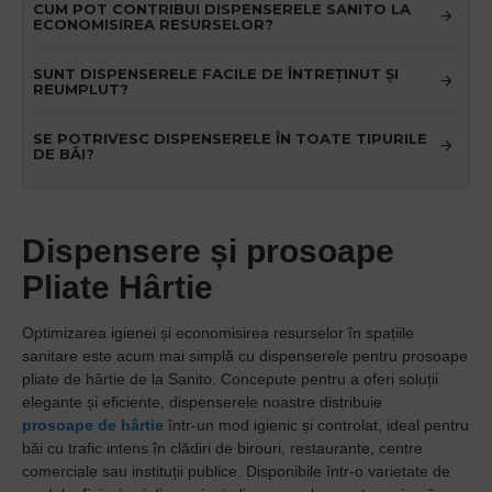
CUM POT CONTRIBUI DISPENSERELE SANITO LA
ECONOMISIREA RESURSELOR?
SUNT DISPENSERELE FACILE DE ÎNTREȚINUT ȘI
REUMPLUT?
SE POTRIVESC DISPENSERELE ÎN TOATE TIPURILE
DE BĂI?
Dispensere și prosoape
Pliate Hârtie
Optimizarea igienei și economisirea resurselor în spațiile
sanitare este acum mai simplă cu dispenserele pentru prosoape
pliate de hârtie de la Sanito. Concepute pentru a oferi soluții
elegante și eficiente,
dispenserele
noastre distribuie
prosoape de hârtie
într-un mod igienic și controlat, ideal pentru
băi cu trafic intens în clădiri de birouri, restaurante, centre
comerciale sau instituții publice. Disponibile într-o varietate de