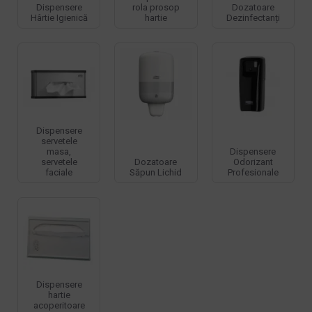
Dispensere
rola prosop
Dozatoare
Hârtie Igienică
hartie
Dezinfectanți
Dispensere
servetele
masa,
Dispensere
servetele
Dozatoare
Odorizant
faciale
Săpun Lichid
Profesionale
Dispensere
hartie
acoperitoare