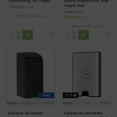
Continuous, H5, negru
hartie, Mediclinics, otel
negru-mat
188,60 lei
+ TVA
PRP
356,92 lei
228,21 lei
TVA inclus
324,47 lei
+ TVA
392,61 lei
TVA inclus
NOU
-21 %
In stoc
Mediclinics
DTH100B
In stoc
Tork
460004
Dozator de hartie
Dispenser servetele