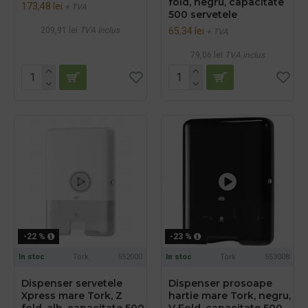
fold, negru, capacitate
173,48 lei
+ TVA
500 servetele
209,91 lei
TVA inclus
65,34 lei
+ TVA
79,06 lei
TVA inclus
-22 %
-23 %
In stoc
Tork
552000
In stoc
Tork
553008
Dispenser servetele
Dispenser prosoape
Xpress mare Tork, Z
hartie mare Tork, negru,
fold, alb, capacitate 500
V Fold, capacitate 500