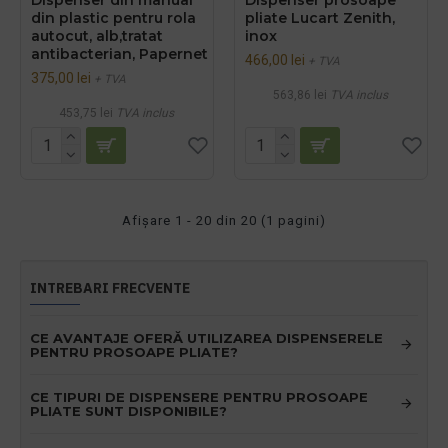
din plastic pentru rola
pliate Lucart Zenith,
autocut, alb,tratat
inox
antibacterian, Papernet
466,00 lei
+ TVA
375,00 lei
+ TVA
563,86 lei
TVA inclus
453,75 lei
TVA inclus
Afişare 1 - 20 din 20 (1 pagini)
INTREBARI FRECVENTE
CE AVANTAJE OFERĂ UTILIZAREA DISPENSERELE
PENTRU PROSOAPE PLIATE?
CE TIPURI DE DISPENSERE PENTRU PROSOAPE
PLIATE SUNT DISPONIBILE?