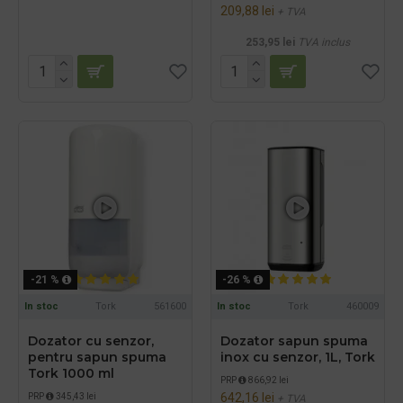
209,88 lei
+ TVA
253,95 lei
TVA inclus
-21 %
-26 %
In stoc
Tork
561600
In stoc
Tork
460009
Dozator cu senzor,
Dozator sapun spuma
pentru sapun spuma
inox cu senzor, 1L, Tork
Tork 1000 ml
PRP
866,92 lei
642,16 lei
PRP
345,43 lei
+ TVA