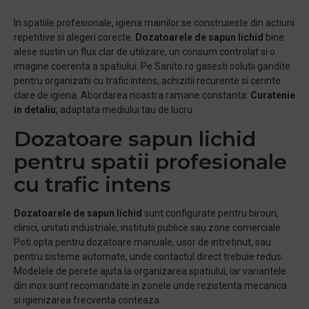
In spatiile profesionale, igiena mainilor se construieste din actiuni
repetitive si alegeri corecte.
Dozatoarele de sapun lichid
bine
alese sustin un flux clar de utilizare, un consum controlat si o
imagine coerenta a spatiului. Pe Sanito.ro gasesti solutii gandite
pentru organizatii cu trafic intens, achizitii recurente si cerinte
clare de igiena. Abordarea noastra ramane constanta:
Curatenie
in detaliu
, adaptata mediului tau de lucru.
Dozatoare sapun lichid
pentru spatii profesionale
cu trafic intens
Dozatoarele de sapun lichid
sunt configurate pentru birouri,
clinici, unitati industriale, institutii publice sau zone comerciale.
Poti opta pentru dozatoare manuale, usor de intretinut, sau
pentru sisteme automate, unde contactul direct trebuie redus.
Modelele de perete ajuta la organizarea spatiului, iar variantele
din inox sunt recomandate in zonele unde rezistenta mecanica
si igienizarea frecventa conteaza.