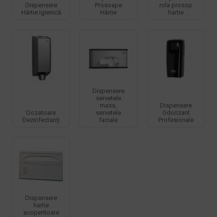
Dispensere
Prosoape
rola prosop
Hârtie Igienică
Hârtie
hartie
Dispensere
servetele
masa,
Dispensere
Dozatoare
servetele
Odorizant
Dezinfectanți
faciale
Profesionale
Dispensere
hartie
acoperitoare