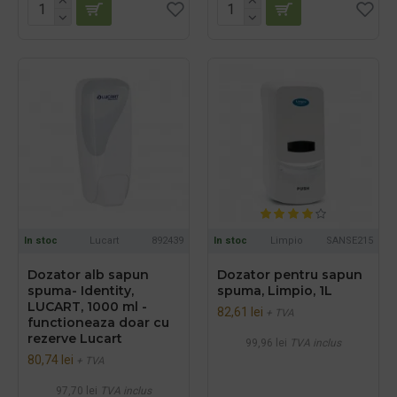
In stoc
Lucart
892439
In stoc
Limpio
SANSE215
Dozator alb sapun
Dozator pentru sapun
spuma- Identity,
spuma, Limpio, 1L
LUCART, 1000 ml -
82,61 lei
+ TVA
functioneaza doar cu
rezerve Lucart
99,96 lei
TVA inclus
80,74 lei
+ TVA
97,70 lei
TVA inclus