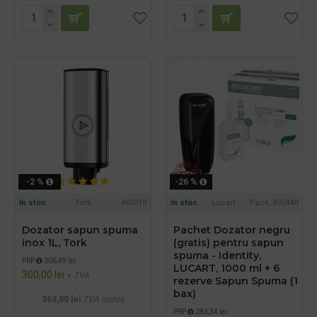
-2 %
-26 %
In stoc
Tork
460010
In stoc
Lucart
Pack_892440
Dozator sapun spuma
Pachet Dozator negru
inox 1L, Tork
(gratis) pentru sapun
spuma - Identity,
PRP
306,49 lei
LUCART, 1000 ml + 6
300,00 lei
+ TVA
rezerve Sapun Spuma (1
bax)
363,00 lei
TVA inclus
PRP
283,34 lei