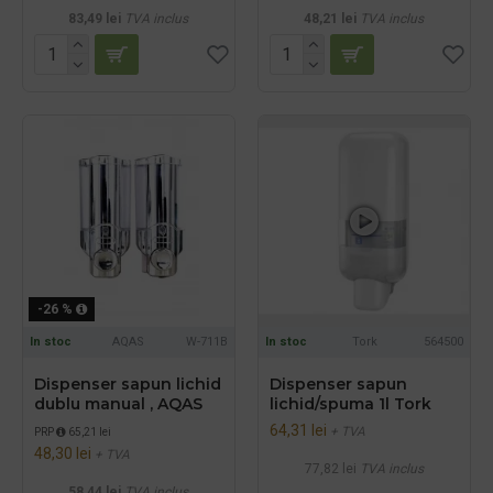
83,49 lei
TVA inclus
48,21 lei
TVA inclus
-26 %
In stoc
AQAS
W-711B
In stoc
Tork
564500
Dispenser sapun lichid
Dispenser sapun
dublu manual , AQAS
lichid/spuma 1l Tork
64,31 lei
+ TVA
PRP
65,21 lei
48,30 lei
+ TVA
77,82 lei
TVA inclus
58,44 lei
TVA inclus