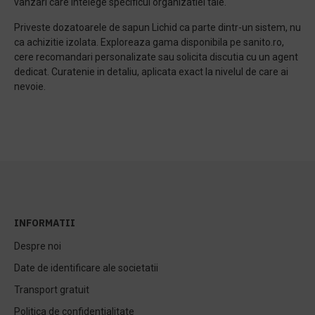
vanzari care intelege specificul organizatiei tale.
Priveste dozatoarele de sapun Lichid ca parte dintr-un sistem, nu
ca achizitie izolata. Exploreaza gama disponibila pe sanito.ro,
cere recomandari personalizate sau solicita discutia cu un agent
dedicat. Curatenie in detaliu, aplicata exact la nivelul de care ai
nevoie.
INFORMATII
Despre noi
Date de identificare ale societatii
Transport gratuit
Politica de confidentialitate