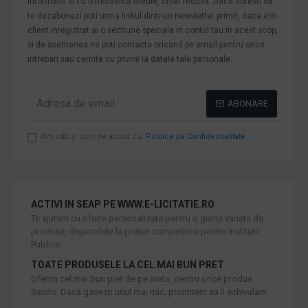
informativ si cu o frecventa medie, chiar redusa. Daca doresti sa
te dezabonezi poti urma linkul dintr-un newsletter primit, daca esti
client inregistrat ai o sectiune speciala in contul tau in acest scop,
si de asemenea ne poti contacta oricand pe email pentru orice
intrebari sau cerinte cu privire la datele tale personale.
ABONARE
Am citit şi sunt de acord cu
Politica de Confidentialitate
ACTIVI IN SEAP PE WWW.E-LICITATIE.RO
Te ajutam cu oferte personalizate pentru o gama variata de
produse, disponibile la preturi competitive pentru Institutii
Publice.
TOATE PRODUSELE LA CEL MAI BUN PRET
Oferim cel mai bun pret de pe piata, pentru orice produs
Sanito. Daca gasesti unul mai mic, promitem sa il echivalam.