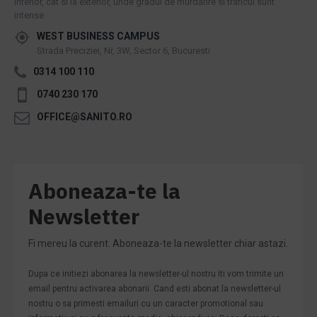
interior, cat si la exterior, unde gradul de murdarire si traficul sunt
intense.
WEST BUSINESS CAMPUS
Strada Preciziei, Nr, 3W, Sector 6, Bucuresti
0314 100 110
0740 230 170
OFFICE@SANITO.RO
Aboneaza-te la
Newsletter
Fi mereu la curent. Aboneaza-te la newsletter chiar astazi.
Dupa ce initiezi abonarea la newsletter-ul nostru iti vom trimite un
email pentru activarea abonarii. Cand esti abonat la newsletter-ul
nostru o sa primesti emailuri cu un caracter promotional sau