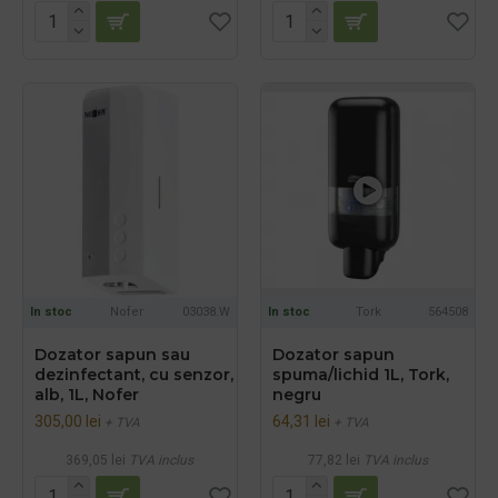
In stoc
Nofer
03038.W
In stoc
Tork
564508
Dozator sapun sau
Dozator sapun
dezinfectant, cu senzor,
spuma/lichid 1L, Tork,
alb, 1L, Nofer
negru
305,00 lei
64,31 lei
+ TVA
+ TVA
369,05 lei
TVA inclus
77,82 lei
TVA inclus