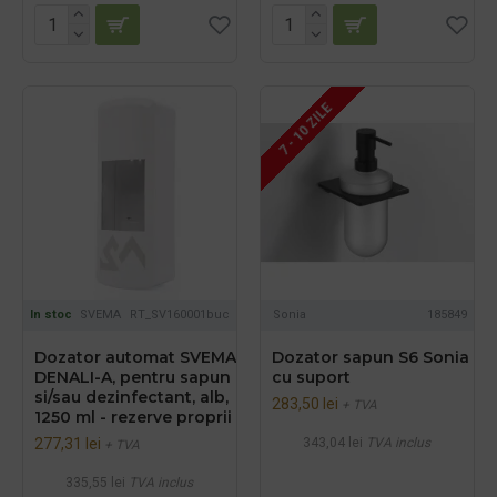
7 - 10 ZILE
In stoc
SVEMA
RT_SV160001buc
Sonia
185849
Dozator automat SVEMA
Dozator sapun S6 Sonia
DENALI-A, pentru sapun
cu suport
si/sau dezinfectant, alb,
283,50 lei
+ TVA
1250 ml - rezerve proprii
277,31 lei
343,04 lei
TVA inclus
+ TVA
335,55 lei
TVA inclus