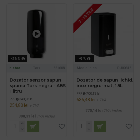
7 - 10 ZILE
-26 %
-9 %
In stoc
Tork
561608
Mediclinics
DJ0031B
Dozator senzor sapun
Dozator de sapun lichid,
spuma Tork negru - ABS
inox negru-mat, 1.5L
1 litru
PRP
700,13 lei
636,48 lei
PRP
343,98 lei
+ TVA
254,80 lei
+ TVA
770,14 lei
TVA inclus
308,31 lei
TVA inclus