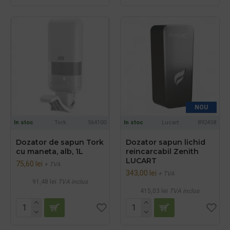
NOU
In stoc
Tork
564100
In stoc
Lucart
892458
Dozator de sapun Tork
Dozator sapun lichid
cu maneta, alb, 1L
reincarcabil Zenith
LUCART
75,60 lei
+ TVA
343,00 lei
+ TVA
91,48 lei
TVA inclus
415,03 lei
TVA inclus