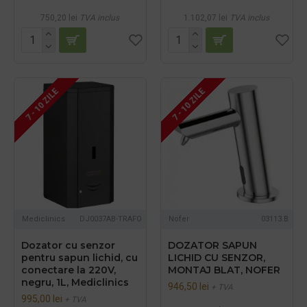
750,20 lei
TVA inclus
1.102,07 lei
TVA inclus
7 - 10 ZILE
7 - 10 ZILE
Mediclinics
DJ0037AB-TRAFO
Nofer
03113.B
Dozator cu senzor
DOZATOR SAPUN
pentru sapun lichid, cu
LICHID CU SENZOR,
conectare la 220V,
MONTAJ BLAT, NOFER
negru, 1L, Mediclinics
946,50 lei
+ TVA
995,00 lei
+ TVA