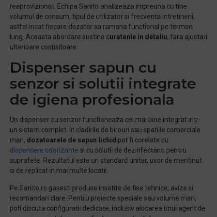
reaprovizionat. Echipa Sanito analizeaza impreuna cu tine
volumul de consum, tipul de utilizator si frecventa intretinerii,
astfel incat fiecare dozator sa ramana functional pe termen
lung. Aceasta abordare sustine c
uratenie in detaliu
, fara ajustari
ulterioare costisitoare.
Dispenser sapun cu
senzor si solutii integrate
de igiena profesionala
Un dispenser cu senzor functioneaza cel mai bine integrat intr-
un sistem complet. In cladirile de birouri sau spatiile comerciale
mari,
d
ozatoarele de sapun lichid
pot fi corelate cu
dispensere odorizante
si cu solutii de dezinfectanti pentru
suprafete. Rezultatul este un standard unitar, usor de mentinut
si de replicat in mai multe locatii.
Pe Sanito.ro gasesti produse insotite de fise tehnice, avize si
recomandari clare. Pentru proiecte speciale sau volume mari,
poti discuta configuratii dedicate, inclusiv alocarea unui agent de