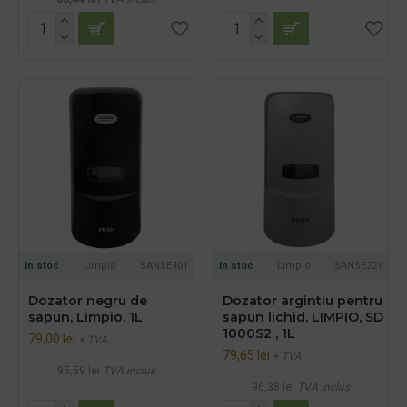
In stoc
Limpio
SANSE401
In stoc
Limpio
SANSE221
Dozator negru de
Dozator argintiu pentru
sapun, Limpio, 1L
sapun lichid, LIMPIO, SD
1000S2 , 1L
79,00 lei
+ TVA
79,65 lei
+ TVA
95,59 lei
TVA inclus
96,38 lei
TVA inclus