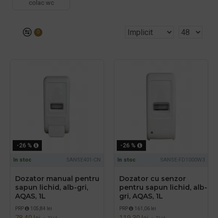
colac wc
0
-26 %
-26 %
In stoc
SANSE401-CN
In stoc
SANSE-FD1000W3
Dozator manual pentru
Dozator cu senzor
sapun lichid, alb-gri,
pentru sapun lichid, alb-
AQAS, 1L
gri, AQAS, 1L
PRP
105,84 lei
PRP
161,06 lei
78,40 lei
119,30 lei