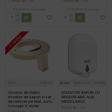
7.289,62 lei
7.599,67 lei
+ TVA
+ TVA
8.820,44 lei
TVA inclus
9.195,60 lei
TVA inclus
7 - 14 ZILE
Nofer
01901.GD
In stoc
Mediclinics
DJ0050A
Uscator de maini,
DOZATOR SAPUN CU
dozator de sapun si set
SENZOR ABS, ALB,
de robinet pe blat, auriu
MEDICLINICS
Concept 3, Nofer
253,50 lei
+ TVA
7.750,60 lei