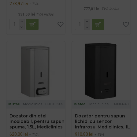
273,97 lei
+ TVA
777,01 lei
TVA inclus
331,50 lei
TVA inclus
In stoc
Mediclinics
DJF0032CS
In stoc
Mediclinics
DJ0037AB
Dozator din otel
Dozator pentru sapun
inoxidabil, pentru sapun
lichid, cu senzor
spuma, 1.5L, Mediclinics
infrarosu, Mediclinics, 1L
620,00 lei
910,80 lei
+ TVA
+ TVA