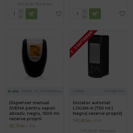
566,28 lei
TVA inclus
2 - 3 SAPTAMANI
In stoc
SVEMA
RT_SV310001buc
SVEMA
SV.1500-15-01
Dispenser manual
Dozator automat
SVEMA pentru sapun
LOGAN-A (750 ml |
abraziv, negru, 1500 ml-
Negru| rezerve proprii)
rezerve proprii
141,40 lei
+ TVA
50,75 lei
+ TVA
171,09 lei
TVA inclus