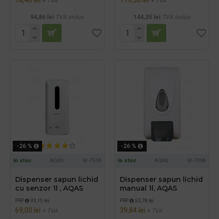
+ TVA
+ TVA
94,86 lei
TVA inclus
144,35 lei
TVA inclus
-26 %
-26 %
In stoc
AQAS
W-757A
In stoc
AQAS
W-709A
Dispenser sapun lichid
Dispenser sapun lichid
cu senzor 1l , AQAS
manual 1l, AQAS
PRP
93,15 lei
PRP
53,78 lei
69,00 lei
39,84 lei
+ TVA
+ TVA