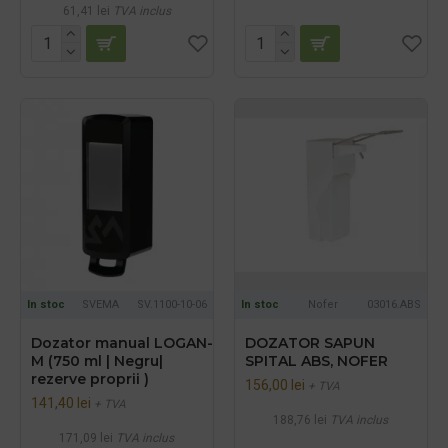
61,41 lei
TVA inclus
In stoc
SVEMA
SV.1100-10-06
In stoc
Nofer
03016.ABS
Dozator manual LOGAN-
DOZATOR SAPUN
M (750 ml | Negru|
SPITAL ABS, NOFER
rezerve proprii )
156,00 lei
+ TVA
141,40 lei
+ TVA
188,76 lei
TVA inclus
171,09 lei
TVA inclus