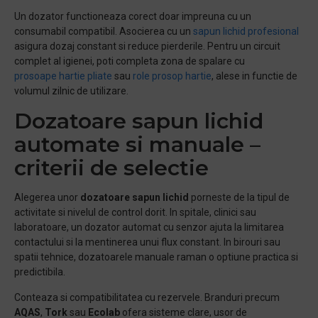
Un dozator functioneaza corect doar impreuna cu un
consumabil compatibil. Asocierea cu un
sapun lichid profesional
asigura dozaj constant si reduce pierderile. Pentru un circuit
complet al igienei, poti completa zona de spalare cu
prosoape hartie pliate
sau
role prosop hartie
, alese in functie de
volumul zilnic de utilizare.
Dozatoare sapun lichid
automate si manuale –
criterii de selectie
Alegerea unor
d
ozatoare sapun lichid
porneste de la tipul de
activitate si nivelul de control dorit. In spitale, clinici sau
laboratoare, un dozator automat cu senzor ajuta la limitarea
contactului si la mentinerea unui flux constant. In birouri sau
spatii tehnice, dozatoarele manuale raman o optiune practica si
predictibila.
Conteaza si compatibilitatea cu rezervele. Branduri precum
AQAS
,
Tork
sau
Ecolab
ofera sisteme clare, usor de