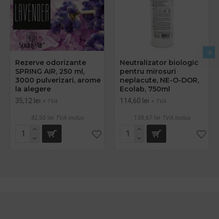
Rezerve odorizante
Neutralizator biologic
SPRING AIR, 250 ml,
pentru mirosuri
3000 pulverizari, arome
neplacute, NE-O-DOR,
la alegere
Ecolab, 750ml
35,12 lei
114,60 lei
+ TVA
+ TVA
42,50 lei
TVA inclus
138,67 lei
TVA inclus