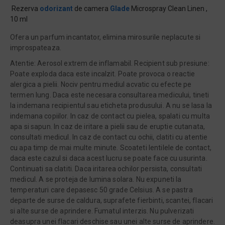
Rezerva
odorizant
de camera
Glade
Microspray Clean Linen ,
10 ml
Ofera un parfum incantator, elimina mirosurile neplacute si
improspateaza.
Atentie: Aerosol extrem de inflamabil. Recipient sub presiune:
Poate exploda daca este incalzit. Poate provoca o reactie
alergica a pielii. Nociv pentru mediul acvatic cu efecte pe
termen lung. Daca este necesara consultarea medicului, tineti
la indemana recipientul sau eticheta produsului. A nu se lasa Ia
indemana copiilor. In caz de contact cu pielea, spalati cu multa
apa si sapun. In caz de iritare a pielii sau de eruptie cutanata,
consultati medicul. In caz de contact cu ochii, clatiti cu atentie
cu apa timp de mai multe minute. Scoateti lentilele de contact,
daca este cazul si daca acest lucru se poate face cu usurinta.
Continuati sa clatiti. Daca iritarea ochilor persista, consultati
medicul. A se proteja de lumina solara. Nu expuneti la
temperaturi care depasesc 50 grade Celsius. A se pastra
departe de surse de caldura, suprafete fierbinti, scantei, flacari
si alte surse de aprindere. Fumatul interzis. Nu pulverizati
deasupra unei flacari deschise sau unei alte surse de aprindere.