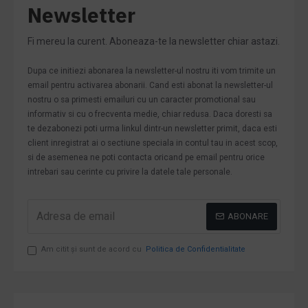
Newsletter
Fi mereu la curent. Aboneaza-te la newsletter chiar astazi.
Dupa ce initiezi abonarea la newsletter-ul nostru iti vom trimite un
email pentru activarea abonarii. Cand esti abonat la newsletter-ul
nostru o sa primesti emailuri cu un caracter promotional sau
informativ si cu o frecventa medie, chiar redusa. Daca doresti sa
te dezabonezi poti urma linkul dintr-un newsletter primit, daca esti
client inregistrat ai o sectiune speciala in contul tau in acest scop,
si de asemenea ne poti contacta oricand pe email pentru orice
intrebari sau cerinte cu privire la datele tale personale.
ABONARE
Am citit şi sunt de acord cu
Politica de Confidentialitate