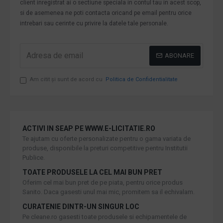
client inregistrat ai o sectiune speciala in contul tau in acest scop,
si de asemenea ne poti contacta oricand pe email pentru orice
intrebari sau cerinte cu privire la datele tale personale.
ABONARE
Am citit şi sunt de acord cu
Politica de Confidentialitate
ACTIVI IN SEAP PE WWW.E-LICITATIE.RO
Te ajutam cu oferte personalizate pentru o gama variata de
produse, disponibile la preturi competitive pentru Institutii
Publice.
TOATE PRODUSELE LA CEL MAI BUN PRET
Oferim cel mai bun pret de pe piata, pentru orice produs
Sanito. Daca gasesti unul mai mic, promitem sa il echivalam.
CURATENIE DINTR-UN SINGUR LOC
Pe cleane.ro gasesti toate produsele si echipamentele de