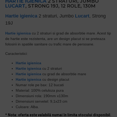
HARTIE IGIENICA
2 STRATURI, JUMBO
LUCART
, STRONG 19J, 12 ROLE, 130M
Hartie igienica
2 straturi, Jumbo
Lucart
, Strong
19J
Hartie igienica
cu 2 straturi si grad de absorbtie mare. Acest tip
de hartie este rezistenta, are un design placut si se preteaza
folosirii in spatiile sanitare cu trafic mare de persoane.
Caracteristici:
Hartie igienica
Hartie igienica
cu 2 straturi
Hartie igienica
cu grad de absorbtie mare
Hartie igienica
cu design placut
Numar role pe bax: 12 bucati
Material: 100% celuloza pura
Dimensiuni rola: 190mm x130m
Dimensiuni servetel: 9,1x23 cm
Culoare: Alba.
* Nota: oferta este valabilă numai în limita stocului disponibil.