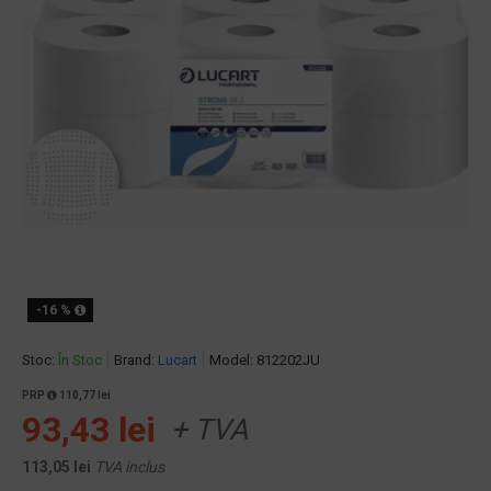
-16 %
Stoc:
În Stoc
Brand:
Lucart
Model:
812202JU
PRP
110,77 lei
93,43 lei
+ TVA
113,05 lei
TVA inclus