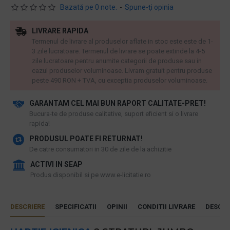
Bazată pe 0 note.
-
Spune-ţi opinia
LIVRARE RAPIDA
Termenul de livrare al produselor aflate in stoc este este de 1-
3 zile lucratoare. Termenul de livrare se poate extinde la 4-5
zile lucratoare pentru anumite categorii de produse sau in
cazul produselor voluminoase. Livram gratuit pentru produse
peste 490 RON + TVA, cu exceptia produselor voluminoase.
GARANTAM CEL MAI BUN RAPORT CALITATE-PRET!
​Bucura-te de produse calitative, suport eficient si o livrare
rapida!
PRODUSUL POATE FI RETURNAT!
De catre consumatori in 30 de zile de la achizitie
ACTIVI IN SEAP
Produs disponibil si pe www.e-licitatie.ro
DESCRIERE
SPECIFICATII
OPINII
CONDITII LIVRARE
DESCAR