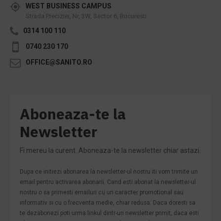
WEST BUSINESS CAMPUS
Strada Preciziei, Nr, 3W, Sector 6, Bucuresti
0314 100 110
0740 230 170
OFFICE@SANITO.RO
Aboneaza-te la
Newsletter
Fi mereu la curent. Aboneaza-te la newsletter chiar astazi.
Dupa ce initiezi abonarea la newsletter-ul nostru iti vom trimite un
email pentru activarea abonarii. Cand esti abonat la newsletter-ul
nostru o sa primesti emailuri cu un caracter promotional sau
informativ si cu o frecventa medie, chiar redusa. Daca doresti sa
te dezabonezi poti urma linkul dintr-un newsletter primit, daca esti