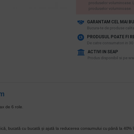
produselor voluminoase. L
produselor voluminoase.
GARANTAM CEL MAI BU
​Bucura-te de produse calitat
PRODUSUL POATE FI R
De catre consumatori in 30 d
ACTIVI IN SEAP
Produs disponibil si pe www
7m
ax de 6 role.
ienică, bucată cu bucată și ajută la reducerea consumului cu până la 40%