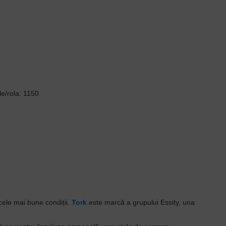
le/rola: 1150
cele mai bune condiții.
Tork
este marcă a grupului Essity, una