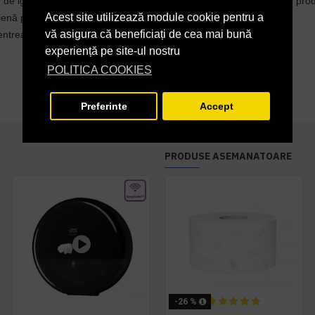
 de igienă și a sănătății dedicat elaborării, producerii și vânzării de p
Acest site utilizează module cookie pentru a
gienă profesionale.
vă asigura că beneficiați de cea mai bună
entrează pe a crea valoare pentru oameni și natură.
experiență pe site-ul nostru
POLITICA COOKIES
Preferinte
Accept
PRODUSE ASEMANATOARE
-26 %