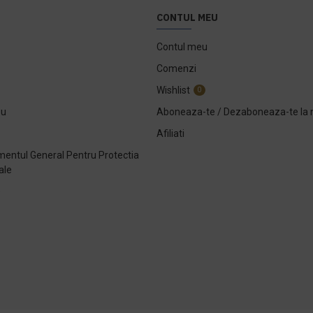
CONTUL MEU
Contul meu
Comenzi
Wishlist
0
ou
Aboneaza-te / Dezaboneaza-te la 
Afiliati
entul General Pentru Protectia
ale
e