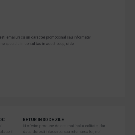
mesti emailuri cu un caracter promotional sau informativ
une speciala in contul tau in acest scop, si de
OC
RETUR IN 30 DE ZILE
i
Iti oferim produse de cea mai inalta calitate, dar
afacerii
daca doresti inlocuirea sau returnarea lor, noi