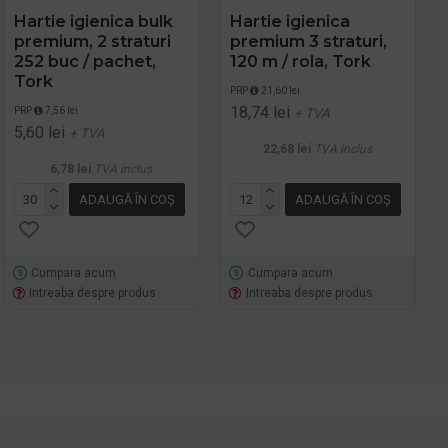
Hartie igienica bulk
Hartie igienica
premium, 2 straturi
premium 3 straturi,
252 buc / pachet,
120 m / rola, Tork
Tork
PRP
21,60 lei
18,74 lei
PRP
7,56 lei
+ TVA
5,60 lei
+ TVA
22,68 lei
TVA inclus
6,78 lei
TVA inclus
ADAUGĂ ÎN COŞ
ADAUGĂ ÎN COŞ
Cumpara acum
Cumpara acum
Intreaba despre produs
Intreaba despre produs