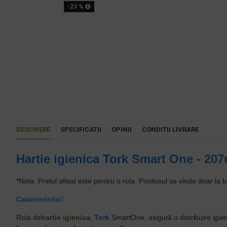
-23 %
DESCRIERE
SPECIFICATII
OPINII
CONDITII LIVRARE
Hartie igienica
Tork
Smart One - 20
*Nota: Pretul afisat este pentru o rola. P
rodusul se vinde doar la b
Caracteristici:
Rola de
hartie igienica
,
Tork
SmartOne,
asigură o distribuire ig