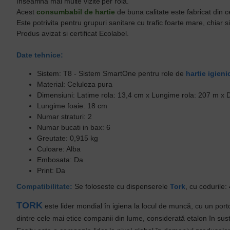
înseamnă mai multe vizite per rolă.
Acest
consumbabil de hartie
de buna calitate este fabricat din ce
Este potrivita pentru grupuri sanitare cu trafic foarte mare, chiar si 
Produs avizat si certificat Ecolabel.
Date tehnice:
Sistem: T8 - Sistem SmartOne pentru role de
hartie igieni
Material: Celuloza pura
Dimensiuni: Latime rola: 13,4 cm x Lungime rola: 207 m x D
Lungime foaie: 18 cm
Numar straturi: 2
Numar bucati in bax: 6
Greutate: 0,915 kg
Culoare: Alba
Embosata: Da
Print: Da
Compatibilitate:
Se foloseste cu dispenserele
Tork
, cu codurile
TORK
este lider mondial în igiena la locul de muncă, cu un port
dintre cele mai etice companii din lume, considerată etalon în sust