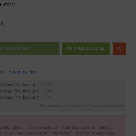
:
472242
A
ADAUGĂ ÎN COŞ
CUMPARA ACUM
te.
-
Spune-ţi opinia
N / buc
(3% discount)
+ TVA
N / buc
(5% discount)
+ TVA
N / buc
(7% discount)
+ TVA
Cupoanele de discount anuleaza aceasta reducere
uselor aflate in stoc este este de 1- 3 zile lucratoare. Termenul de
 4-5 zile lucratoare pentru anumite categorii de produse sau in cazul