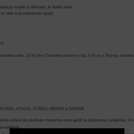
luloza moale si delicata, in dublu strat.
in cele mai solicitante spatii.
ca
iametru rola: 19,9 cm x Diametru interior rola: 4,4 cm x Numar servete
: 472054, 472022, 472024, 680000 si 680008.
ofoliu extins de produse moderne care ajută la păstrarea curățeniei, în 
enabilitate.