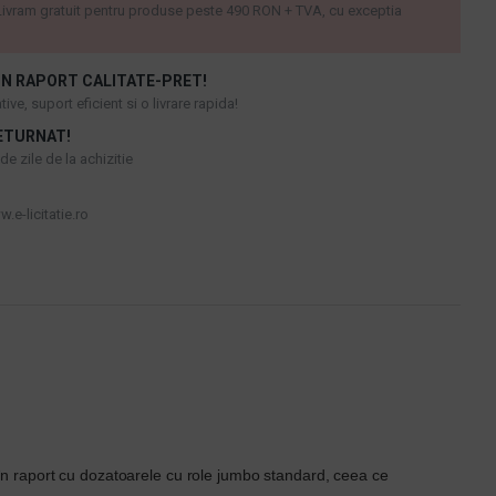
ivram gratuit pentru produse peste 490 RON + TVA, cu exceptia
N RAPORT CALITATE-PRET!
ive, suport eficient si o livrare rapida!
ETURNAT!
e zile de la achizitie
.e-licitatie.ro
 în raport cu dozatoarele cu role jumbo standard, ceea ce