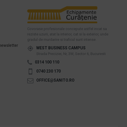
Covorase profesionale concepute astfel incat sa
reziste uzurii, atat la interior, cat si la exterior, unde
gradul de murdarire si traficul sunt intense.
newsletter
WEST BUSINESS CAMPUS
Strada Preciziei, Nr, 3W, Sector 6, Bucuresti
0314 100 110
0740 230 170
OFFICE@SANITO.RO