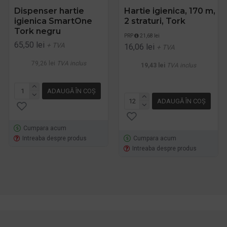
Dispenser hartie
Hartie igienica, 170 m,
igienica SmartOne
2 straturi, Tork
Tork negru
PRP
21,68 lei
65,50 lei
+ TVA
16,06 lei
+ TVA
79,26 lei
TVA inclus
19,43 lei
TVA inclus
ADAUGĂ ÎN COŞ
ADAUGĂ ÎN COŞ
Cumpara acum
Intreaba despre produs
Cumpara acum
Intreaba despre produs