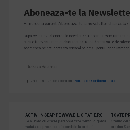
Aboneaza-te la Newslette
Fi mereu la curent. Aboneaza-te la newsletter chiar astazi
Dupa ce initiezi abonarea la newsletter-ul nostru iti vom trimite u
si cu o frecventa medie, chiar redusa. Daca doresti sa te dezabonezi 
asemenea ne poti contacta oricand pe email pentru orice intrebari s
Am citit şi sunt de acord cu
Politica de Confidentialitate
ACTIVI IN SEAP PE WWW.E-LICITATIE.RO
TOATE PR
Te ajutam cu oferte personalizate pentru o gama
Oferim cel 
variata de produse, disponibile la preturi
produs Sani