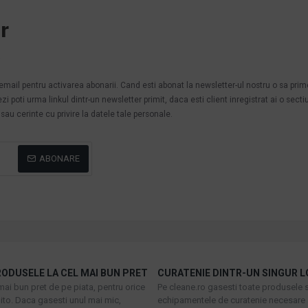
r
.
n email pentru activarea abonarii. Cand esti abonat la newsletter-ul nostru o sa pri
poti urma linkul dintr-un newsletter primit, daca esti client inregistrat ai o secti
au cerinte cu privire la datele tale personale.
ABONARE
ODUSELE LA CEL MAI BUN PRET
CURATENIE DINTR-UN SINGUR L
mai bun pret de pe piata, pentru orice
Pe cleane.ro gasesti toate produsele s
to. Daca gasesti unul mai mic,
echipamentele de curatenie necesare 