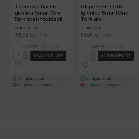
Dispenser hartie
Dispenser hartie
igienica SmartOne
igienica SmartOne
Tork otel inoxidabil
Tork alb
PRP
236,61 lei
PRP
87,79 lei
191,92 lei
65,03 lei
+ TVA
+ TVA
232,22 lei
TVA inclus
78,69 lei
TVA inclus
ADAUGĂ ÎN COŞ
ADAUGĂ ÎN COŞ
Cumpara acum
Cumpara acum
Intreaba despre produs
Intreaba despre produs