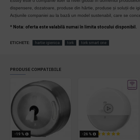
Essity este o companie lider la nivel global în domeniul produselor
dispensere, dozatoare, produse din hârtie, produse și soluții de i
Acțiunile companiei au la bază un model sustenabil, care se conc
* Nota: oferta este valabilă numai în limita stocului disponibil.
ETICHETE:
hartie igienica
tork
tork smart one
PRODUSE COMPATIBILE
-19 %
-26 %