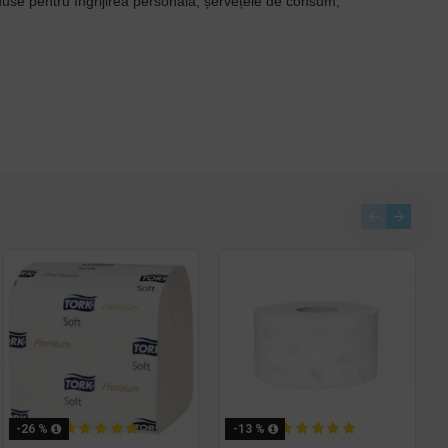
roduse pentru îngrijirea personală, șervețele de consum,
-26 %
-13 %