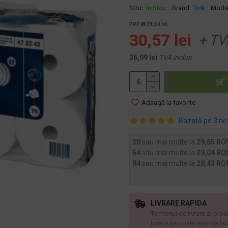
Stoc:
În Stoc
Brand:
Tork
Model
PRP
39,50 lei
30,57 lei
+ TV
36,99 lei
TVA inclus
Adaugă la favorite
Bazată pe 3 no
30
sau mai multe la
29,65 RO
54
sau mai multe la
29,04 RO
84
sau mai multe la
28,43 RO
LIVRARE RAPIDA
Termenul de livrare al prod
livrare se poate extinde la