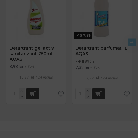
-18 %
Detartrant gel activ
Detartrant parfumat 1L
sanitarizant 750ml
AQAS
AQAS
PRP
8,96 lei
8,98 lei
+ TVA
7,33 lei
+ TVA
10,87 lei
TVA inclus
8,87 lei
TVA inclus