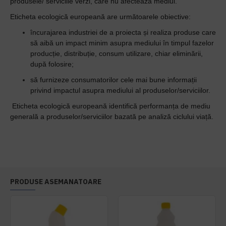
produsele/ serviciile verzi, care nu afecteaza mediul.
Eticheta ecologică europeană are următoarele obiective:
încurajarea industriei de a proiecta și realiza produse care
să aibă un impact minim asupra mediului în timpul fazelor
producție, distribuție, consum utilizare, chiar eliminării,
după folosire;
să furnizeze consumatorilor cele mai bune informații
privind impactul asupra mediului al produselor/serviciilor.
Eticheta ecologică europeană identifică performanța de mediu
generală a produselor/serviciilor bazată pe analiză ciclului viață.
PRODUSE ASEMANATOARE