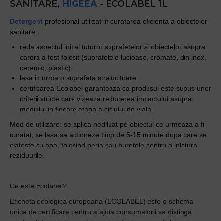
SANITARE,
HIGEEA
- ECOLABEL 1L
Detergent
profesional utilizat in curatarea eficienta a obiectelor
sanitare.
reda aspectul initial tuturor suprafetelor si obiectelor asupra
carora a fost folosit (suprafetele lucioase, cromate, din inox,
ceramic, plastic).
lasa in urma o suprafata stralucitoare.
certificarea Ecolabel garanteaza ca produsul este supus unor
criterii stricte care vizeaza reducerea impactului asupra
mediului in fiecare etapa a ciclului de viata
Mod de utilizare: se aplica nediluat pe obiectul ce urmeaza a fi
curatat, se lasa sa actioneze timp de 5-15 minute dupa care se
clateste cu apa, folosind peria sau buretele pentru a inlatura
reziduurile.
Ce este Ecolabel?
Eticheta ecologica europeana (ECOLABEL) este o schema
unica de certificare pentru a ajuta consumatorii sa distinga