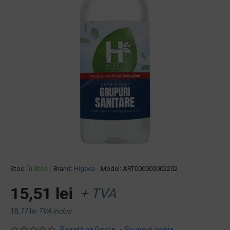
Stoc:
În Stoc
Brand:
Higeea
Model:
ART000000002202
15,51 lei
+ TVA
18,77 lei
TVA inclus
Bazată pe 0 note.
-
Spune-ţi opinia