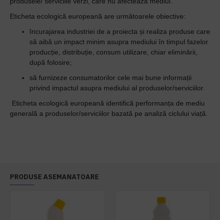
produsele/ serviciile verzi, care nu afecteaza mediul.
Eticheta ecologică europeană are următoarele obiective:
încurajarea industriei de a proiecta și realiza produse care
să aibă un impact minim asupra mediului în timpul fazelor
producție, distribuție, consum utilizare, chiar eliminării,
după folosire;
să furnizeze consumatorilor cele mai bune informații
privind impactul asupra mediului al produselor/serviciilor.
Eticheta ecologică europeană identifică performanța de mediu
generală a produselor/serviciilor bazată pe analiză ciclului viață.
PRODUSE ASEMANATOARE