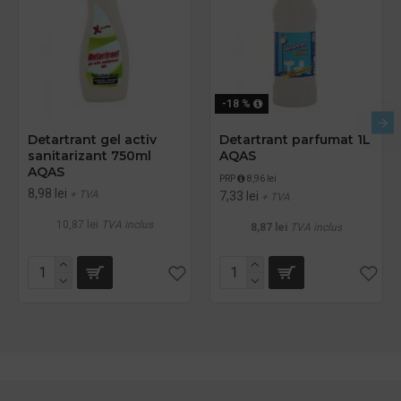
-18 %
Detartrant gel activ
Detartrant parfumat 1L
sanitarizant 750ml
AQAS
AQAS
PRP
8,96 lei
8,98 lei
+ TVA
7,33 lei
+ TVA
10,87 lei
TVA inclus
8,87 lei
TVA inclus