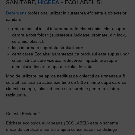
SANITARE,
HIGEEA
- ECOLABEL 5L
Detergent
profesional utilizat in curatarea eficienta a obiectelor
sanitare.
reda aspectul initial tuturor suprafetelor si obiectelor asupra
carora a fost folosit (suprafetele lucioase, cromate, din inox,
ceramic, plastic).
lasa in urma o suprafata stralucitoare.
certificarea Ecolabel garanteaza ca produsul este supus unor
criterii stricte care vizeaza reducerea impactului asupra
mediului in fiecare etapa a ciclului de viata
Mod de utilizare: se aplica nediluat pe obiectul ce urmeaza a fi
curatat, se lasa sa actioneze timp de 5-15 minute dupa care se
clateste cu apa, folosind peria sau buretele pentru a inlatura
reziduurile.
Ce este Ecolabel?
Eticheta ecologica europeana (ECOLABEL) este o schema
unica de certificare pentru a ajuta consumatorii sa distinga