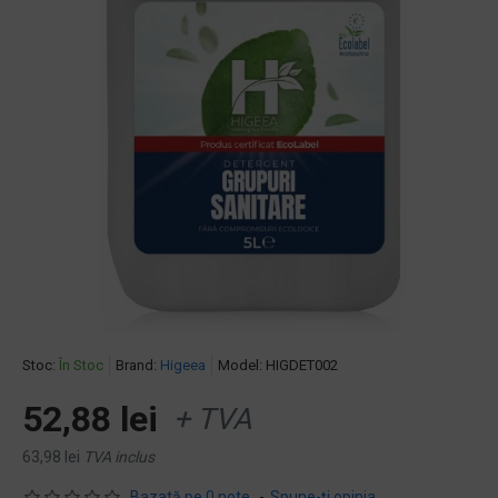
Stoc:
În Stoc
Brand:
Higeea
Model:
HIGDET002
52,88 lei
+ TVA
63,98 lei
TVA inclus
Bazată pe 0 note.
-
Spune-ţi opinia