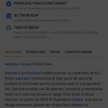
PRODUSUL POATE FI RETURNAT!
De catre consumatori in 30 de zile de la achizitie
ACTIVI IN SEAP
Produs disponibil si pe www.e-licitatie.ro
TAXA DE MEDIU
Pretul produsului include costul de 36,30 lei aferent colectarii,
tratarii si eliminarii DEEE.
DESCRIERE
SPECIFICATII
OPINII
CONDITII LIVRARE
Aspirator
Limpio
SC602J Inox
Aspirator profesional
multifunctional cu capacitate de 60 L.
Acest
aspirator
multifunctional face parte din gama de
produse profesionale pentru curatenia casei si a gospodaria
dvs. Datorita modului sau de aspirare, curatarea si intretinerea
casei va fi mult mai usoara si rapida. Este dotat cu doua
motoare cu putere de 2000 W. Aspiratorul
Limpio
inox are un
design interesant, piesele din dotare fiind calitative si