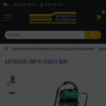
0314 100 110
0740 230 170
0
Aspiratoare profesionale si masini de curatat pardoseli
Aspir
ASPIRATOR LIMPIO SC602J INOX