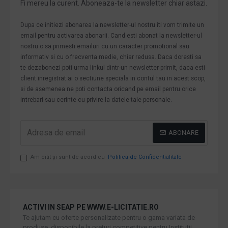
Fi mereu la curent. Aboneaza-te la newsletter chiar astazi.
Dupa ce initiezi abonarea la newsletter-ul nostru iti vom trimite un
email pentru activarea abonarii. Cand esti abonat la newsletter-ul
nostru o sa primesti emailuri cu un caracter promotional sau
informativ si cu o frecventa medie, chiar redusa. Daca doresti sa
te dezabonezi poti urma linkul dintr-un newsletter primit, daca esti
client inregistrat ai o sectiune speciala in contul tau in acest scop,
si de asemenea ne poti contacta oricand pe email pentru orice
intrebari sau cerinte cu privire la datele tale personale.
ABONARE
Am citit şi sunt de acord cu
Politica de Confidentialitate
ACTIVI IN SEAP PE WWW.E-LICITATIE.RO
Te ajutam cu oferte personalizate pentru o gama variata de
produse, disponibile la preturi competitive pentru Institutii