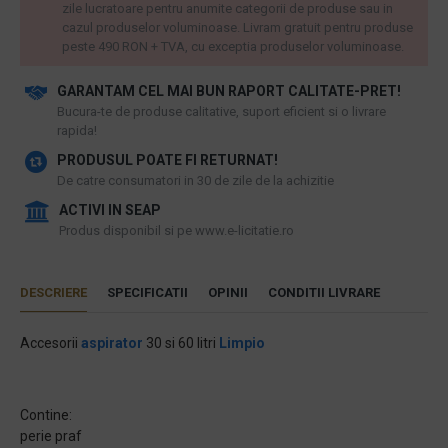
zile lucratoare pentru anumite categorii de produse sau in
cazul produselor voluminoase. Livram gratuit pentru produse
peste 490 RON + TVA, cu exceptia produselor voluminoase.
GARANTAM CEL MAI BUN RAPORT CALITATE-PRET!
​Bucura-te de produse calitative, suport eficient si o livrare
rapida!
PRODUSUL POATE FI RETURNAT!
De catre consumatori in 30 de zile de la achizitie
ACTIVI IN SEAP
Produs disponibil si pe www.e-licitatie.ro
DESCRIERE
SPECIFICATII
OPINII
CONDITII LIVRARE
Accesorii
aspirator
30 si 60 litri
Limpio
Contine:
perie praf