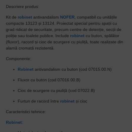
Descriere produs:
Kit de
robinet
antivandalism
NOFER
, compatibil cu unitățile
compacte 13123 și 13124. Proiectat special pentru spații cu
grad ridicat de securitate, precum centre de detenție, secții de
poliție sau toalete publice. Include
robinet
cu buton, spălător
(fluxor), racord și cioc de scurgere cu piuliță, toate realizate din
alamă cromată rezistentă.
Componente:
Robinet
antivandalism cu buton (cod 07015.00.N)
Fluxor cu buton (cod 07016.00.B)
Cioc de scurgere cu piuliță (cod 07022.B)
Furtun de racord între
robinet
și cioc
Caracteristici tehnice:
Robinet
: