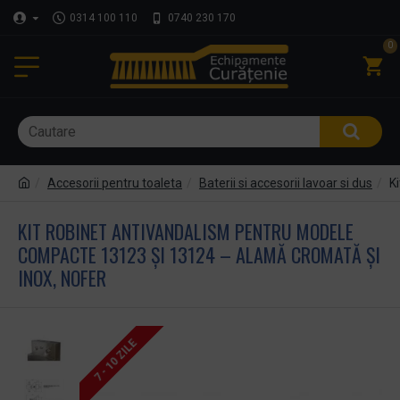
0314 100 110
0740 230 170
0
Accesorii pentru toaleta
Baterii si accesorii lavoar si dus
K
KIT ROBINET ANTIVANDALISM PENTRU MODELE
COMPACTE 13123 ȘI 13124 – ALAMĂ CROMATĂ ȘI
INOX, NOFER
7 - 10 ZILE