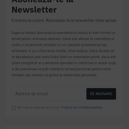
Newsletter
Fi mereu la curent. Aboneaza-te la newsletter chiar astazi.
Dupa ce initiezi abonarea la newsletter-ul nostru iti vom trimite un
email pentru activarea abonarii. Cand esti abonat la newsletter-ul
nostru o sa primesti emailuri cu un caracter promotional sau
informativ si cu o frecventa medie, chiar redusa. Daca doresti sa
te dezabonezi poti urma linkul dintr-un newsletter primit, daca esti
client inregistrat ai o sectiune speciala in contul tau in acest scop,
si de asemenea ne poti contacta oricand pe email pentru orice
intrebari sau cerinte cu privire la datele tale personale.
ABONARE
Am citit şi sunt de acord cu
Politica de Confidentialitate