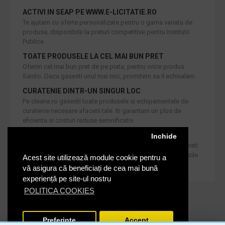
ACTIVI IN SEAP PE WWW.E-LICITATIE.RO
Te ajutam cu oferte personalizate pentru o gama variata de
produse, disponibile la preturi competitive pentru Institutii
Publice.
TOATE PRODUSELE LA CEL MAI BUN PRET
Oferim cel mai bun pret de pe piata, pentru orice produs
Sanito. Daca gasesti unul mai mic, promitem sa il echivalam.
CURATENIE DINTR-UN SINGUR LOC
Pe cleane.ro gasesti toate produsele si echipamentele de
curatenie necesare afacerii tale. Iti garantam un plus de
eficienta si costuri reduse semnificativ.
RETUR IN 30 DE ZILE
Inchide
Iti oferim produse de cea mai inalta calitate, dar daca doresti
inlocuirea sau returnarea lor, noi asiguram returul in 30 de zile
Acest site utilizează module cookie pentru a
de la achizitie catre consumatori.
vă asigura că beneficiați de cea mai bună
experiență pe site-ul nostru
POLITICA COOKIES
Cleane.ro © 2020. Toate drepturile rezervate.
Preferinte
Accept