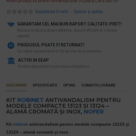
Acest produs se poate comanda doar cu plata Card sau OP
Bazată pe 0 note.
-
Spune-ţi opinia
GARANTAM CEL MAI BUN RAPORT CALITATE-PRET!
​Bucura-te de produse calitative, suport eficient si o livrare
rapida!
PRODUSUL POATE FI RETURNAT!
De catre consumatori in 30 de zile de la achizitie
ACTIVI IN SEAP
Produs disponibil si pe www.e-licitatie.ro
DESCRIERE
SPECIFICATII
OPINII
CONDITII LIVRARE
KIT
ROBINET
ANTIVANDALISM PENTRU
MODELE COMPACTE 13123 ȘI 13124 –
ALAMĂ CROMATĂ ȘI INOX,
NOFER
Kit
robinet
antivandalism pentru modele compacte 13123 și
13124 – alamă cromată și inox