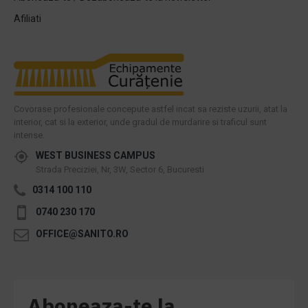
Afiliati
Covorase profesionale concepute astfel incat sa reziste uzurii, atat la
interior, cat si la exterior, unde gradul de murdarire si traficul sunt
intense.
WEST BUSINESS CAMPUS
Strada Preciziei, Nr, 3W, Sector 6, Bucuresti
0314 100 110
0740 230 170
OFFICE@SANITO.RO
Aboneaza-te la