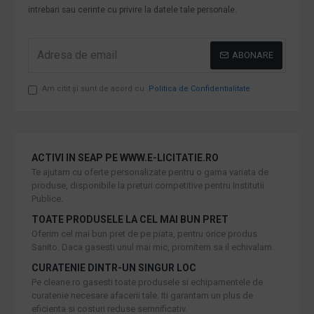
intrebari sau cerinte cu privire la datele tale personale.
ABONARE
Am citit şi sunt de acord cu
Politica de Confidentialitate
ACTIVI IN SEAP PE WWW.E-LICITATIE.RO
Te ajutam cu oferte personalizate pentru o gama variata de
produse, disponibile la preturi competitive pentru Institutii
Publice.
TOATE PRODUSELE LA CEL MAI BUN PRET
Oferim cel mai bun pret de pe piata, pentru orice produs
Sanito. Daca gasesti unul mai mic, promitem sa il echivalam.
CURATENIE DINTR-UN SINGUR LOC
Pe cleane.ro gasesti toate produsele si echipamentele de
curatenie necesare afacerii tale. Iti garantam un plus de
eficienta si costuri reduse semnificativ.