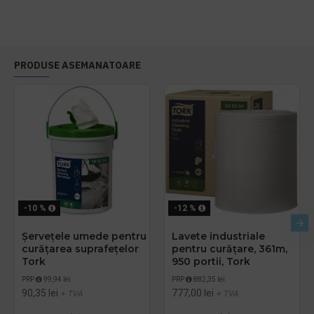
PRODUSE ASEMANATOARE
-10 %
-12 %
Șervețele umede pentru
Lavete industriale
curățarea suprafețelor
pentru curățare, 361m,
Tork
950 portii, Tork
PRP
99,94 lei
PRP
882,35 lei
90,35 lei
777,00 lei
+ TVA
+ TVA