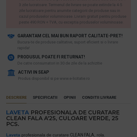
3 zile lucratoare. Termenul de livrare se poate extinde la 4-5
zile lucratoare pentru anumite categorii de produse sau in
cazul produselor voluminoase. Livram gratuit pentru produse
peste 490 RON + TVA, cu exceptia produselor voluminoase.
GARANTAM CEL MAI BUN RAPORT CALITATE-PRET!
​Bucura-te de produse calitative, suport eficient si o livrare
rapida!
PRODUSUL POATE FI RETURNAT!
De catre consumatori in 30 de zile de la achizitie
ACTIVI IN SEAP
Produs disponibil si pe www.e-licitatie.ro
DESCRIERE
SPECIFICATII
OPINII
CONDITII LIVRARE
LAVETA
PROFESIONALA DE CURATARE
CLEAN FALA A'25, CULOARE VERDE, 25
PCS.
Laveta
profesionala de curatare
CLEAN FALA
, rola.