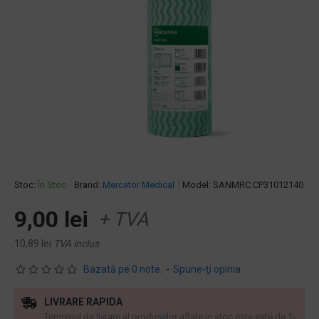
Stoc:
În Stoc
Brand:
Mercator Medical
Model:
SANMRC.CP31012140
9,00 lei
+ TVA
10,89 lei
TVA inclus
Bazată pe 0 note.
-
Spune-ţi opinia
LIVRARE RAPIDA
Termenul de livrare al produselor aflate in stoc este este de 1-