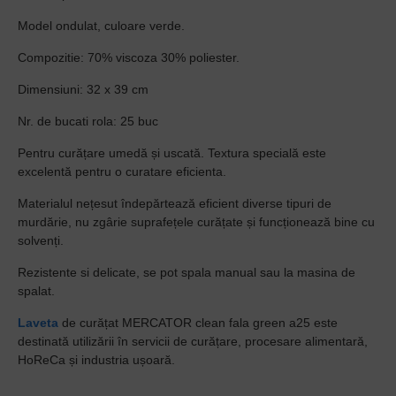
Model ondulat, culoare verde.
Compozitie: 70% viscoza 30% poliester.
Dimensiuni: 32 x 39 cm
Nr. de bucati rola: 25 buc
Pentru curățare umedă și uscată. Textura specială este
excelentă pentru o curatare eficienta.
Materialul nețesut îndepărtează eficient diverse tipuri de
murdărie, nu zgârie suprafețele curățate și funcționează bine cu
solvenți.
Rezistente si delicate, se pot spala manual sau la masina de
spalat.
Laveta
de curățat MERCATOR clean fala green a25 este
destinată utilizării în servicii de curățare, procesare alimentară,
HoReCa și industria ușoară.