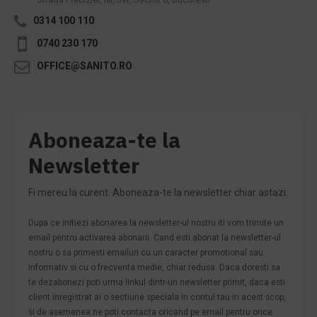
0314 100 110
0740 230 170
OFFICE@SANITO.RO
Aboneaza-te la
Newsletter
Fi mereu la curent. Aboneaza-te la newsletter chiar astazi.
Dupa ce initiezi abonarea la newsletter-ul nostru iti vom trimite un
email pentru activarea abonarii. Cand esti abonat la newsletter-ul
nostru o sa primesti emailuri cu un caracter promotional sau
informativ si cu o frecventa medie, chiar redusa. Daca doresti sa
te dezabonezi poti urma linkul dintr-un newsletter primit, daca esti
client inregistrat ai o sectiune speciala in contul tau in acest scop,
si de asemenea ne poti contacta oricand pe email pentru orice