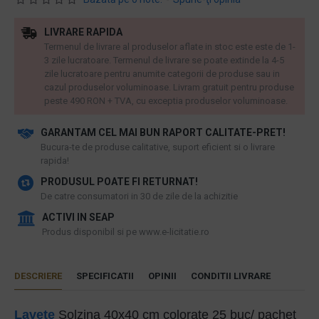
LIVRARE RAPIDA
Termenul de livrare al produselor aflate in stoc este este de 1-
3 zile lucratoare. Termenul de livrare se poate extinde la 4-5
zile lucratoare pentru anumite categorii de produse sau in
cazul produselor voluminoase. Livram gratuit pentru produse
peste 490 RON + TVA, cu exceptia produselor voluminoase.
GARANTAM CEL MAI BUN RAPORT CALITATE-PRET!
​Bucura-te de produse calitative, suport eficient si o livrare
rapida!
PRODUSUL POATE FI RETURNAT!
De catre consumatori in 30 de zile de la achizitie
ACTIVI IN SEAP
Produs disponibil si pe www.e-licitatie.ro
DESCRIERE
SPECIFICATII
OPINII
CONDITII LIVRARE
Lavete
Solzina 40x40 cm colorate 25 buc/ pachet