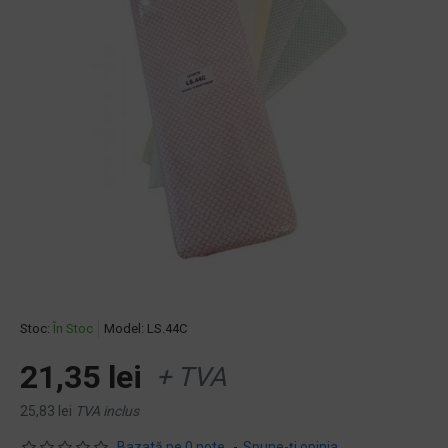
Stoc:
În Stoc
Model:
LS.44C
21,35 lei
+ TVA
25,83 lei
TVA inclus
Bazată pe 0 note.
-
Spune-ţi opinia