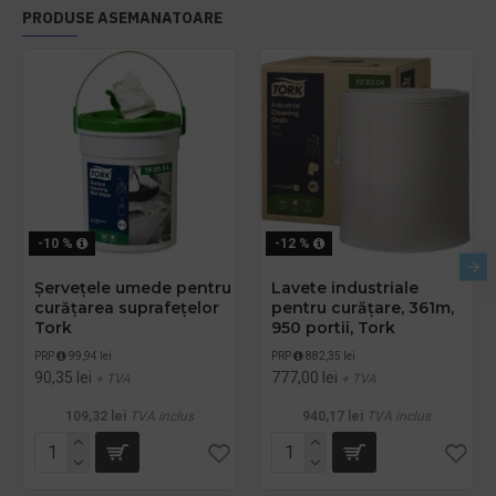
PRODUSE ASEMANATOARE
-10 %
-12 %
Șervețele umede pentru
Lavete industriale
curățarea suprafețelor
pentru curățare, 361m,
Tork
950 portii, Tork
PRP
99,94 lei
PRP
882,35 lei
90,35 lei
777,00 lei
+ TVA
+ TVA
109,32 lei
TVA inclus
940,17 lei
TVA inclus