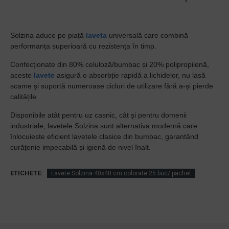
Solzina aduce pe piață
laveta
universală care combină
performanța superioară cu rezistența în timp.
Confecționate din 80% celuloză/bumbac și 20% polipropilenă,
aceste
lavete
asigură o absorbție rapidă a lichidelor, nu lasă
scame și suportă numeroase cicluri de utilizare fără a-și pierde
calitățile.
Disponibile atât pentru uz casnic, cât și pentru domenii
industriale, lavetele Solzina sunt alternativa modernă care
înlocuiește eficient lavetele clasice din bumbac, garantând
curățenie impecabilă și igienă de nivel înalt.
ETICHETE:
Lavete Solzina 40x40 cm colorate 25 buc/ pachet