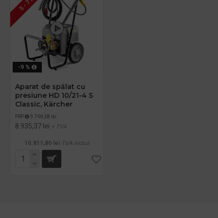
5 - 7 ZILE
-9 %
Aparat de spălat cu
presiune HD 10/21-4 S
Classic, Kärcher
PRP
9.769,58 lei
8.935,37 lei
+ TVA
10.811,80 lei
TVA inclus