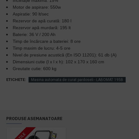
Înclinație maximă: 15%
Motor de aspirare: 550w
Aspiratie: 90 lt/sec
Rezervor de apă curată: 180 l
Rezervor apă murdară: 195 lt
Baterie: 36 V / 200 Ah
Timp de încărcare a bateriei: 8 ore
Timp maxim de lucru: 4-5 ore
Nivel de presiune acustică (En ISO 11201): 61 db (A)
Dimensiuni cutie (l x l x h): 102 x 170 x 160 cm
Greutate cutie: 600 kg
ETICHETE:
Masina automata de curat pardoseli - LABOMAT 195B
PRODUSE ASEMANATOARE