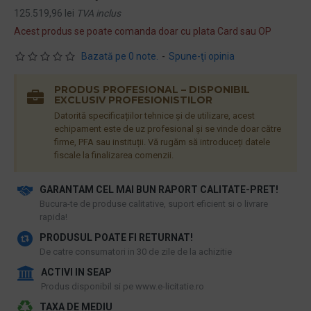
125.519,96 lei
TVA inclus
Acest produs se poate comanda doar cu plata Card sau OP
Bazată pe 0 note.
-
Spune-ţi opinia
PRODUS PROFESIONAL – DISPONIBIL
EXCLUSIV PROFESIONISTILOR
Datorită specificațiilor tehnice și de utilizare, acest
echipament este de uz profesional și se vinde doar către
firme, PFA sau instituții. Vă rugăm să introduceți datele
fiscale la finalizarea comenzii.
GARANTAM CEL MAI BUN RAPORT CALITATE-PRET!
​Bucura-te de produse calitative, suport eficient si o livrare
rapida!
PRODUSUL POATE FI RETURNAT!
De catre consumatori in 30 de zile de la achizitie
ACTIVI IN SEAP
Produs disponibil si pe www.e-licitatie.ro
TAXA DE MEDIU