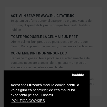
ACTIVI IN SEAP PE WWW.E-LICITATIE.RO
Te ajutam cu oferte personalizate pentru o gama variata de
produse, disponibile la preturi competitive pentru Institutii
Publice.
TOATE PRODUSELE LA CEL MAI BUN PRET
Oferim cel mai bun pret de pe piata, pentru orice produs
Sanito. Daca gasesti unul mai mic, promitem sa il echivalam.
CURATENIE DINTR-UN SINGUR LOC
Pe cleane.ro gasesti toate produsele si echipamentele de
curatenie necesare afacerii tale. Iti garantam un plus de
eficienta si costuri reduse semnificativ.
RETUR IN 30 DE ZILE
Inchide
Iti oferim produse de cea mai inalta calitate, dar daca doresti
inlocuirea sau returnarea lor, noi asiguram returul in 30 de zile
Acest site utilizează module cookie pentru a
de la achizitie catre consumatori.
vă asigura că beneficiați de cea mai bună
experiență pe site-ul nostru
POLITICA COOKIES