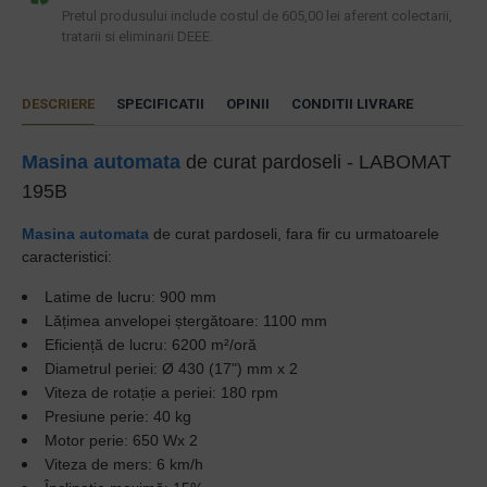
Pretul produsului include costul de 605,00 lei aferent colectarii,
tratarii si eliminarii DEEE.
DESCRIERE
SPECIFICATII
OPINII
CONDITII LIVRARE
Masina automata
de curat pardoseli - LABOMAT
195B
Masina automata
de curat pardoseli, fara fir cu urmatoarele
caracteristici:
Latime de lucru: 900 mm
Lățimea anvelopei ștergătoare: 1100 mm
Eficiență de lucru: 6200 m²/oră
Diametrul periei: Ø 430 (17") mm x 2
Viteza de rotație a periei: 180 rpm
Presiune perie: 40 kg
Motor perie: 650 Wx 2
Viteza de mers: 6 km/h