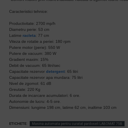
Caracteristici tehnice:
Productivitate: 2700 mp/h
Diametru perie: 53 cm
Latime
racleta
: 77 cm
Viteza de rotatie a periei: 180 rpm
Putere motor (perie): 550 W
Putere de vacuum: 380 W
Gradient maxim: 15%
Debit de vacuum: 65 litri/sec
Capacitate rezervor
detergent
: 65 litri
Capacitate rezervor apa murdara: 75 litri
Nivel de zgomot: 61 dB
Greutate: 220 Kg
Durata de incarcare acumulatori: 6 ore.
Autonomie de lucru: 4-5 ore.
Dimensiuni: lungime 198 cm, latime 62 cm, inaltime 103 cm
ETICHETE:
Masina automata pentru curatat pardoseli LABOMAT 75B