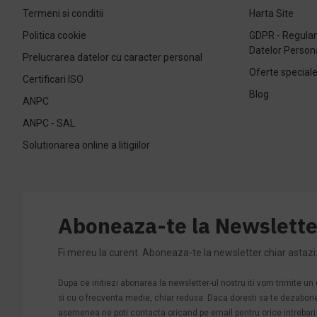
Termeni si conditii
Harta Site
Politica cookie
GDPR - Regulam
Datelor Person
Prelucrarea datelor cu caracter personal
Oferte special
Certificari ISO
Blog
ANPC
ANPC - SAL
Solutionarea online a litigiilor
Aboneaza-te la Newslette
Fi mereu la curent. Aboneaza-te la newsletter chiar astazi
Dupa ce initiezi abonarea la newsletter-ul nostru iti vom trimite u
si cu o frecventa medie, chiar redusa. Daca doresti sa te dezabonezi 
asemenea ne poti contacta oricand pe email pentru orice intrebari s