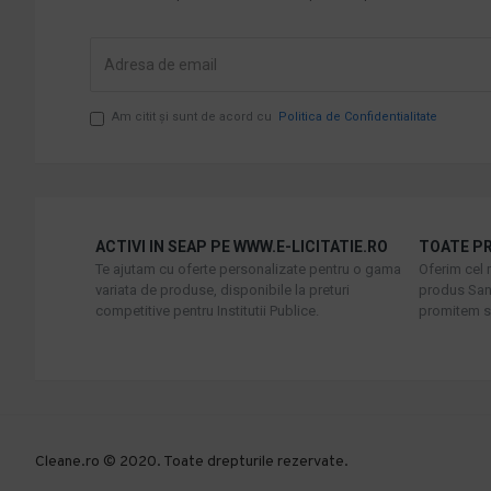
Am citit şi sunt de acord cu
Politica de Confidentialitate
ACTIVI IN SEAP PE WWW.E-LICITATIE.RO
TOATE PR
Te ajutam cu oferte personalizate pentru o gama
Oferim cel 
variata de produse, disponibile la preturi
produs Sani
competitive pentru Institutii Publice.
promitem sa
Cleane.ro © 2020. Toate drepturile rezervate.