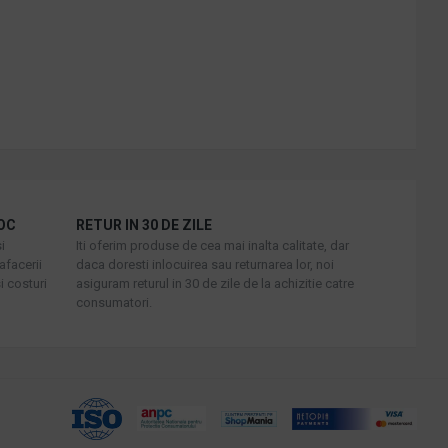
OC
RETUR IN 30 DE ZILE
i
Iti oferim produse de cea mai inalta calitate, dar
afacerii
daca doresti inlocuirea sau returnarea lor, noi
i costuri
asiguram returul in 30 de zile de la achizitie catre
consumatori.