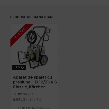
PRODUSE ASEMANATOARE
5 - 7 ZILE
-9 %
Aparat de spălat cu
presiune HD 10/21-4 S
Classic, Kärcher
PRP
9.769,58 lei
8.935,37 lei
+ TVA
10.811,80 lei
TVA inclus