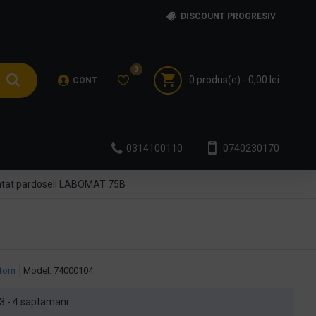
DISCOUNT PROGRESIV
0
0 produs(e) - 0,00 lei
CONT
0314100110
0740230170
atat pardoseli LABOMAT 75B
tom
Model:
74000104
n 3 - 4 saptamani.