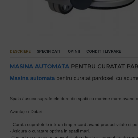
DESCRIERE
SPECIFICATII
OPINII
CONDITII LIVRARE
MASINA AUTOMATA
PENTRU CURATAT PAR
Masina automata
pentru curatat pardoseli cu acumu
Spala / usuca suprafetele dure din spatii cu marime mare avand o p
Avantaje / Dotari:
- Curata suprafetele intr-un timp record avand productivitate si pe
- Asigura o curatare optima in spatii mari.
-Confort maxim prin manevrabilitate ridicata si zgomot foarte redus 