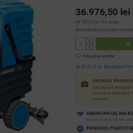
36.976,50 lei
44.741,57 lei
TVA inclus
Acest produs se poate comand
Adaugă la favorite
Bazată pe 0 no
PRODUS PROFESIO
Datorită specificațiilor
vinde doar către firme, P
comenzii.
GARANTAM CEL MAI BU
​Bucura-te de produse calitat
PRODUSUL POATE FI R