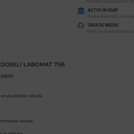
De catre consumatori in 30 d
ACTIVI IN SEAP
Produs disponibil si pe www
TAXA DE MEDIU
Pretul produsului include cos
DOSELI LABOMAT 75B
latori
roductivitate ridicata.
rformanta ridicate.
in utilizare.