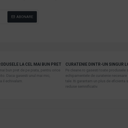
ABONARE
ODUSELE LA CEL MAI BUN PRET
CURATENIE DINTR-UN SINGUR L
mai bun pret de pe piata, pentru orice
Pe cleane.ro gasesti toate produsele s
to. Daca gasesti unul mai mic,
echipamentele de curatenie necesare 
 il echivalam.
tale. Iti garantam un plus de eficienta s
reduse semnificativ.