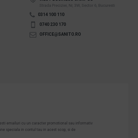
Strada Preciziei, Nr, 3W, Sector 6, Bucuresti
0314 100 110
0740 230 170
OFFICE@SANITO.RO
mesti emailuri cu un caracter promotional sau informativ
une speciala in contul tau in acest scop, si de