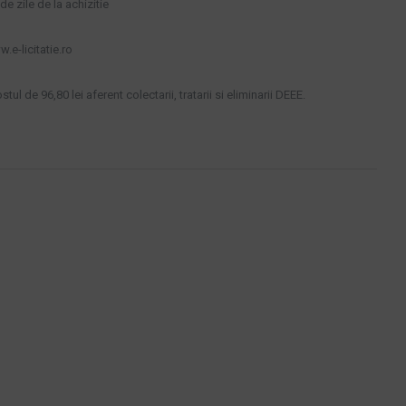
e zile de la achizitie
.e-licitatie.ro
tul de 96,80 lei aferent colectarii, tratarii si eliminarii DEEE.