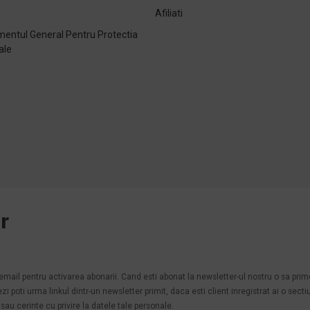
Afiliati
entul General Pentru Protectia
ale
e
r
.
n email pentru activarea abonarii. Cand esti abonat la newsletter-ul nostru o sa pri
poti urma linkul dintr-un newsletter primit, daca esti client inregistrat ai o secti
au cerinte cu privire la datele tale personale.