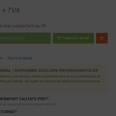
+ TVA
a doar cu plata Card sau OP
ADAUGĂ ÎN COŞ
CUMPARA ACUM
te.
-
Spune-ţi opinia
NAL – DISPONIBIL EXCLUSIV PROFESIONISTILOR
 tehnice și de utilizare, acest echipament este de uz profesional și se
FA sau instituții. Vă rugăm să introduceți datele fiscale la finalizarea
N RAPORT CALITATE-PRET!
ive, suport eficient si o livrare rapida!
ETURNAT!