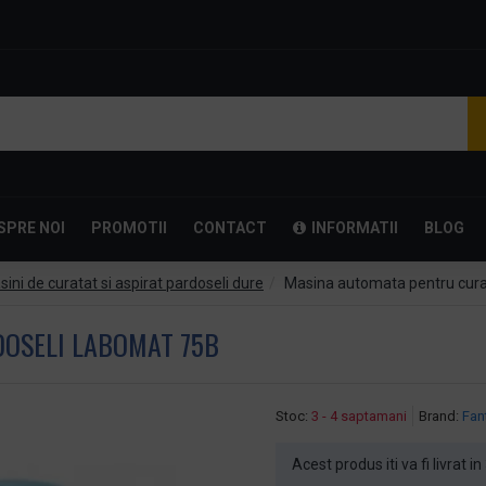
SPRE NOI
PROMOTII
CONTACT
INFORMATII
BLOG
ini de curatat si aspirat pardoseli dure
Masina automata pentru cur
OSELI LABOMAT 75B
Stoc:
3 - 4 saptamani
Brand:
Fan
Acest produs iti va fi livrat i