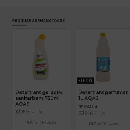
PRODUSE ASEMANATOARE
-18 %
Detartrant gel activ
Detartrant parfumat
sanitarizant 750ml
1L AQAS
AQAS
PRP
8,96 lei
8,98 lei
+ TVA
7,33 lei
+ TVA
10,87 lei
TVA inclus
8,87 lei
TVA inclus