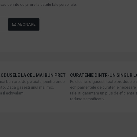
au cerinte cu privire la datele tale personale.
ABONARE
ODUSELE LA CEL MAI BUN PRET
CURATENIE DINTR-UN SINGUR L
mai bun pret de pe piata, pentru orice
Pe cleane.ro gasesti toate produsele s
to. Daca gasesti unul mai mic,
echipamentele de curatenie necesare 
 il echivalam.
tale. Iti garantam un plus de eficienta s
reduse semnificativ.