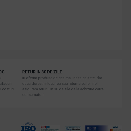
OC
RETUR IN 30 DE ZILE
i
Iti oferim produse de cea mai inalta calitate, dar
afacerii
daca doresti inlocuirea sau returnarea lor, noi
i costuri
asiguram returul in 30 de zile de la achizitie catre
consumatori.