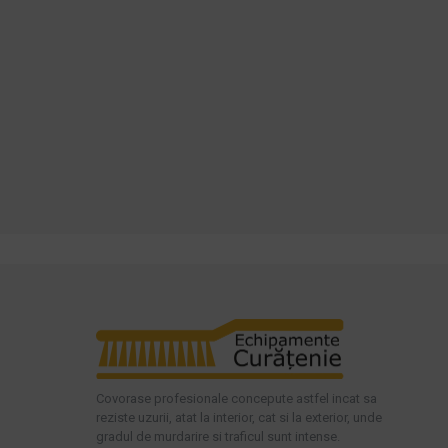
ADAUGĂ ÎN COŞ
ADAUGĂ ÎN COŞ
Cumpara acum
Cumpara acum
Intreaba despre produs
Intreaba despre produs
Covorase profesionale concepute astfel incat sa
reziste uzurii, atat la interior, cat si la exterior, unde
gradul de murdarire si traficul sunt intense.