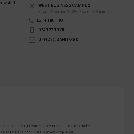
newsletter
WEST BUSINESS CAMPUS
Strada Preciziei, Nr, 3W, Sector 6, Bucuresti
0314 100 110
0740 230 170
OFFICE@SANITO.RO
mesti emailuri cu un caracter promotional sau informativ
une speciala in contul tau in acest scop, si de