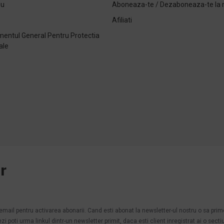
ou
Aboneaza-te / Dezaboneaza-te la 
Afiliati
entul General Pentru Protectia
ale
e
r
.
n email pentru activarea abonarii. Cand esti abonat la newsletter-ul nostru o sa pri
poti urma linkul dintr-un newsletter primit, daca esti client inregistrat ai o secti