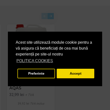
Acest site utilizează module cookie pentru a
vă asigura că beneficiați de cea mai bună
experiență pe site-ul nostru
POLITICA COOKIES
-26 %
Preferinte
Accept
JAVEL - igienizant gel
Detergent
pe baza de clor 5 L
dezinfectant si
AQAS
detartrant, Konga
Hard, 5L -Aviz biocid
32,99 lei
+ TVA
PRP
72,24 lei
39,92 lei
TVA inclus
53,51 lei
+ TVA