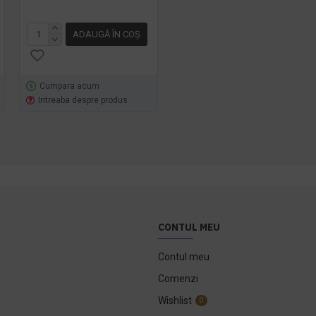
64,75 lei
TVA inclus
ADAUGĂ ÎN COŞ
ADAUGĂ ÎN COŞ
Cumpara acum
Cumpara acum
Intreaba despre produs
Intreaba despre produs
CONTUL MEU
Contul meu
Comenzi
Wishlist
0