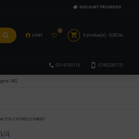
DISCOUNT PROGRESIV
0
0 produs(e) - 0,00 lei
CONT
0314100110
0740230170
rgere 1KG
l:
ETS-2107907/2108007
VA