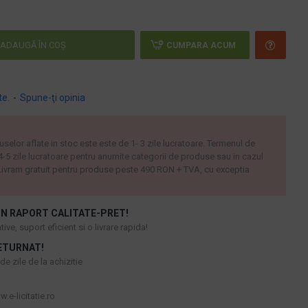
ADAUGĂ ÎN COŞ
CUMPARA ACUM
te.
-
Spune-ţi opinia
uselor aflate in stoc este este de 1- 3 zile lucratoare. Termenul de
 4-5 zile lucratoare pentru anumite categorii de produse sau in cazul
ivram gratuit pentru produse peste 490 RON + TVA, cu exceptia
N RAPORT CALITATE-PRET!
ive, suport eficient si o livrare rapida!
ETURNAT!
e zile de la achizitie
.e-licitatie.ro