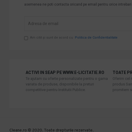
asemenea ne poti contacta oricand pe email pentru orice intrebari s
Am citit şi sunt de acord cu
Politica de Confidentialitate
ACTIVI IN SEAP PE WWW.E-LICITATIE.RO
TOATE PR
Te ajutam cu oferte personalizate pentru o gama
Oferim cel 
variata de produse, disponibile la preturi
produs Sani
competitive pentru Institutii Publice.
promitem sa
Cleane.ro © 2020. Toate drepturile rezervate.