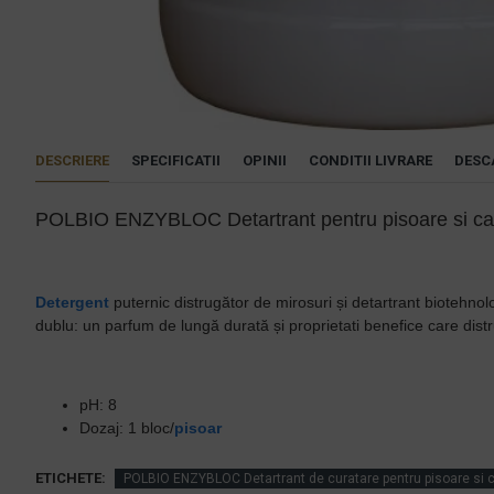
DESCRIERE
SPECIFICATII
OPINII
CONDITII LIVRARE
DESC
POLBIO ENZYBLOC Detartrant pentru pisoare si ca
Detergent
puternic distrugător de mirosuri și detartrant biotehno
dublu: un parfum de lungă durată și proprietati benefice care dist
pH: 8
Dozaj: 1 bloc/
pisoar
ETICHETE:
POLBIO ENZYBLOC Detartrant de curatare pentru pisoare si 