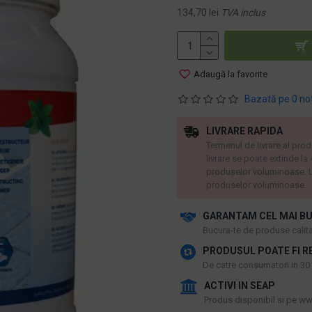
134,70 lei
TVA inclus
Adaugă la favorite
Bazată pe 0 no
LIVRARE RAPIDA
Termenul de livrare al prod
livrare se poate extinde la
produselor voluminoase. L
produselor voluminoase.
GARANTAM CEL MAI BU
​Bucura-te de produse calitat
PRODUSUL POATE FI R
De catre consumatori in 30 d
ACTIVI IN SEAP
Produs disponibil si pe www