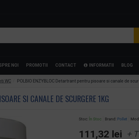
SPRE NOI
PROMOTII
CONTACT
INFORMATII
BLOG
nti WC
POLBIO ENZYBLOC Detartrant pentru pisoare si canale de scu
SOARE SI CANALE DE SCURGERE 1KG
Stoc:
În Stoc
Brand:
Pollet
Mode
111,32 lei
+ T