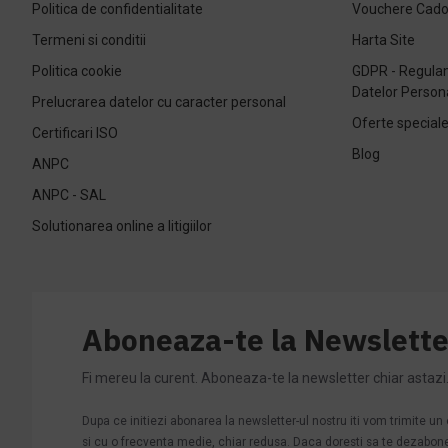
Politica de confidentialitate
Vouchere Cad
Termeni si conditii
Harta Site
Politica cookie
GDPR - Regulam
Datelor Person
Prelucrarea datelor cu caracter personal
Oferte special
Certificari ISO
Blog
ANPC
ANPC - SAL
Solutionarea online a litigiilor
Aboneaza-te la Newslette
Fi mereu la curent. Aboneaza-te la newsletter chiar astazi
Dupa ce initiezi abonarea la newsletter-ul nostru iti vom trimite u
si cu o frecventa medie, chiar redusa. Daca doresti sa te dezabonezi 