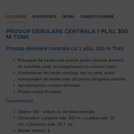
DESCRIERE
SPECIFICATII
OPINII
CONDITII LIVRARE
PROSOP DERULARE CENTRALA
1 PLIU, 300
M
TORK
Prosop derulare centrala
cu 1 pliu, 300 m
Tork
Prosopul de hartie
e
ste potrivit pentru diverse domenii
de activitate unde se inregistreaza un consum mare.
Confectionat din hartie reciclata, intr-un strat, acest
consumabil de hartie
este util pentru stergerea mainilor.
Aprobat pentru contact alimentar.
Produs avizat Ecolabel.
Caracteristici:
Sistem:
M2 - sistem cu derulare centrala
Dimensiuni:
Lungime rola: 300 m. x Latime rola: 20
cm. x Diametru rola: 18,7 cm.
Numar straturi:
1