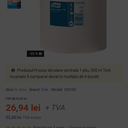
-22 %
Produsul Prosop derulare centrala 1 pliu, 300 m Tork
nu poate fi cumparat decat in multiplu de 6 bucati
Stoc:
În Stoc
Brand:
Tork
Model:
120155
PRP
34,65 lei
26,94 lei
+ TVA
32,60 lei
TVA inclus
Bazată pe 3 note.
-
Spune-ţi opinia