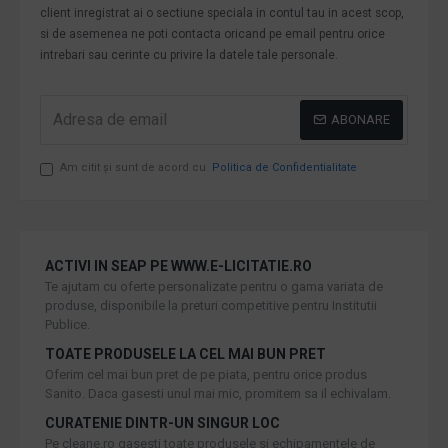
client inregistrat ai o sectiune speciala in contul tau in acest scop,
si de asemenea ne poti contacta oricand pe email pentru orice
intrebari sau cerinte cu privire la datele tale personale.
ABONARE
Am citit şi sunt de acord cu
Politica de Confidentialitate
ACTIVI IN SEAP PE WWW.E-LICITATIE.RO
Te ajutam cu oferte personalizate pentru o gama variata de
produse, disponibile la preturi competitive pentru Institutii
Publice.
TOATE PRODUSELE LA CEL MAI BUN PRET
Oferim cel mai bun pret de pe piata, pentru orice produs
Sanito. Daca gasesti unul mai mic, promitem sa il echivalam.
CURATENIE DINTR-UN SINGUR LOC
Pe cleane.ro gasesti toate produsele si echipamentele de