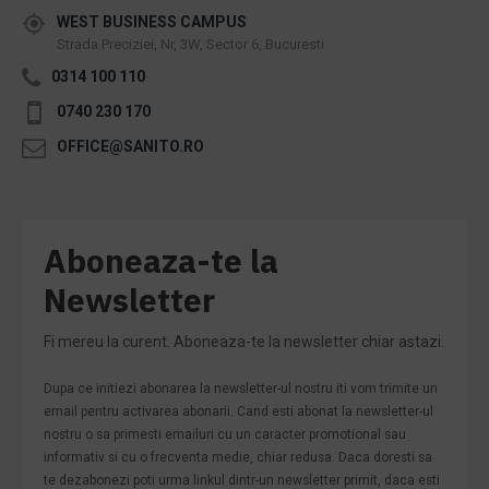
WEST BUSINESS CAMPUS
Strada Preciziei, Nr, 3W, Sector 6, Bucuresti
0314 100 110
0740 230 170
OFFICE@SANITO.RO
Aboneaza-te la
Newsletter
Fi mereu la curent. Aboneaza-te la newsletter chiar astazi.
Dupa ce initiezi abonarea la newsletter-ul nostru iti vom trimite un
email pentru activarea abonarii. Cand esti abonat la newsletter-ul
nostru o sa primesti emailuri cu un caracter promotional sau
informativ si cu o frecventa medie, chiar redusa. Daca doresti sa
te dezabonezi poti urma linkul dintr-un newsletter primit, daca esti