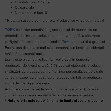
Greutate rola:
1,470 kg.
Culoare:
alb
Numar role in bax:
6
* Pretul afisat este pentru o rola.
Produsul se vinde doar la bax!
TORK
este lider mondial în igiena la locul de muncă, cu un
portofoliu extins de produse moderne care ajută la păstrarea
curățeniei, în cele mai bune condiții.
Tork
este marcă a grupului
Essity, una dintre cele mai etice companii din lume, considerată
etalon în sustenabilitate.
Essity este o companie lider la nivel global în domeniul
produselor de igienă și a sănătății dedicat elaborării, producerii
și vânzării de produse pentru îngrijirea personală, șervețele de
consum, dispensere, dozatoare, produse din hârtie, produse și
soluții de igienă profesionale.
Acțiunile companiei au la bază un model sustenabil, care se
concentrează pe a crea valoare pentru oameni și natură.
* Nota: oferta este valabilă numai în limita stocului disponibil.