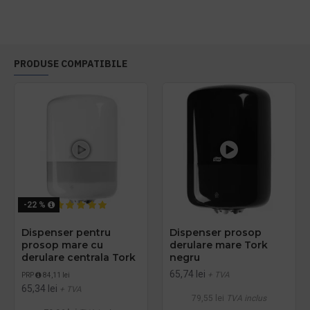
PRODUSE COMPATIBILE
-22 %
Dispenser pentru
Dispenser prosop
prosop mare cu
derulare mare Tork
derulare centrala Tork
negru
65,74 lei
+ TVA
PRP
84,11 lei
65,34 lei
+ TVA
79,55 lei
TVA inclus