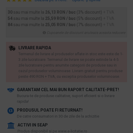
30
sau mai multe la
26,13 RON / buc
(3% discount)
+ TVA
54
sau mai multe la
25,59 RON / buc
(5% discount)
+ TVA
84
sau mai multe la
25,05 RON / buc
(7% discount)
+ TVA
Cupoanele de discount anuleaza aceasta reducere
LIVRARE RAPIDA
Termenul de livrare al produselor aflate in stoc este este de 1-
3 zile lucratoare. Termenul de livrare se poate extinde la 4-5
zile lucratoare pentru anumite categorii de produse sau in
cazul produselor voluminoase. Livram gratuit pentru produse
peste 490 RON + TVA, cu exceptia produselor voluminoase.
GARANTAM CEL MAI BUN RAPORT CALITATE-PRET!
​Bucura-te de produse calitative, suport eficient si o livrare
rapida!
PRODUSUL POATE FI RETURNAT!
De catre consumatori in 30 de zile de la achizitie
ACTIVI IN SEAP
Produs disponibil si pe www.e-licitatie.ro