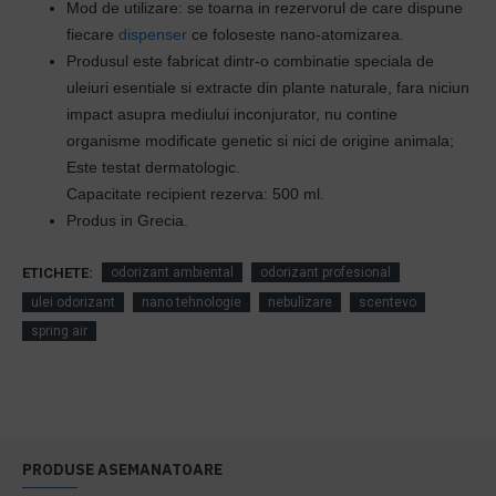
Mod de utilizare: se toarna in rezervorul de care dispune
fiecare
dispenser
ce foloseste nano-atomizarea.
Produsul este
fabricat dintr-o combinatie speciala de
uleiuri esentiale
si extracte din plante naturale, fara niciun
impact asupra mediului inconjurator, n
u contine
organisme modificate genetic si nici de origine animala;
Este testat dermatologic.
Capacitate recipient rezerva: 500 ml.
Produs in Grecia.
ETICHETE:
odorizant ambiental
odorizant profesional
ulei odorizant
nano tehnologie
nebulizare
scentevo
spring air
PRODUSE ASEMANATOARE