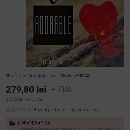
Stoc:
În Stoc
Brand:
Spring air
Model:
SANSA26
279,80 lei
+ TVA
338,56 lei
TVA inclus
Bazată pe 0 note.
-
Spune-ţi opinia
LIVRARE RAPIDA
Termenul de livrare al produselor aflate in stoc este este de 1-