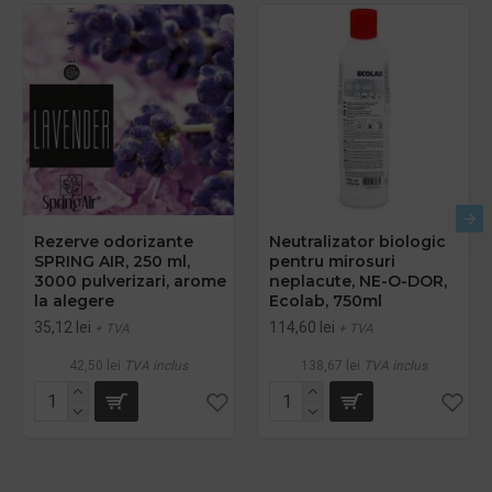
Rezerve odorizante
Neutralizator biologic
SPRING AIR, 250 ml,
pentru mirosuri
3000 pulverizari, arome
neplacute, NE-O-DOR,
la alegere
Ecolab, 750ml
35,12 lei
114,60 lei
+ TVA
+ TVA
42,50 lei
TVA inclus
138,67 lei
TVA inclus