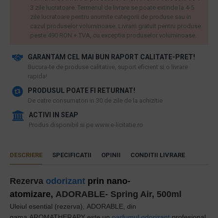
3 zile lucratoare. Termenul de livrare se poate extinde la 4-5
zile lucratoare pentru anumite categorii de produse sau in
cazul produselor voluminoase. Livram gratuit pentru produse
peste 490 RON + TVA, cu exceptia produselor voluminoase.
GARANTAM CEL MAI BUN RAPORT CALITATE-PRET!
​Bucura-te de produse calitative, suport eficient si o livrare
rapida!
PRODUSUL POATE FI RETURNAT!
De catre consumatori in 30 de zile de la achizitie
ACTIVI IN SEAP
Produs disponibil si pe www.e-licitatie.ro
DESCRIERE
SPECIFICATII
OPINII
CONDITII LIVRARE
Rezerva
odorizant
prin nano-
atomizare,
ADORABLE
- Spring Air, 500ml
Uleiul esential (rezerva),
ADORABLE
,
din
gama
AROMATHERAPY
este un
p
arfumul odorizant
profesional,