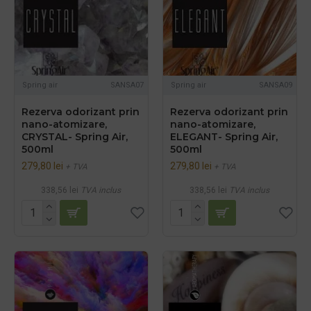
Spring air
SANSA07
Spring air
SANSA09
Rezerva odorizant prin
Rezerva odorizant prin
nano-atomizare,
nano-atomizare,
CRYSTAL- Spring Air,
ELEGANT- Spring Air,
500ml
500ml
279,80 lei
279,80 lei
+ TVA
+ TVA
338,56 lei
TVA inclus
338,56 lei
TVA inclus