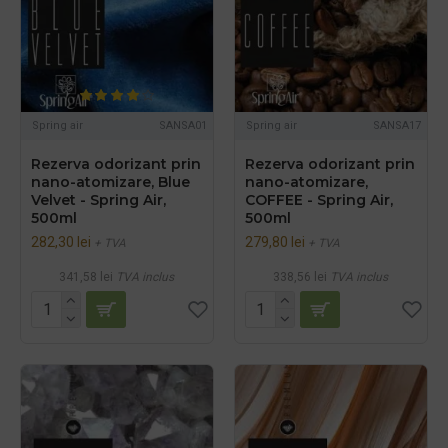
Spring air
SANSA01
Spring air
SANSA17
Rezerva odorizant prin
Rezerva odorizant prin
nano-atomizare, Blue
nano-atomizare,
Velvet - Spring Air,
COFFEE - Spring Air,
500ml
500ml
282,30 lei
279,80 lei
+ TVA
+ TVA
341,58 lei
TVA inclus
338,56 lei
TVA inclus