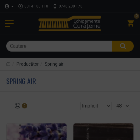
0314 100 110
0740 230 170
0
Producător
Spring air
SPRING AIR
0