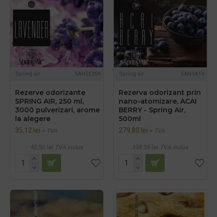
Spring air
SANSE269
Spring air
SANSA14
Rezerve odorizante
Rezerva odorizant prin
SPRING AIR, 250 ml,
nano-atomizare, ACAI
3000 pulverizari, arome
BERRY - Spring Air,
la alegere
500ml
35,12 lei
279,80 lei
+ TVA
+ TVA
42,50 lei
TVA inclus
338,56 lei
TVA inclus