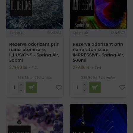
Spring air
SANSA11
Spring air
SANSA27
Rezerva odorizant prin
Rezerva odorizant prin
nano-atomizare,
nano-atomizare,
ILLUSIONS - Spring Air,
IMPRESSIVE- Spring Air,
500ml
500ml
279,80 lei
279,80 lei
+ TVA
+ TVA
338,56 lei
TVA inclus
338,56 lei
TVA inclus