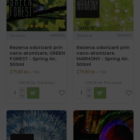
Spring air
SANSA23
Spring air
SANSA20
Rezerva odorizant prin
Rezerva odorizant prin
nano-atomizare, GREEN
nano-atomizare,
FOREST - Spring Air,
HARMONY - Spring Air,
500ml
500ml
279,80 lei
279,80 lei
+ TVA
+ TVA
338,56 lei
TVA inclus
338,56 lei
TVA inclus