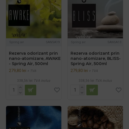
Spring air
SANSA19
Spring air
SANSA13
Rezerva odorizant prin
Rezerva odorizant prin
nano-atomizare, AWAKE
nano-atomizare, BLISS-
- Spring Air, 500ml
Spring Air, 500ml
279,80 lei
279,80 lei
+ TVA
+ TVA
338,56 lei
TVA inclus
338,56 lei
TVA inclus