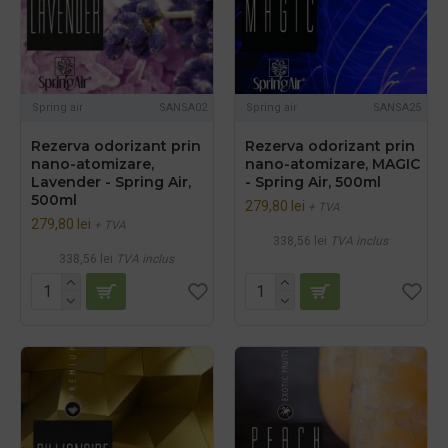
Spring air
SANSA02
Spring air
SANSA25
Rezerva odorizant prin
Rezerva odorizant prin
nano-atomizare,
nano-atomizare, MAGIC
Lavender - Spring Air,
- Spring Air, 500ml
500ml
279,80 lei
+ TVA
279,80 lei
+ TVA
338,56 lei
TVA inclus
338,56 lei
TVA inclus