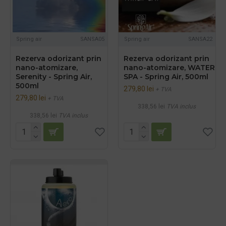
Spring air
SANSA05
Spring air
SANSA22
Rezerva odorizant prin
Rezerva odorizant prin
nano-atomizare,
nano-atomizare, WATER
Serenity - Spring Air,
SPA - Spring Air, 500ml
500ml
279,80 lei
+ TVA
279,80 lei
+ TVA
338,56 lei
TVA inclus
338,56 lei
TVA inclus