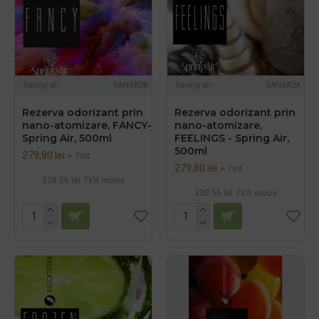
Spring air
SANSA08
Spring air
SANSA24
Rezerva odorizant prin
Rezerva odorizant prin
nano-atomizare, FANCY-
nano-atomizare,
Spring Air, 500ml
FEELINGS - Spring Air,
500ml
279,80 lei
+ TVA
279,80 lei
+ TVA
338,56 lei
TVA inclus
338,56 lei
TVA inclus