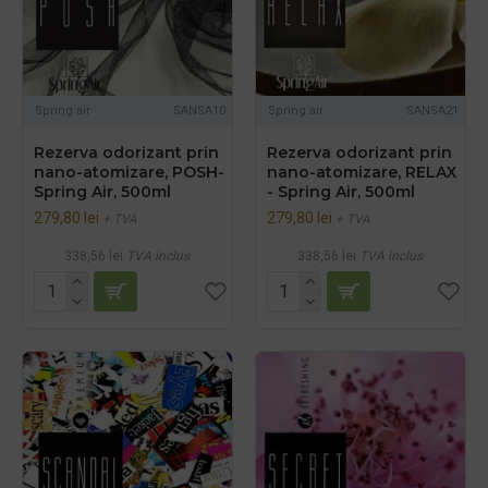
Spring air
SANSA10
Spring air
SANSA21
Rezerva odorizant prin
Rezerva odorizant prin
nano-atomizare, POSH-
nano-atomizare, RELAX
Spring Air, 500ml
- Spring Air, 500ml
279,80 lei
279,80 lei
+ TVA
+ TVA
338,56 lei
TVA inclus
338,56 lei
TVA inclus