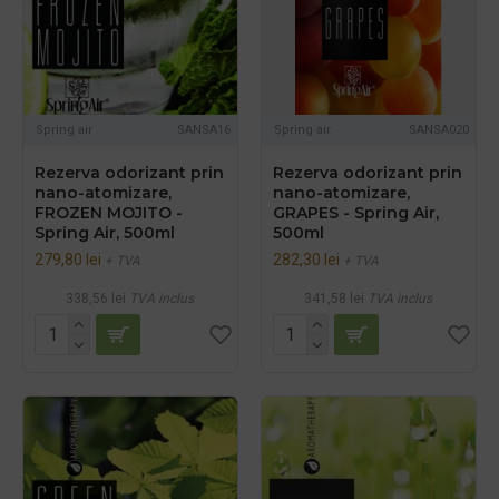
Spring air
SANSA16
Spring air
SANSA020
Rezerva odorizant prin
Rezerva odorizant prin
nano-atomizare,
nano-atomizare,
FROZEN MOJITO -
GRAPES - Spring Air,
Spring Air, 500ml
500ml
279,80 lei
282,30 lei
+ TVA
+ TVA
338,56 lei
TVA inclus
341,58 lei
TVA inclus