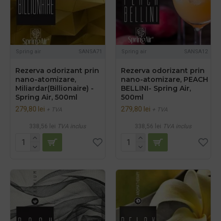
Spring air
SANSA71
Spring air
SANSA12
Rezerva odorizant prin
Rezerva odorizant prin
nano-atomizare,
nano-atomizare, PEACH
Miliardar(Billionaire) -
BELLINI- Spring Air,
Spring Air, 500ml
500ml
279,80 lei
279,80 lei
+ TVA
+ TVA
338,56 lei
TVA inclus
338,56 lei
TVA inclus