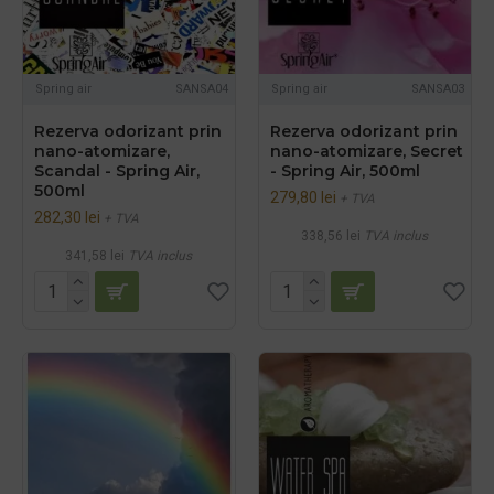
Spring air
SANSA04
Spring air
SANSA03
Rezerva odorizant prin
Rezerva odorizant prin
nano-atomizare,
nano-atomizare, Secret
Scandal - Spring Air,
- Spring Air, 500ml
500ml
279,80 lei
+ TVA
282,30 lei
+ TVA
338,56 lei
TVA inclus
341,58 lei
TVA inclus