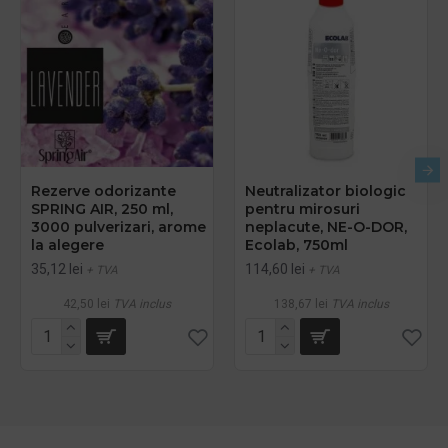
Rezerve odorizante
Neutralizator biologic
SPRING AIR, 250 ml,
pentru mirosuri
3000 pulverizari, arome
neplacute, NE-O-DOR,
la alegere
Ecolab, 750ml
35,12 lei
114,60 lei
+ TVA
+ TVA
42,50 lei
TVA inclus
138,67 lei
TVA inclus