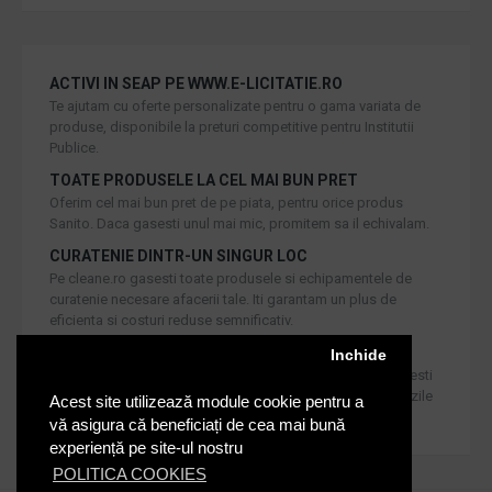
ACTIVI IN SEAP PE WWW.E-LICITATIE.RO
Te ajutam cu oferte personalizate pentru o gama variata de
produse, disponibile la preturi competitive pentru Institutii
Publice.
TOATE PRODUSELE LA CEL MAI BUN PRET
Oferim cel mai bun pret de pe piata, pentru orice produs
Sanito. Daca gasesti unul mai mic, promitem sa il echivalam.
CURATENIE DINTR-UN SINGUR LOC
Pe cleane.ro gasesti toate produsele si echipamentele de
curatenie necesare afacerii tale. Iti garantam un plus de
eficienta si costuri reduse semnificativ.
RETUR IN 30 DE ZILE
Inchide
Iti oferim produse de cea mai inalta calitate, dar daca doresti
inlocuirea sau returnarea lor, noi asiguram returul in 30 de zile
Acest site utilizează module cookie pentru a
de la achizitie catre consumatori.
vă asigura că beneficiați de cea mai bună
experiență pe site-ul nostru
POLITICA COOKIES