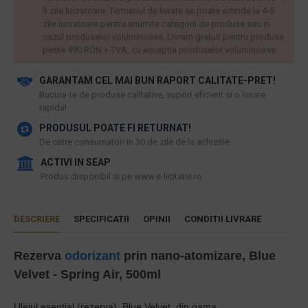
3 zile lucratoare. Termenul de livrare se poate extinde la 4-5
zile lucratoare pentru anumite categorii de produse sau in
cazul produselor voluminoase. Livram gratuit pentru produse
peste 490 RON + TVA, cu exceptia produselor voluminoase.
GARANTAM CEL MAI BUN RAPORT CALITATE-PRET!
​Bucura-te de produse calitative, suport eficient si o livrare
rapida!
PRODUSUL POATE FI RETURNAT!
De catre consumatori in 30 de zile de la achizitie
ACTIVI IN SEAP
Produs disponibil si pe www.e-licitatie.ro
DESCRIERE
SPECIFICATII
OPINII
CONDITII LIVRARE
Rezerva
odorizant
prin nano-atomizare, Blue
Velvet - Spring Air, 500ml
Uleiul esential (rezerva), Blue Velvet,
din gama