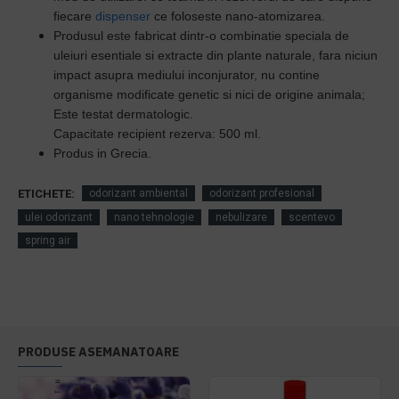
fiecare
dispenser
ce foloseste nano-atomizarea.
Produsul este
fabricat dintr-o combinatie speciala de
uleiuri esentiale
si extracte din plante naturale, fara niciun
impact asupra mediului inconjurator, n
u contine
organisme modificate genetic si nici de origine animala;
Este testat dermatologic.
Capacitate recipient rezerva: 500 ml.
Produs in Grecia.
ETICHETE:
odorizant ambiental
odorizant profesional
ulei odorizant
nano tehnologie
nebulizare
scentevo
spring air
PRODUSE ASEMANATOARE