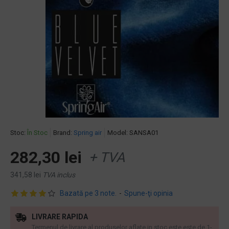
Stoc:
În Stoc
Brand:
Spring air
Model:
SANSA01
282,30 lei
+ TVA
341,58 lei
TVA inclus
Bazată pe 3 note.
-
Spune-ţi opinia
LIVRARE RAPIDA
Termenul de livrare al produselor aflate in stoc este este de 1-