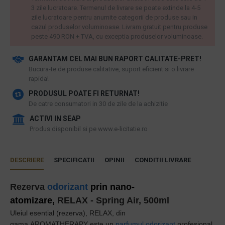
3 zile lucratoare. Termenul de livrare se poate extinde la 4-5
zile lucratoare pentru anumite categorii de produse sau in
cazul produselor voluminoase. Livram gratuit pentru produse
peste 490 RON + TVA, cu exceptia produselor voluminoase.
GARANTAM CEL MAI BUN RAPORT CALITATE-PRET!
​Bucura-te de produse calitative, suport eficient si o livrare
rapida!
PRODUSUL POATE FI RETURNAT!
De catre consumatori in 30 de zile de la achizitie
ACTIVI IN SEAP
Produs disponibil si pe www.e-licitatie.ro
DESCRIERE
SPECIFICATII
OPINII
CONDITII LIVRARE
Rezerva
odorizant
prin nano-
atomizare,
RELAX
- Spring Air, 500ml
Uleiul esential (rezerva),
RELAX
,
din
gama
AROMATHERAPY
este un
p
arfumul odorizant
profesional,