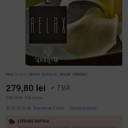
Stoc:
În Stoc
Brand:
Spring air
Model:
SANSA21
279,80 lei
+ TVA
338,56 lei
TVA inclus
Bazată pe 0 note.
-
Spune-ţi opinia
LIVRARE RAPIDA
Termenul de livrare al produselor aflate in stoc este este de 1-