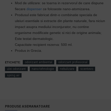
Mod de utilizare: se toarna in rezervorul de care dispune
fiecare
dispenser
ce foloseste nano-atomizarea.
Produsul este
fabricat dintr-o combinatie speciala de
uleiuri esentiale
si extracte din plante naturale, fara niciun
impact asupra mediului inconjurator, n
u contine
organisme modificate genetic si nici de origine animala;
Este testat dermatologic.
Capacitate recipient rezerva: 500 ml.
Produs in Grecia.
ETICHETE:
odorizant ambiental
odorizant profesional
ulei odorizant
nano tehnologie
nebulizare
scentevo
spring air
PRODUSE ASEMANATOARE