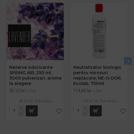
Rezerve odorizante
Neutralizator biologic
SPRING AIR, 250 ml,
pentru mirosuri
3000 pulverizari, arome
neplacute, NE-O-DOR,
la alegere
Ecolab, 750ml
35,12 lei
114,60 lei
+ TVA
+ TVA
42,50 lei
TVA inclus
138,67 lei
TVA inclus