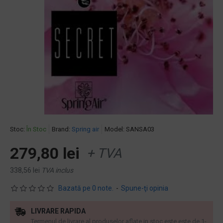
Stoc:
În Stoc
Brand:
Spring air
Model:
SANSA03
279,80 lei
+ TVA
338,56 lei
TVA inclus
Bazată pe 0 note.
-
Spune-ţi opinia
LIVRARE RAPIDA
Termenul de livrare al produselor aflate in stoc este este de 1-