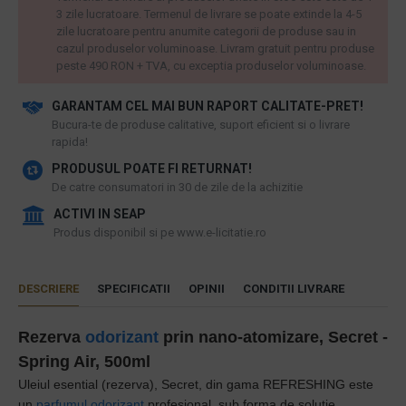
3 zile lucratoare. Termenul de livrare se poate extinde la 4-5
zile lucratoare pentru anumite categorii de produse sau in
cazul produselor voluminoase. Livram gratuit pentru produse
peste 490 RON + TVA, cu exceptia produselor voluminoase.
GARANTAM CEL MAI BUN RAPORT CALITATE-PRET!
​Bucura-te de produse calitative, suport eficient si o livrare
rapida!
PRODUSUL POATE FI RETURNAT!
De catre consumatori in 30 de zile de la achizitie
ACTIVI IN SEAP
Produs disponibil si pe www.e-licitatie.ro
DESCRIERE
SPECIFICATII
OPINII
CONDITII LIVRARE
Rezerva
odorizant
prin nano-atomizare, Secret -
Spring Air, 500ml
Uleiul esential (rezerva), Secret,
din gama
REFRESHING
este
un
p
arfumul odorizant
profesional, sub forma de solutie,