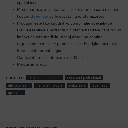
spatiul ales.
Mod de utilizare: se toarna in rezervorul de care dispune
fiecare
dispenser
ce foloseste nano-atomizarea.
Produsul este
fabricat dintr-o combinatie speciala de
uleiuri esentiale
si extracte din plante naturale, fara niciun
impact asupra mediului inconjurator, n
u contine
organisme modificate genetic si nici de origine animala;
Este testat dermatologic.
Capacitate recipient rezerva: 500 ml.
Produs in Grecia.
ETICHETE:
odorizant ambiental
odorizant profesional
ulei odorizant
nano tehnologie
nebulizare
scentevo
spring air