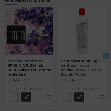
PRODUSE ASEMANATOARE
Rezerve odorizante
Neutralizator biologic
SPRING AIR, 250 ml,
pentru mirosuri
3000 pulverizari, arome
neplacute, NE-O-DOR,
la alegere
Ecolab, 750ml
35,12 lei
114,60 lei
+ TVA
+ TVA
42,50 lei
TVA inclus
138,67 lei
TVA inclus