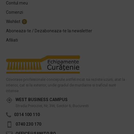
Contul meu
Comenzi
Wishlist
0
Aboneaza-te / Dezaboneaza-te la newsletter
Afiliati
Covorase profesionale concepute astfel incat sa reziste uzurii, atat la
interior, cat si la exterior, unde gradul de murdarire si traficul sunt
intense.
WEST BUSINESS CAMPUS
Strada Preciziei, Nr, 3W, Sector 6, Bucuresti
0314 100 110
0740 230 170
OFFICE@SANITO.RO