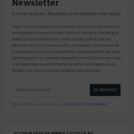
Newsletter
Fi mereu la curent. Aboneaza-te la newsletter chiar astazi.
Dupa ce initiezi abonarea la newsletter-ul nostru iti vom trimite un
email pentru activarea abonarii. Cand esti abonat la newsletter-ul
nostru o sa primesti emailuri cu un caracter promotional sau
informativ si cu o frecventa medie, chiar redusa. Daca doresti sa
te dezabonezi poti urma linkul dintr-un newsletter primit, daca esti
client inregistrat ai o sectiune speciala in contul tau in acest scop,
si de asemenea ne poti contacta oricand pe email pentru orice
intrebari sau cerinte cu privire la datele tale personale.
ABONARE
Am citit şi sunt de acord cu
Politica de Confidentialitate
ACTIVI IN SEAP PE WWW.E-LICITATIE.RO