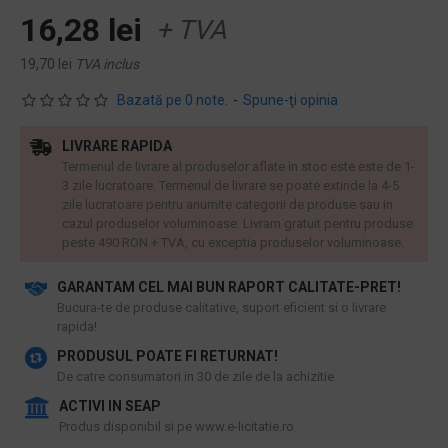
16,28 lei
+ TVA
19,70 lei
TVA inclus
Bazată pe 0 note.
-
Spune-ţi opinia
LIVRARE RAPIDA
Termenul de livrare al produselor aflate in stoc este este de 1-
3 zile lucratoare. Termenul de livrare se poate extinde la 4-5
zile lucratoare pentru anumite categorii de produse sau in
cazul produselor voluminoase. Livram gratuit pentru produse
peste 490 RON + TVA, cu exceptia produselor voluminoase.
GARANTAM CEL MAI BUN RAPORT CALITATE-PRET!
​Bucura-te de produse calitative, suport eficient si o livrare
rapida!
PRODUSUL POATE FI RETURNAT!
De catre consumatori in 30 de zile de la achizitie
ACTIVI IN SEAP
Produs disponibil si pe www.e-licitatie.ro