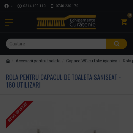
0314 100 110
0740 230 170
0
Accesorii pentru toaleta
Capace WC cu folie igienica
Rola 
ROLA PENTRU CAPACUL DE TOALETA SANISEAT -
180 UTILIZARI
STOC EPUIZAT