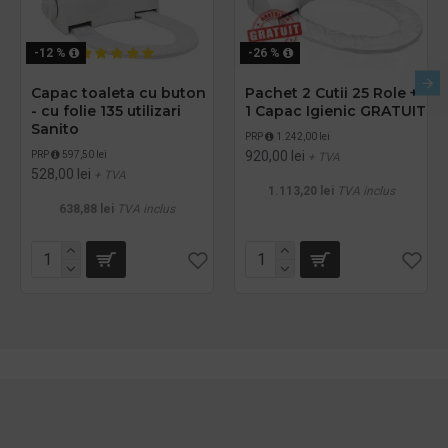
-12 %
-26 %
Capac toaleta cu buton
Pachet 2 Cutii 25 Role +
- cu folie 135 utilizari
1 Capac Igienic GRATUIT
Sanito
PRP
1.242,00 lei
920,00 lei
PRP
597,50 lei
+ TVA
528,00 lei
+ TVA
1.113,20 lei
TVA inclus
638,88 lei
TVA inclus