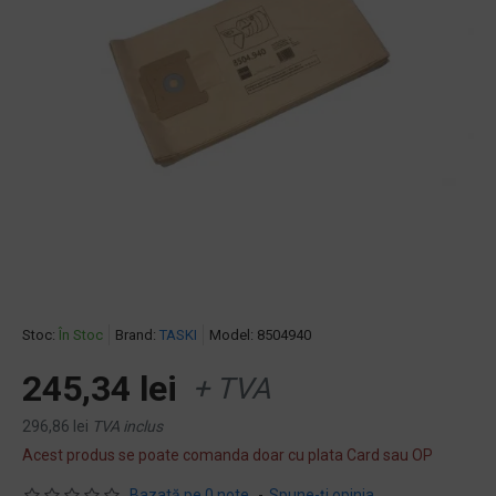
Stoc:
În Stoc
Brand:
TASKI
Model:
8504940
245,34 lei
+ TVA
296,86 lei
TVA inclus
Acest produs se poate comanda doar cu plata Card sau OP
Bazată pe 0 note.
-
Spune-ţi opinia