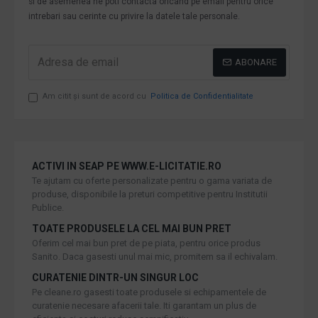
si de asemenea ne poti contacta oricand pe email pentru orice
intrebari sau cerinte cu privire la datele tale personale.
ABONARE
Am citit şi sunt de acord cu
Politica de Confidentialitate
ACTIVI IN SEAP PE WWW.E-LICITATIE.RO
Te ajutam cu oferte personalizate pentru o gama variata de
produse, disponibile la preturi competitive pentru Institutii
Publice.
TOATE PRODUSELE LA CEL MAI BUN PRET
Oferim cel mai bun pret de pe piata, pentru orice produs
Sanito. Daca gasesti unul mai mic, promitem sa il echivalam.
CURATENIE DINTR-UN SINGUR LOC
Pe cleane.ro gasesti toate produsele si echipamentele de
curatenie necesare afacerii tale. Iti garantam un plus de