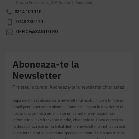
Strada Preciziei, Nr, 3W, Sector 6, Bucuresti
0314 100 110
0740 230 170
OFFICE@SANITO.RO
Aboneaza-te la
Newsletter
Fi mereu la curent. Aboneaza-te la newsletter chiar astazi.
Dupa ce initiezi abonarea la newsletter-ul nostru iti vom trimite un
email pentru activarea abonarii. Cand esti abonat la newsletter-ul
nostru o sa primesti emailuri cu un caracter promotional sau
informativ si cu o frecventa medie, chiar redusa. Daca doresti sa
te dezabonezi poti urma linkul dintr-un newsletter primit, daca esti
client inregistrat ai o sectiune speciala in contul tau in acest scop,