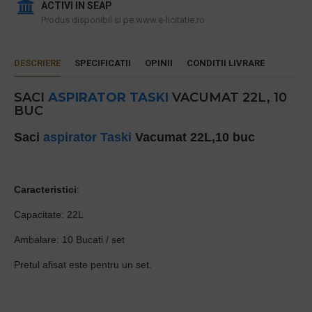
ACTIVI IN SEAP
Produs disponibil si pe www.e-licitatie.ro
DESCRIERE
SPECIFICATII
OPINII
CONDITII LIVRARE
SACI
ASPIRATOR
TASKI
VACUMAT 22L, 10
BUC
Saci
aspirator
Taski
Vacumat 22L,
10 buc
Caracteristici
:
Capacitate: 22L
Ambalare: 10 Bucati / set
Pretul afisat este pentru un set.