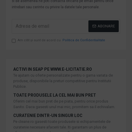
si de asemenea ne poti contacta oricand pe email pentru orice
intrebari sau cerinte cu privire la datele tale personale.
ABONARE
Am citit şi sunt de acord cu
Politica de Confidentialitate
ACTIVI IN SEAP PE WWW.E-LICITATIE.RO
Te ajutam cu oferte personalizate pentru o gama variata de
produse, disponibile la preturi competitive pentru Institutii
Publice.
TOATE PRODUSELE LA CEL MAI BUN PRET
Oferim cel mai bun pret de pe piata, pentru orice produs
Sanito. Daca gasesti unul mai mic, promitem sa il echivalam.
CURATENIE DINTR-UN SINGUR LOC
Pe cleane.ro gasesti toate produsele si echipamentele de
curatenie necesare afacerii tale. Iti garantam un plus de