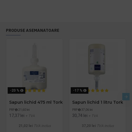
PRODUSE ASEMANATOARE
-20 %
-17 %
Sapun lichid 475 ml Tork
Sapun lichid 1 litru Tork
PRP
21,60 lei
PRP
37,06 lei
17,37 lei
30,74 lei
+ TVA
+ TVA
21,02 lei
TVA inclus
37,20 lei
TVA inclus