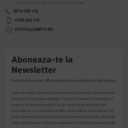
Strada Preciziei, Nr, 3W, Sector 6, Bucuresti
0314 100 110
0740 230 170
OFFICE@SANITO.RO
Aboneaza-te la
Newsletter
Fi mereu la curent. Aboneaza-te la newsletter chiar astazi.
Dupa ce initiezi abonarea la newsletter-ul nostru iti vom trimite un
email pentru activarea abonarii. Cand esti abonat la newsletter-ul
nostru o sa primesti emailuri cu un caracter promotional sau
informativ si cu o frecventa medie, chiar redusa. Daca doresti sa
te dezabonezi poti urma linkul dintr-un newsletter primit, daca esti
client inregistrat ai o sectiune speciala in contul tau in acest scop,