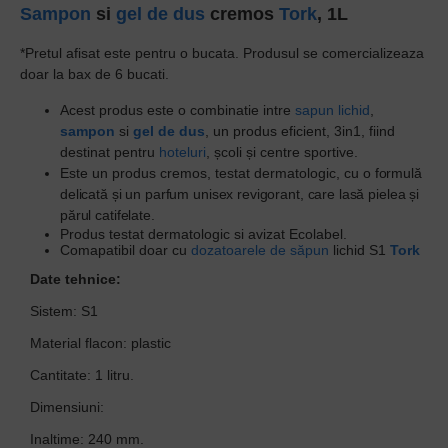
Sampon
si
gel de dus
cremos
Tork
, 1L
*Pretul afisat este pentru o bucata. Produsul se comercializeaza
doar la bax de 6 bucati.
Acest produs este o combinatie intre
sapun lichid
,
sampon
si
gel de dus
, un produs eficient, 3in1, fiind
destinat pentru
hoteluri
, școli și centre sportive.
Este un produs cremos, testat dermatologic, cu
o formulă
delicată și un parfum unisex revigorant, care lasă pielea și
părul catifelate
.
Produs testat dermatologic si avizat Ecolabel.
Comapatibil doar cu
dozatoarele de săpun
lichid S1
Tork
Date tehnice:
Sistem: S1
Material flacon: plastic
Cantitate: 1 litru.
Dimensiuni:
Inaltime: 240 mm.