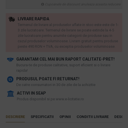
Cupoanele de discount anuleaza aceasta reducere
LIVRARE RAPIDA
Termenul de livrare al produselor aflate in stoc este este de 1-
3 zile lucratoare. Termenul de livrare se poate extinde la 4-5
zile lucratoare pentru anumite categorii de produse sau in
cazul produselor voluminoase. Livram gratuit pentru produse
peste 490 RON + TVA, cu exceptia produselor voluminoase.
GARANTAM CEL MAI BUN RAPORT CALITATE-PRET!
​Bucura-te de produse calitative, suport eficient si o livrare
rapida!
PRODUSUL POATE FI RETURNAT!
De catre consumatori in 30 de zile de la achizitie
ACTIVI IN SEAP
Produs disponibil si pe www.e-licitatie.ro
DESCRIERE
SPECIFICATII
OPINII
CONDITII LIVRARE
DESCAR