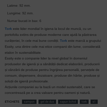
Latime: 92 mm.
Lungime: 92 mm.
Numar bucati in bax: 6
Tork
este lider mondial în igiena la locul de muncă, cu un
portofoliu extins de produse moderne care ajută la păstrarea
curățeniei, în cele mai bune condiții.
Tork
este marcă a grupului
Essity, una dintre cele mai etice companii din lume, considerată
etalon în sustenabilitate.
Essity este o companie lider la nivel global în domeniul
produselor de igienă și a sănătății dedicat elaborării, producerii
și vânzării de produse pentru îngrijirea personală, șervețele de
consum, dispensere, dozatoare, produse din hârtie, produse și
soluții de igienă profesionale.
Acțiunile companiei au la bază un model sustenabil, care se
concentrează pe a crea valoare pentru oameni și natură.
ETICHETE:
sampon
gel de dus
sapun lichid
tork
s1