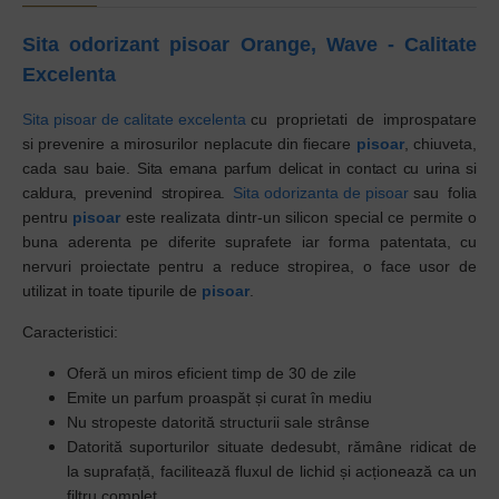
Sita odorizant pisoar Orange, Wave - Calitate
Excelenta
Sita pisoar de calitate excelenta
cu proprietati de improspatare
si prevenire a mirosurilor neplacute din fiecare
pisoar
, chiuveta,
cada sau baie.
Sita emana parfum delicat in contact cu urina si
caldura, prevenind stropirea.
Sita odorizanta de pisoar
sau folia
pentru
pisoar
este realizata dintr-un silicon special ce permite o
buna aderenta pe diferite suprafete iar forma patentata, cu
nervuri proiectate pentru a reduce stropirea, o face usor de
utilizat in toate tipurile de
pisoar
.
Caracteristici:
Oferă un miros eficient timp de 30 de zile
Emite un parfum proaspăt și curat în mediu
Nu stropeste datorită structurii sale strânse
Datorită suporturilor situate dedesubt, rămâne ridicat de
la suprafață, facilitează fluxul de lichid și acționează ca un
filtru complet