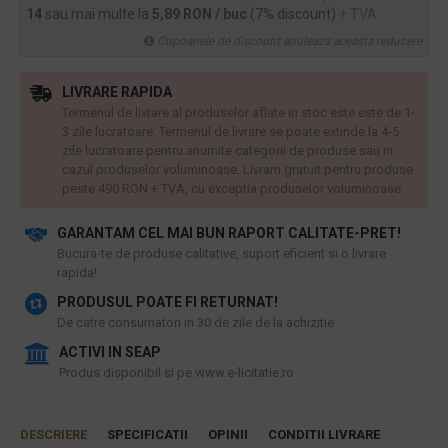
14
sau mai multe la
5,89 RON / buc
(7% discount)
+ TVA
Cupoanele de discount anuleaza aceasta reducere
LIVRARE RAPIDA
Termenul de livrare al produselor aflate in stoc este este de 1-
3 zile lucratoare. Termenul de livrare se poate extinde la 4-5
zile lucratoare pentru anumite categorii de produse sau in
cazul produselor voluminoase. Livram gratuit pentru produse
peste 490 RON + TVA, cu exceptia produselor voluminoase.
GARANTAM CEL MAI BUN RAPORT CALITATE-PRET!
​Bucura-te de produse calitative, suport eficient si o livrare
rapida!
PRODUSUL POATE FI RETURNAT!
De catre consumatori in 30 de zile de la achizitie
ACTIVI IN SEAP
Produs disponibil si pe www.e-licitatie.ro
DESCRIERE
SPECIFICATII
OPINII
CONDITII LIVRARE