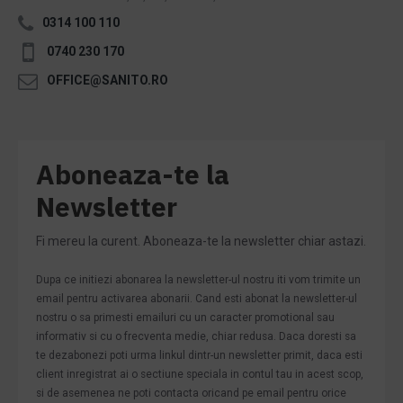
0314 100 110
0740 230 170
OFFICE@SANITO.RO
Aboneaza-te la
Newsletter
Fi mereu la curent. Aboneaza-te la newsletter chiar astazi.
Dupa ce initiezi abonarea la newsletter-ul nostru iti vom trimite un
email pentru activarea abonarii. Cand esti abonat la newsletter-ul
nostru o sa primesti emailuri cu un caracter promotional sau
informativ si cu o frecventa medie, chiar redusa. Daca doresti sa
te dezabonezi poti urma linkul dintr-un newsletter primit, daca esti
client inregistrat ai o sectiune speciala in contul tau in acest scop,
si de asemenea ne poti contacta oricand pe email pentru orice