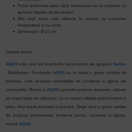
Puteți determina data când odorizantul se va schimba cu
ajutorul clapelor de pe produs.
Mai mult miros este eliberat în contact cu creșterea
temperaturii și cu urina.
Dimensiuni:
Ø 17 cm.
Despre brand:
AQAS
este unul din brandurile recunoscute ale grupului
Sanito
Distribution. Produsele
AQAS
au la baza o gama extinsa de
produse, care acopera necesitatile de curatenie si igiena ale
companiilor. Brand-ul
AQAS
cuprinde produse populare, utilzate
pe scara larga de utilizatori, cu un raport calitate-pret excelent in
piata, fiind solutii eficiente si practice. Alege dintr-o gama variata
de produse profesionale moderne pentru curatenie si igiena,
marca
AQAS
.