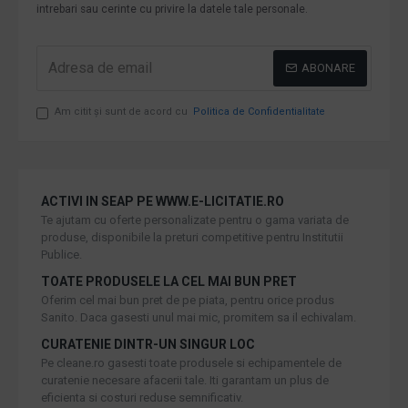
intrebari sau cerinte cu privire la datele tale personale.
ABONARE
Am citit şi sunt de acord cu
Politica de Confidentialitate
ACTIVI IN SEAP PE WWW.E-LICITATIE.RO
Te ajutam cu oferte personalizate pentru o gama variata de
produse, disponibile la preturi competitive pentru Institutii
Publice.
TOATE PRODUSELE LA CEL MAI BUN PRET
Oferim cel mai bun pret de pe piata, pentru orice produs
Sanito. Daca gasesti unul mai mic, promitem sa il echivalam.
CURATENIE DINTR-UN SINGUR LOC
Pe cleane.ro gasesti toate produsele si echipamentele de
curatenie necesare afacerii tale. Iti garantam un plus de
eficienta si costuri reduse semnificativ.