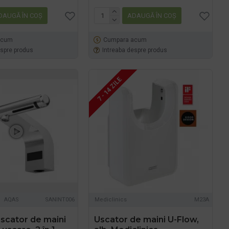
DAUGĂ ÎN COŞ
ADAUGĂ ÎN COŞ
acum
Cumpara acum
espre produs
Intreaba despre produs
7 - 14 ZILE
AQAS
SANINT006
Mediclinics
M23A
scator de maini
Uscator de maini U-Flow,