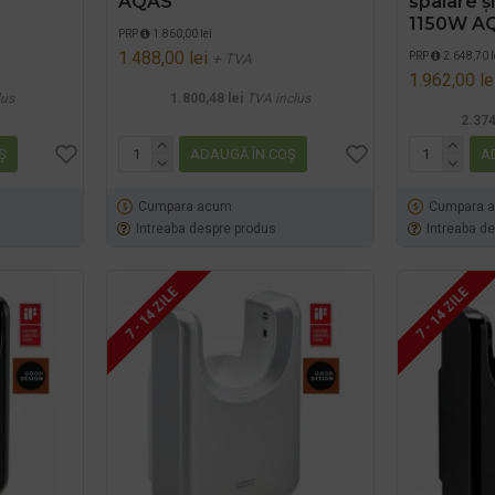
AQAS
spalare și
1150W A
PRP
1.860,00 lei
1.488,00 lei
PRP
2.648,70 l
+ TVA
1.962,00 le
lus
1.800,48 lei
TVA inclus
2.374
Ş
ADAUGĂ ÎN COŞ
A
Cumpara acum
Cumpara 
Intreaba despre produs
Intreaba d
7 - 14 ZILE
7 - 14 ZILE