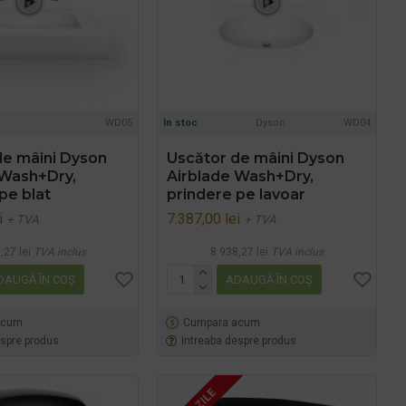
WD05
In stoc
Dyson
WD04
de mâini Dyson
Uscător de mâini Dyson
 Wash+Dry,
Airblade Wash+Dry,
pe blat
prindere pe lavoar
i
7.387,00 lei
+ TVA
+ TVA
,27 lei
TVA inclus
8.938,27 lei
TVA inclus
DAUGĂ ÎN COŞ
ADAUGĂ ÎN COŞ
acum
Cumpara acum
espre produs
Intreaba despre produs