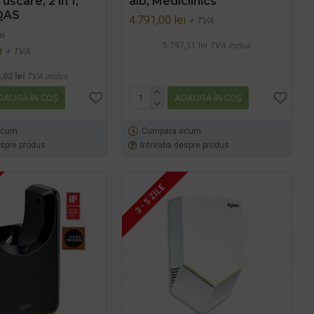
 uscare, 2 în 1,
alb, Mediclinics
QAS
4.791,00 lei
+ TVA
ei
5.797,11 lei
TVA inclus
i
+ TVA
,02 lei
TVA inclus
DAUGĂ ÎN COŞ
ADAUGĂ ÎN COŞ
acum
Cumpara acum
espre produs
Intreaba despre produs
3 - 5 ZILE