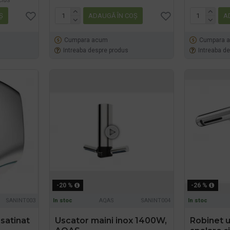
clus
Ş
ADAUGĂ ÎN COŞ
A
Cumpara acum
Cumpara 
Intreaba despre produs
Intreaba d
-20 %
-26 %
SANINT003
In stoc
AQAS
SANINT004
In stoc
 satinat
Uscator maini inox 1400W,
Robinet u