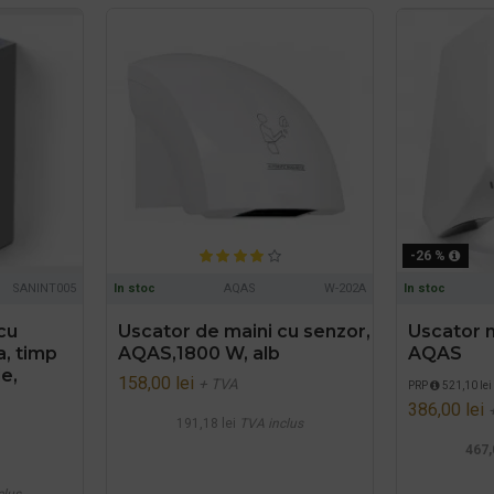
-26 %
SANINT005
In stoc
AQAS
W-202A
In stoc
cu
Uscator de maini cu senzor,
Uscator m
a, timp
AQAS,1800 W, alb
AQAS
e,
158,00 lei
+ TVA
PRP
521,10 lei
386,00 lei
191,18 lei
TVA inclus
467,