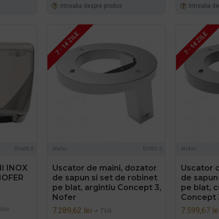
Intreaba despre produs
Intreaba d
7 - 14 ZILE
7 - 14 ZILE
01600.S
Nofer
01901.S
Nofer
I INOX
Uscator de maini, dozator
Uscator d
NOFER
de sapun si set de robinet
de sapun 
pe blat, argintiu Concept 3,
pe blat, c
Nofer
Concept 
clus
7.289,62 lei
7.599,67 le
+ TVA