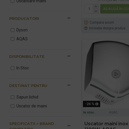
1.177,33 lei
TVA in
Uscatoare maini
ADAUGĂ ÎN CO
PRODUCATORI
Cumpara acum
Intreaba despre produs
Dyson
AQAS
DISPONIBILITATE
In Stoc
DESTINAT PENTRU
Sapun lichid
-26 %
Uscator de maini
In stoc
AQAS
Uscator maini inox
SPECIFICATII > BRAND
COMPATIBIL