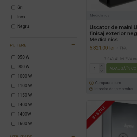
29 s
Gri
33 s
Mediclinics
Inox
40 s
Negru
Uscator de maini U
finisaj exterior neg
Mediclinics
PUTERE
5.821,00 lei
+ TVA
850 W
7.043,41 lei
TVA in
900 W
ADAUGĂ ÎN CO
1000 W
Cumpara acum
1100 W
Intreaba despre produs
1150 W
1400 W
3 - 5 ZILE
1400W
1600 W
1800 W
UTILIZARE