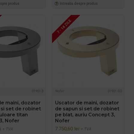
espre produs
Intreaba despre produs
7 - 14 ZILE
01901.B
Nofer
01901.GD
e maini, dozator
Uscator de maini, dozator
si set de robinet
de sapun si set de robinet
uloare titan
pe blat, auriu Concept 3,
3, Nofer
Nofer
i
7.750,60 lei
+ TVA
+ TVA