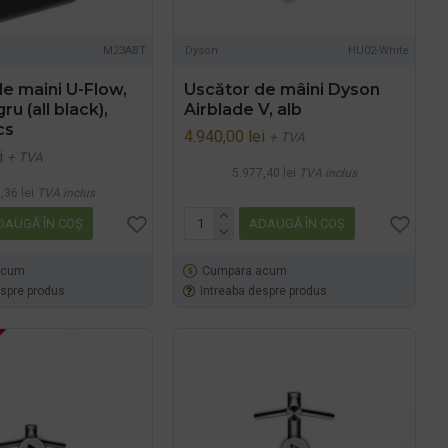
M23ABT
Dyson
HU02-White
e maini U-Flow,
Uscător de mâini Dyson
gru (all black),
Airblade V, alb
cs
4.940,00 lei
+ TVA
i
+ TVA
5.977,40 lei
TVA inclus
,36 lei
TVA inclus
DAUGĂ ÎN COŞ
ADAUGĂ ÎN COŞ
acum
Cumpara acum
espre produs
Intreaba despre produs