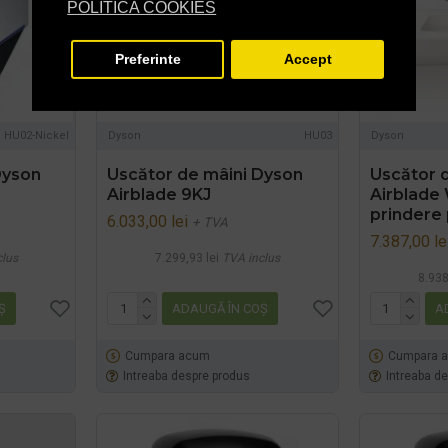
POLITICA COOKIES
Preferinte
Accept
HU02-Nickel
Dyson
HU03
Dyson
Dyson
Uscător de mâini Dyson
Uscător 
Airblade 9KJ
Airblade
prindere 
6.033,00 lei
+ TVA
7.387,00 le
clus
7.299,93 lei
TVA inclus
8.938
Ş
ADAUGĂ ÎN COŞ
A
Cumpara acum
Cumpara 
Intreaba despre produs
Intreaba d