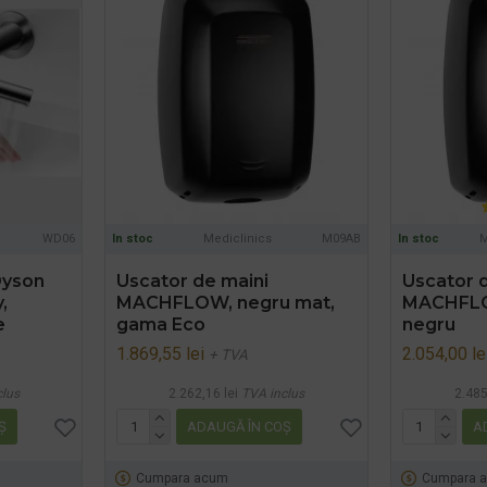
WD06
In stoc
Mediclinics
M09AB
In stoc
M
Dyson
Uscator de maini
Uscator 
,
MACHFLOW, negru mat,
MACHFLOW
e
gama Eco
negru
1.869,55 lei
2.054,00 le
+ TVA
clus
2.262,16 lei
TVA inclus
2.485
Ş
ADAUGĂ ÎN COŞ
A
Cumpara acum
Cumpara 