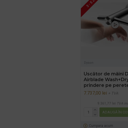
3 - 5 ZILE
Dyson
Uscător de mâini 
Airblade Wash+Dry
prindere pe peret
7.737,00 lei
+ TVA
9.361,77 lei
TVA in
ADAUGĂ ÎN CO
Cumpara acum