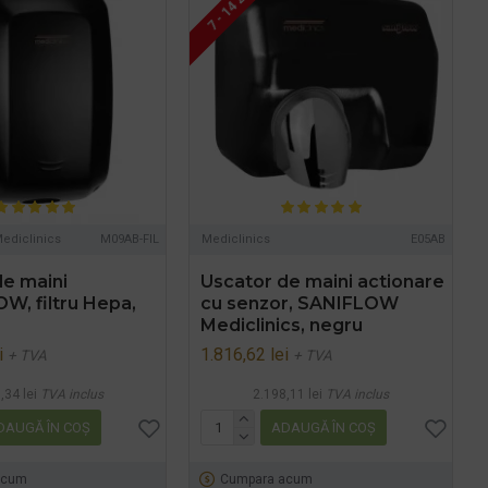
7 - 14 ZILE
ediclinics
M09AB-FIL
Mediclinics
E05AB
de maini
Uscator de maini actionare
, filtru Hepa,
cu senzor, SANIFLOW
Mediclinics, negru
i
1.816,62 lei
+ TVA
+ TVA
,34 lei
TVA inclus
2.198,11 lei
TVA inclus
DAUGĂ ÎN COŞ
ADAUGĂ ÎN COŞ
acum
Cumpara acum