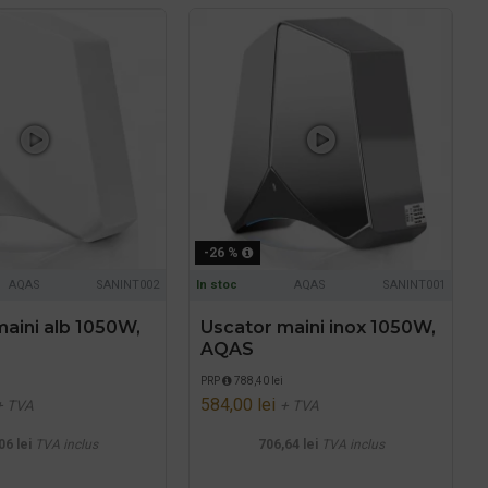
-26 %
AQAS
SANINT002
In stoc
AQAS
SANINT001
aini alb 1050W,
Uscator maini inox 1050W,
AQAS
PRP
788,40 lei
584,00 lei
+ TVA
+ TVA
06 lei
TVA inclus
706,64 lei
TVA inclus