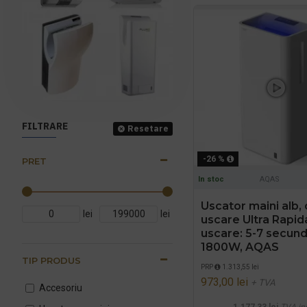
FILTRARE
Resetare
-26 %
PRET
In stoc
AQAS
Uscator maini alb, 
lei
lei
uscare Ultra Rapid
uscare: 5-7 secund
1800W, AQAS
TIP PRODUS
PRP
1.313,55 lei
973,00 lei
+ TVA
Accesoriu