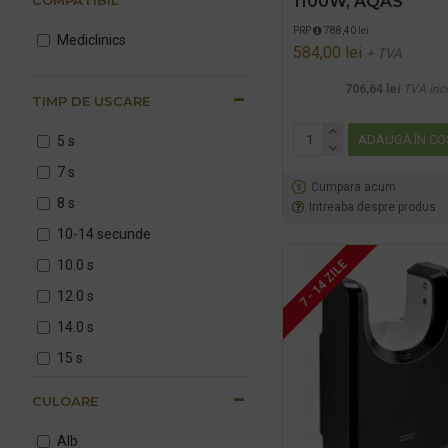
1100W, AQAS
PRP
788,40 lei
Mediclinics
584,00 lei
+ TVA
706,64 lei
TVA inc
TIMP DE USCARE
ADAUGĂ ÎN CO
5 s
7 s
Cumpara acum
8 s
Intreaba despre produs
10-14 secunde
10.0 s
7 - 14 ZILE
12.0 s
14.0 s
15 s
15.0 s
CULOARE
25.0 s
Alb