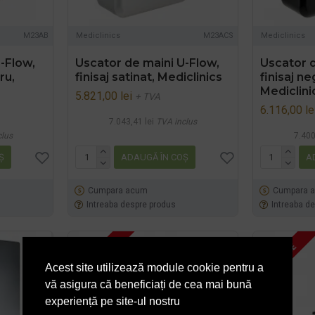
M23AB
Mediclinics
M23ACS
Mediclinics
-Flow,
Uscator de maini U-Flow,
Uscator d
ru,
finisaj satinat, Mediclinics
finisaj ne
Mediclini
5.821,00 lei
+ TVA
6.116,00 le
7.043,41 lei
TVA inclus
clus
7.400
Ş
ADAUGĂ ÎN COŞ
A
Cumpara acum
Cumpara 
Intreaba despre produs
Intreaba d
3 - 5 ZILE
3 - 5 ZILE
Acest site utilizează module cookie pentru a
vă asigura că beneficiați de cea mai bună
experiență pe site-ul nostru