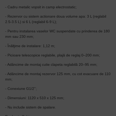
- Cadru metalic vopsit in camp electrostatic;
- Rezervor cu sistem actionare doua volume apa: 3 L (reglabil
2.5-3.5 L) si 6 L (reglabil 6-9 L);
- Pentru instalarea vaselor WC suspendate cu prinderea de 180
mm sau 230 mm;
- Înălţime de instalare: 1,12 m;
- Picioare telescopice reglabile, plajă de reglaj 0–200 mm;
- Adâncime de montaj cutie clapeta reglabilă 20–95 mm;
- Adâncime de montaj rezervor 125 mm, cu cot evacuare de 110
mm;
- Conexiune G1/2'';
- Dimensiuni: 1120 x 510 x 125 mm;
- Nu include sistem de spalare.