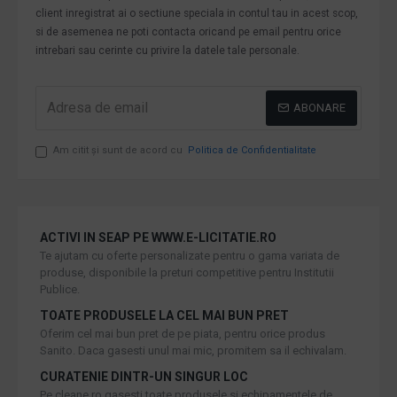
client inregistrat ai o sectiune speciala in contul tau in acest scop,
si de asemenea ne poti contacta oricand pe email pentru orice
intrebari sau cerinte cu privire la datele tale personale.
ABONARE
Am citit şi sunt de acord cu
Politica de Confidentialitate
ACTIVI IN SEAP PE WWW.E-LICITATIE.RO
Te ajutam cu oferte personalizate pentru o gama variata de
produse, disponibile la preturi competitive pentru Institutii
Publice.
TOATE PRODUSELE LA CEL MAI BUN PRET
Oferim cel mai bun pret de pe piata, pentru orice produs
Sanito. Daca gasesti unul mai mic, promitem sa il echivalam.
CURATENIE DINTR-UN SINGUR LOC
Pe cleane.ro gasesti toate produsele si echipamentele de