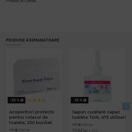
Produs in Cehia.
PRODUSE ASEMANATOARE
-20 %
-25 %
Acoperitori protectii
Sapun curatare capac
pentru colacul de
toaleta Tork, 475 utilizari
toaleta, 250 buc/set
PRP
44,84 lei
33,84 lei
PRP
20,43 lei
+ TVA