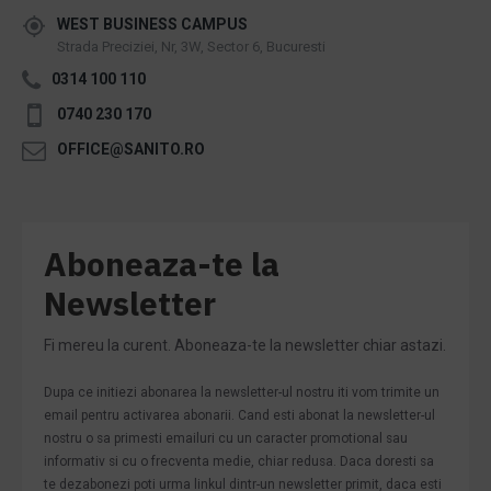
WEST BUSINESS CAMPUS
Strada Preciziei, Nr, 3W, Sector 6, Bucuresti
0314 100 110
0740 230 170
OFFICE@SANITO.RO
Aboneaza-te la
Newsletter
Fi mereu la curent. Aboneaza-te la newsletter chiar astazi.
Dupa ce initiezi abonarea la newsletter-ul nostru iti vom trimite un
email pentru activarea abonarii. Cand esti abonat la newsletter-ul
nostru o sa primesti emailuri cu un caracter promotional sau
informativ si cu o frecventa medie, chiar redusa. Daca doresti sa
te dezabonezi poti urma linkul dintr-un newsletter primit, daca esti