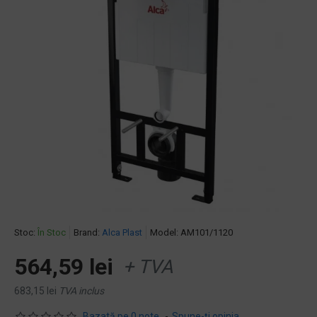
Stoc:
În Stoc
Brand:
Alca Plast
Model:
AM101/1120
564,59 lei
+ TVA
683,15 lei
TVA inclus
Bazată pe 0 note.
-
Spune-ţi opinia