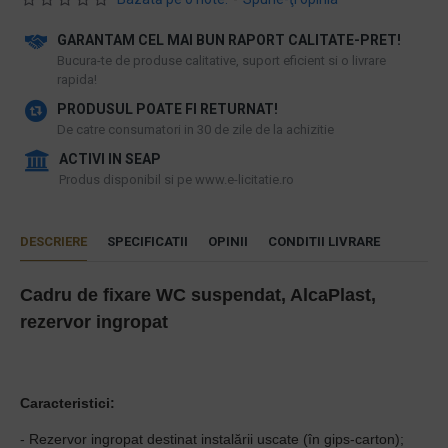
GARANTAM CEL MAI BUN RAPORT CALITATE-PRET!
​Bucura-te de produse calitative, suport eficient si o livrare
rapida!
PRODUSUL POATE FI RETURNAT!
De catre consumatori in 30 de zile de la achizitie
ACTIVI IN SEAP
Produs disponibil si pe www.e-licitatie.ro
DESCRIERE
SPECIFICATII
OPINII
CONDITII LIVRARE
Cadru de fixare WC suspendat, AlcaPlast,
rezervor ingropat
Caracteristici:
- Rezervor ingropat destinat instalării uscate (în gips-carton);