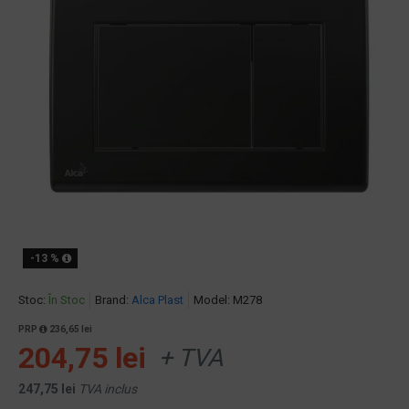
-13 %
Stoc:
În Stoc
Brand:
Alca Plast
Model:
M278
PRP
236,65 lei
204,75 lei
+ TVA
247,75 lei
TVA inclus