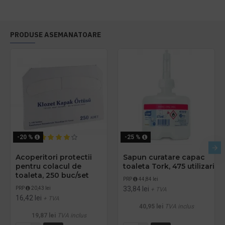
PRODUSE ASEMANATOARE
-20 %
-25 %
Acoperitori protectii
Sapun curatare capac
pentru colacul de
toaleta Tork, 475 utilizari
toaleta, 250 buc/set
PRP
44,84 lei
33,84 lei
PRP
20,43 lei
+ TVA
16,42 lei
+ TVA
40,95 lei
TVA inclus
19,87 lei
TVA inclus