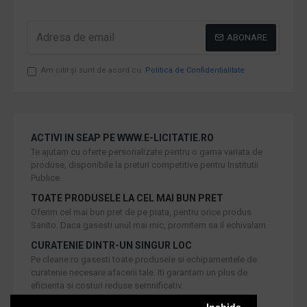
ABONARE
Am citit şi sunt de acord cu
Politica de Confidentialitate
ACTIVI IN SEAP PE WWW.E-LICITATIE.RO
Te ajutam cu oferte personalizate pentru o gama variata de
produse, disponibile la preturi competitive pentru Institutii
Publice.
TOATE PRODUSELE LA CEL MAI BUN PRET
Oferim cel mai bun pret de pe piata, pentru orice produs
Sanito. Daca gasesti unul mai mic, promitem sa il echivalam.
CURATENIE DINTR-UN SINGUR LOC
Pe cleane.ro gasesti toate produsele si echipamentele de
curatenie necesare afacerii tale. Iti garantam un plus de
eficienta si costuri reduse semnificativ.
RETUR IN 30 DE ZILE