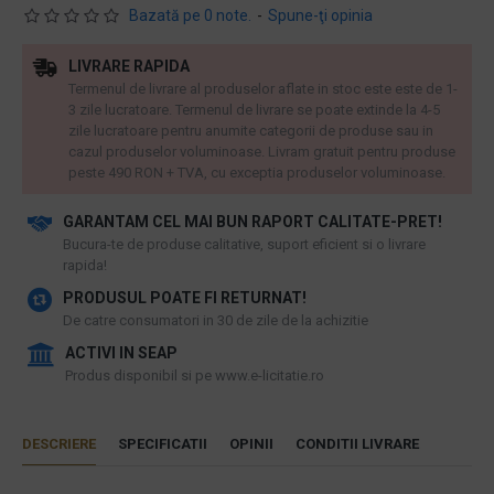
Bazată pe 0 note.
-
Spune-ţi opinia
LIVRARE RAPIDA
Termenul de livrare al produselor aflate in stoc este este de 1-
3 zile lucratoare. Termenul de livrare se poate extinde la 4-5
zile lucratoare pentru anumite categorii de produse sau in
cazul produselor voluminoase. Livram gratuit pentru produse
peste 490 RON + TVA, cu exceptia produselor voluminoase.
GARANTAM CEL MAI BUN RAPORT CALITATE-PRET!
​Bucura-te de produse calitative, suport eficient si o livrare
rapida!
PRODUSUL POATE FI RETURNAT!
De catre consumatori in 30 de zile de la achizitie
ACTIVI IN SEAP
Produs disponibil si pe www.e-licitatie.ro
DESCRIERE
SPECIFICATII
OPINII
CONDITII LIVRARE