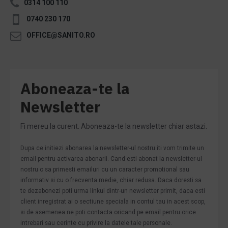
0314 100 110
0740 230 170
OFFICE@SANITO.RO
Aboneaza-te la
Newsletter
Fi mereu la curent. Aboneaza-te la newsletter chiar astazi.
Dupa ce initiezi abonarea la newsletter-ul nostru iti vom trimite un
email pentru activarea abonarii. Cand esti abonat la newsletter-ul
nostru o sa primesti emailuri cu un caracter promotional sau
informativ si cu o frecventa medie, chiar redusa. Daca doresti sa
te dezabonezi poti urma linkul dintr-un newsletter primit, daca esti
client inregistrat ai o sectiune speciala in contul tau in acest scop,
si de asemenea ne poti contacta oricand pe email pentru orice
intrebari sau cerinte cu privire la datele tale personale.