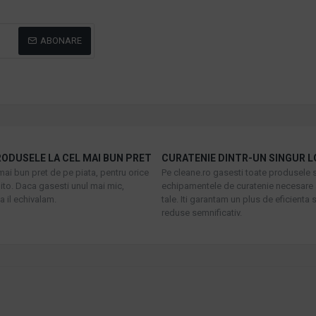
ABONARE
ODUSELE LA CEL MAI BUN PRET
CURATENIE DINTR-UN SINGUR L
mai bun pret de pe piata, pentru orice
Pe cleane.ro gasesti toate produsele s
to. Daca gasesti unul mai mic,
echipamentele de curatenie necesare 
 il echivalam.
tale. Iti garantam un plus de eficienta s
reduse semnificativ.