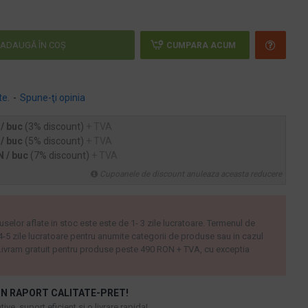
ADAUGĂ ÎN COŞ
CUMPARA ACUM
te.
-
Spune-ţi opinia
 / buc
(3% discount)
+ TVA
 / buc
(5% discount)
+ TVA
N / buc
(7% discount)
+ TVA
Cupoanele de discount anuleaza aceasta reducere
uselor aflate in stoc este este de 1- 3 zile lucratoare. Termenul de
 4-5 zile lucratoare pentru anumite categorii de produse sau in cazul
ivram gratuit pentru produse peste 490 RON + TVA, cu exceptia
N RAPORT CALITATE-PRET!
ive, suport eficient si o livrare rapida!