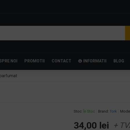
SPRE NOI
PROMOTII
CONTACT
INFORMATII
BLOG
eparfumat
Stoc:
În Stoc
Brand:
Tork
Model
34,00 lei
+ TV