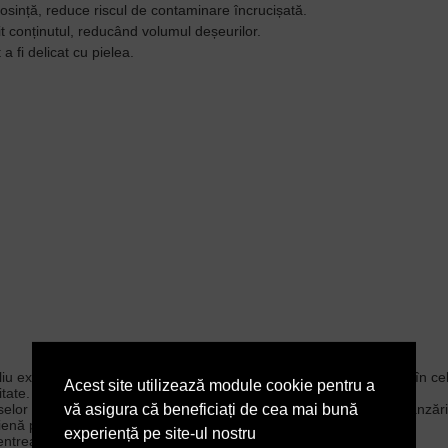
osință, reduce riscul de contaminare încrucișată.
it conținutul, reducând volumul deșeurilor.
a fi delicat cu pielea.
liu extins de produse moderne care ajută la păstrarea curățeniei, în ce
Acest site utilizează module cookie pentru a
itate.
elor de igienă și a sănătății dedicat elaborării, producerii și vânză
vă asigura că beneficiați de cea mai bună
gienă profesionale.
experiență pe site-ul nostru
entrează pe a crea valoare pentru oameni și natură.