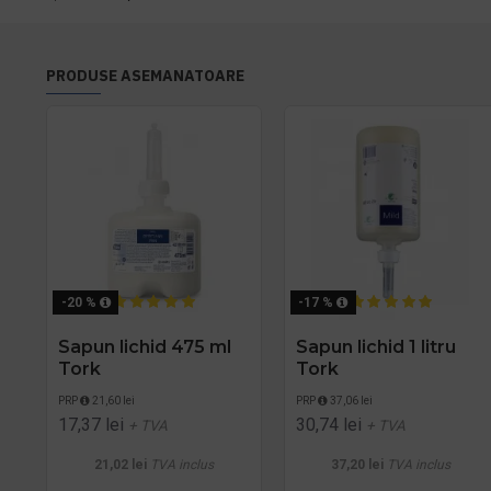
PRODUSE ASEMANATOARE
-20 %
-17 %
Sapun lichid 475 ml
Sapun lichid 1 litru
Tork
Tork
PRP
21,60 lei
PRP
37,06 lei
17,37 lei
30,74 lei
+ TVA
+ TVA
21,02 lei
TVA inclus
37,20 lei
TVA inclus