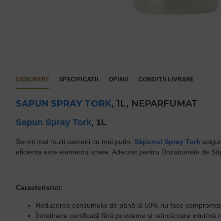
DESCRIERE
SPECIFICATII
OPINII
CONDITII LIVRARE
SAPUN SPRAY
TORK
, 1L, NEPARFUMAT
Sapun Spray
Tork
, 1L
Serviți mai mulți oameni cu mai puțin.
Săpunul Spray Tork
asigur
eficiența este elementul cheie. Adecvat pentru Dozatoarele de S
Caracteristici:
Reducerea consumului de până la 50% nu face compromisuri
Întreținere certificată fără probleme și reîncărcare intuitivă