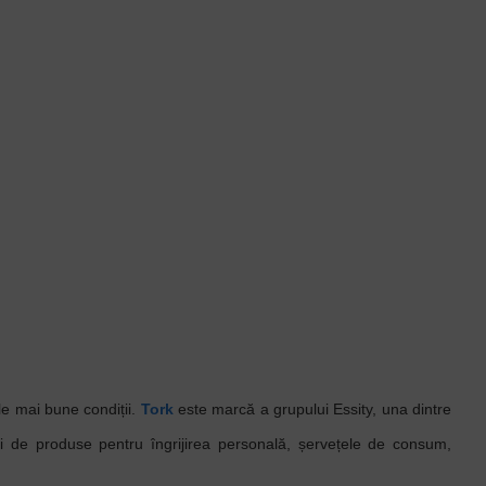
le mai bune condiții.
Tork
este marcă a grupului Essity, una dintre
rii de produse pentru îngrijirea personală, șervețele de consum,