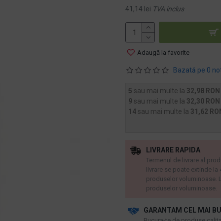
41,14 lei
TVA inclus
Adaugă la favorite
Bazată pe 0 no
5
sau mai multe la
32,98 RON
9
sau mai multe la
32,30 RON
14
sau mai multe la
31,62 RO
LIVRARE RAPIDA
Termenul de livrare al prod
livrare se poate extinde la
produselor voluminoase. L
produselor voluminoase.
GARANTAM CEL MAI BU
​Bucura-te de produse calitat