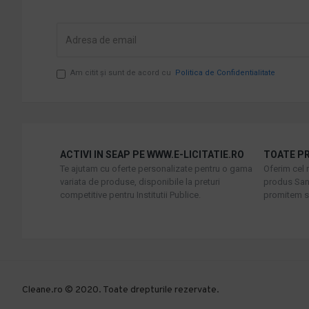
Am citit şi sunt de acord cu
Politica de Confidentialitate
ACTIVI IN SEAP PE WWW.E-LICITATIE.RO
TOATE PR
Te ajutam cu oferte personalizate pentru o gama
Oferim cel 
variata de produse, disponibile la preturi
produs Sani
competitive pentru Institutii Publice.
promitem sa
Cleane.ro © 2020. Toate drepturile rezervate.