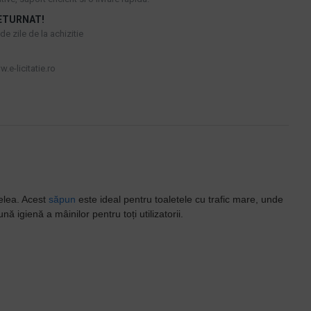
ETURNAT!
e zile de la achizitie
.e-licitatie.ro
elea. Acest
săpun
este ideal pentru toaletele cu trafic mare, unde
nă igienă a mâinilor pentru toți utilizatorii.