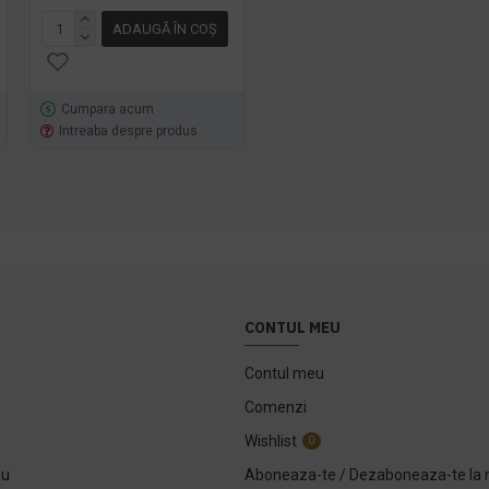
ADAUGĂ ÎN COŞ
ADAUGĂ ÎN COŞ
Cumpara acum
Cumpara acum
Intreaba despre produs
Intreaba despre produs
CONTUL MEU
Contul meu
Comenzi
Wishlist
0
ou
Aboneaza-te / Dezaboneaza-te la 