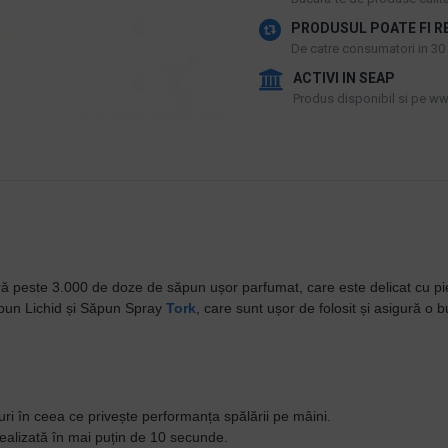
PRODUSUL POATE FI R
De catre consumatori in 30 d
ACTIVI IN SEAP
Produs disponibil si pe www
ă peste 3.000 de doze de săpun ușor parfumat, care este delicat cu pi
ăpun Lichid și Săpun Spray
Tork
, care sunt ușor de folosit și asigură o bu
 în ceea ce privește performanța spălării pe mâini.
 realizată în mai puțin de 10 secunde.