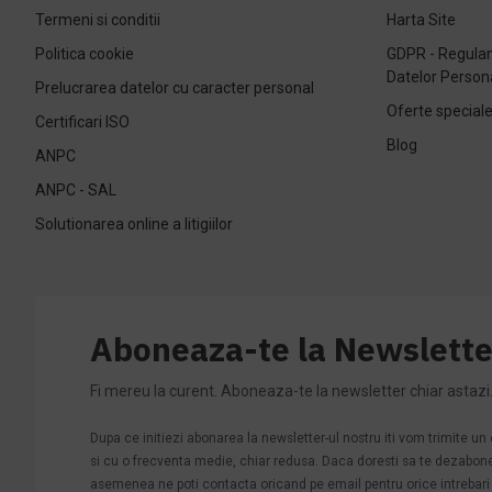
Termeni si conditii
Harta Site
Politica cookie
GDPR - Regulam
Datelor Person
Prelucrarea datelor cu caracter personal
Oferte special
Certificari ISO
Blog
ANPC
ANPC - SAL
Solutionarea online a litigiilor
Aboneaza-te la Newslette
Fi mereu la curent. Aboneaza-te la newsletter chiar astazi
Dupa ce initiezi abonarea la newsletter-ul nostru iti vom trimite u
si cu o frecventa medie, chiar redusa. Daca doresti sa te dezabonezi 
asemenea ne poti contacta oricand pe email pentru orice intrebari s