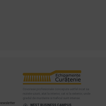
ADAUGĂ ÎN COŞ
ADAUGĂ ÎN COŞ
Cumpara acum
Cumpara acum
Intreaba despre produs
Intreaba despre produs
Covorase profesionale concepute astfel incat sa
reziste uzurii, atat la interior, cat si la exterior, unde
gradul de murdarire si traficul sunt intense.
newsletter
WEST BUSINESS CAMPUS