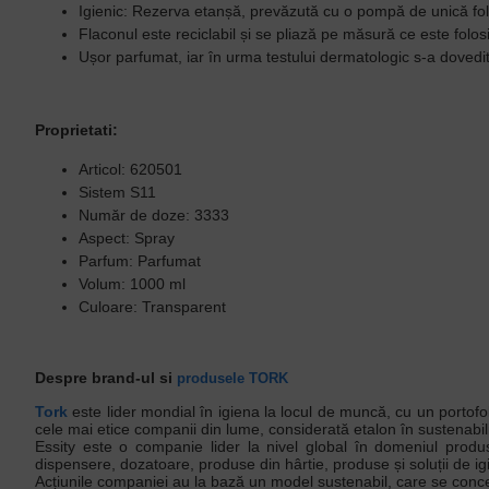
Igienic: Rezerva etanșă, prevăzută cu o pompă de unică fol
Flaconul este reciclabil și se pliază pe măsură ce este folos
Ușor parfumat, iar în urma testului dermatologic s-a dovedit 
Proprietati:
Articol: 620501
Sistem S11
Număr de doze: 3333
Aspect: Spray
Parfum: Parfumat
Volum: 1000 ml
Culoare: Transparent
Despre brand-ul si
produsele TORK
Tork
este lider mondial în igiena la locul de muncă, cu un portofo
cele mai etice companii din lume, considerată etalon în sustenabil
Essity este o companie lider la nivel global în domeniul produs
dispensere, dozatoare, produse din hârtie, produse și soluții de i
Acțiunile companiei au la bază un model sustenabil, care se conc