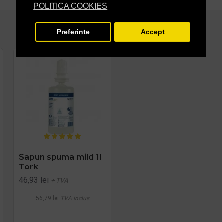
POLITICA COOKIES
Preferinte
Accept
-14 %
Sapun spuma mild 1l
Sapun lichid 5 litri
Tork
Tork
46,93 lei
+ TVA
PRP
49,80 lei
42,84 lei
+ TVA
56,79 lei
TVA inclus
51,84 lei
TVA inclus