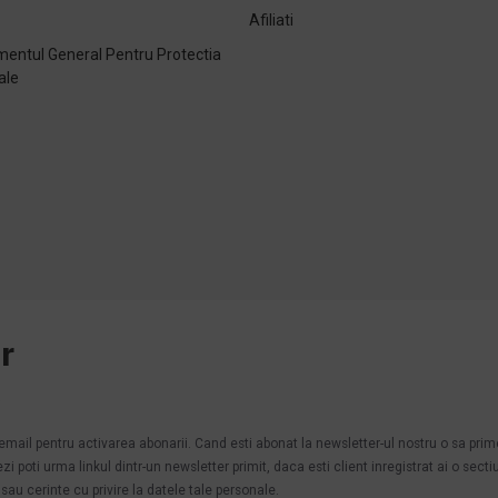
Afiliati
entul General Pentru Protectia
ale
e
r
.
n email pentru activarea abonarii. Cand esti abonat la newsletter-ul nostru o sa pri
poti urma linkul dintr-un newsletter primit, daca esti client inregistrat ai o secti
au cerinte cu privire la datele tale personale.