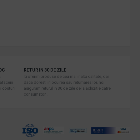
OC
RETUR IN 30 DE ZILE
i
Iti oferim produse de cea mai inalta calitate, dar
afacerii
daca doresti inlocuirea sau returnarea lor, noi
i costuri
asiguram returul in 30 de zile de la achizitie catre
consumatori.