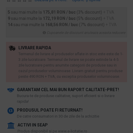
5
sau mai multe la
175,81 RON / buc
(3% discount)
+ TVA
9
sau mai multe la
172,19 RON / buc
(5% discount)
+ TVA
14
sau mai multe la
168,56 RON / buc
(7% discount)
+ TVA
Cupoanele de discount anuleaza aceasta reducere
LIVRARE RAPIDA
Termenul de livrare al produselor aflate in stoc este este de 1-
3 zile lucratoare. Termenul de livrare se poate extinde la 4-5
zile lucratoare pentru anumite categorii de produse sau in
cazul produselor voluminoase. Livram gratuit pentru produse
peste 490 RON + TVA, cu exceptia produselor voluminoase.
GARANTAM CEL MAI BUN RAPORT CALITATE-PRET!
​Bucura-te de produse calitative, suport eficient si o livrare
rapida!
PRODUSUL POATE FI RETURNAT!
De catre consumatori in 30 de zile de la achizitie
ACTIVI IN SEAP
Produs disponibil si pe www.e-licitatie.ro