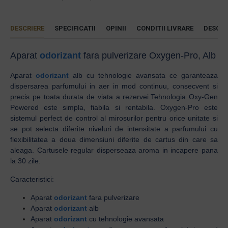
DESCRIERE
SPECIFICATII
OPINII
CONDITII LIVRARE
DESCAR
Aparat
odorizant
fara pulverizare Oxygen-Pro, Alb
Aparat
odorizant
alb cu tehnologie avansata ce garanteaza
dispersarea parfumului in aer in mod continuu, consecvent si
precis pe toata durata de viata a rezervei.Tehnologia Oxy-Gen
Powered este simpla, fiabila si rentabila.
Oxygen-Pro este
sistemul perfect de control al mirosurilor pentru orice unitate si
se pot selecta diferite niveluri de intensitate a parfumului cu
flexibilitatea a doua dimensiuni diferite de cartus din care sa
aleaga. Cartusele regular disperseaza aroma in incapere pana
la 30 zile.
Caracteristici:
Aparat
odorizant
fara pulverizare
Aparat
odorizant
alb
Aparat
odorizant
cu tehnologie avansata