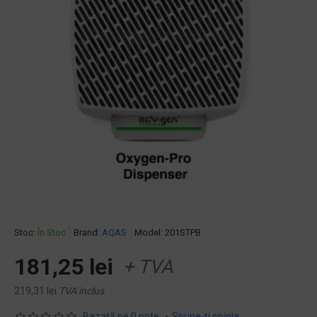
Stoc:
În Stoc
Brand:
AQAS
Model:
201STPB
181,25 lei
+ TVA
219,31 lei
TVA inclus
Bazată pe 0 note.
-
Spune-ţi opinia