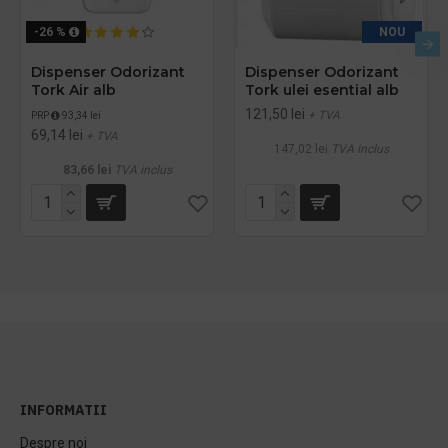
-26 %
NOU
Dispenser Odorizant
Dispenser Odorizant
Tork Air alb
Tork ulei esential alb
121,50 lei
+ TVA
PRP
93,34 lei
69,14 lei
+ TVA
147,02 lei
TVA inclus
83,66 lei
TVA inclus
INFORMATII
Despre noi