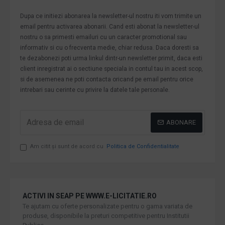
Dupa ce initiezi abonarea la newsletter-ul nostru iti vom trimite un
email pentru activarea abonarii. Cand esti abonat la newsletter-ul
nostru o sa primesti emailuri cu un caracter promotional sau
informativ si cu o frecventa medie, chiar redusa. Daca doresti sa
te dezabonezi poti urma linkul dintr-un newsletter primit, daca esti
client inregistrat ai o sectiune speciala in contul tau in acest scop,
si de asemenea ne poti contacta oricand pe email pentru orice
intrebari sau cerinte cu privire la datele tale personale.
ABONARE
Am citit şi sunt de acord cu
Politica de Confidentialitate
ACTIVI IN SEAP PE WWW.E-LICITATIE.RO
Te ajutam cu oferte personalizate pentru o gama variata de
produse, disponibile la preturi competitive pentru Institutii