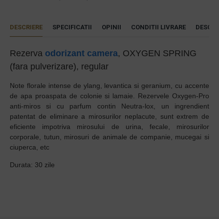
DESCRIERE
SPECIFICATII
OPINII
CONDITII LIVRARE
DESCAR
Rezerva
odorizant camera
, OXYGEN SPRING
(fara pulverizare), regular
Note florale intense de ylang, levantica si geranium, cu accente
de apa proaspata de colonie si lamaie. Rezervele Oxygen-Pro
anti-miros si cu parfum contin Neutra-lox, un ingrendient
patentat de eliminare a mirosurilor neplacute, sunt extrem de
eficiente impotriva mirosului de urina, fecale, mirosurilor
corporale, tutun, mirosuri de animale de companie, mucegai si
ciuperca, etc
Durata: 30 zile