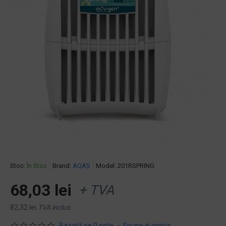
Stoc:
În Stoc
Brand:
AQAS
Model:
201RSPRING
68,03 lei
+ TVA
82,32 lei
TVA inclus
Bazată pe 0 note.
-
Spune-ţi opinia