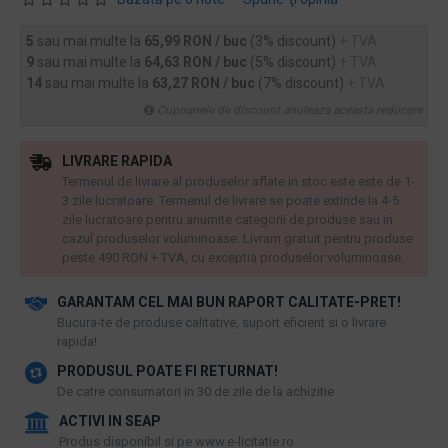
5
sau mai multe la
65,99 RON / buc
(3% discount)
+ TVA
9
sau mai multe la
64,63 RON / buc
(5% discount)
+ TVA
14
sau mai multe la
63,27 RON / buc
(7% discount)
+ TVA
Cupoanele de discount anuleaza aceasta reducere
LIVRARE RAPIDA
Termenul de livrare al produselor aflate in stoc este este de 1-
3 zile lucratoare. Termenul de livrare se poate extinde la 4-5
zile lucratoare pentru anumite categorii de produse sau in
cazul produselor voluminoase. Livram gratuit pentru produse
peste 490 RON + TVA, cu exceptia produselor voluminoase.
GARANTAM CEL MAI BUN RAPORT CALITATE-PRET!
​Bucura-te de produse calitative, suport eficient si o livrare
rapida!
PRODUSUL POATE FI RETURNAT!
De catre consumatori in 30 de zile de la achizitie
ACTIVI IN SEAP
Produs disponibil si pe www.e-licitatie.ro