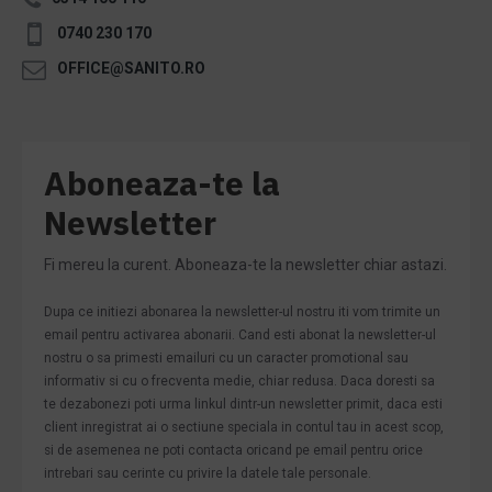
0740 230 170
OFFICE@SANITO.RO
Aboneaza-te la
Newsletter
Fi mereu la curent. Aboneaza-te la newsletter chiar astazi.
Dupa ce initiezi abonarea la newsletter-ul nostru iti vom trimite un
email pentru activarea abonarii. Cand esti abonat la newsletter-ul
nostru o sa primesti emailuri cu un caracter promotional sau
informativ si cu o frecventa medie, chiar redusa. Daca doresti sa
te dezabonezi poti urma linkul dintr-un newsletter primit, daca esti
client inregistrat ai o sectiune speciala in contul tau in acest scop,
si de asemenea ne poti contacta oricand pe email pentru orice
intrebari sau cerinte cu privire la datele tale personale.