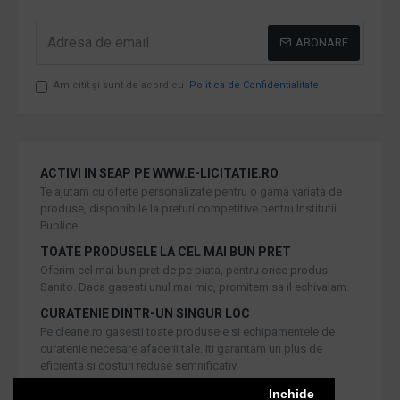
ABONARE
Am citit şi sunt de acord cu
Politica de Confidentialitate
ACTIVI IN SEAP PE WWW.E-LICITATIE.RO
Te ajutam cu oferte personalizate pentru o gama variata de
produse, disponibile la preturi competitive pentru Institutii
Publice.
TOATE PRODUSELE LA CEL MAI BUN PRET
Oferim cel mai bun pret de pe piata, pentru orice produs
Sanito. Daca gasesti unul mai mic, promitem sa il echivalam.
CURATENIE DINTR-UN SINGUR LOC
Pe cleane.ro gasesti toate produsele si echipamentele de
curatenie necesare afacerii tale. Iti garantam un plus de
eficienta si costuri reduse semnificativ.
RETUR IN 30 DE ZILE
Inchide