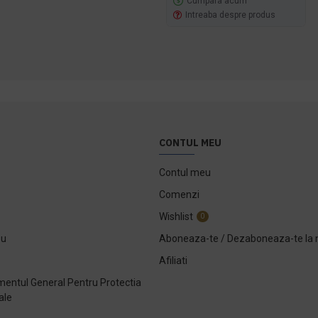
Cumpara acum
Intreaba despre produs
CONTUL MEU
Contul meu
Comenzi
Wishlist
0
ou
Aboneaza-te / Dezaboneaza-te la 
Afiliati
entul General Pentru Protectia
ale