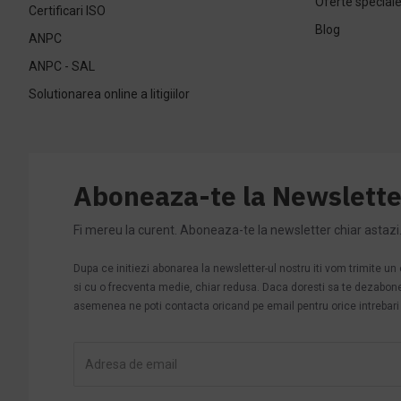
Oferte special
Certificari ISO
Blog
ANPC
ANPC - SAL
Solutionarea online a litigiilor
Aboneaza-te la Newslette
Fi mereu la curent. Aboneaza-te la newsletter chiar astazi
Dupa ce initiezi abonarea la newsletter-ul nostru iti vom trimite u
si cu o frecventa medie, chiar redusa. Daca doresti sa te dezabonezi 
asemenea ne poti contacta oricand pe email pentru orice intrebari s