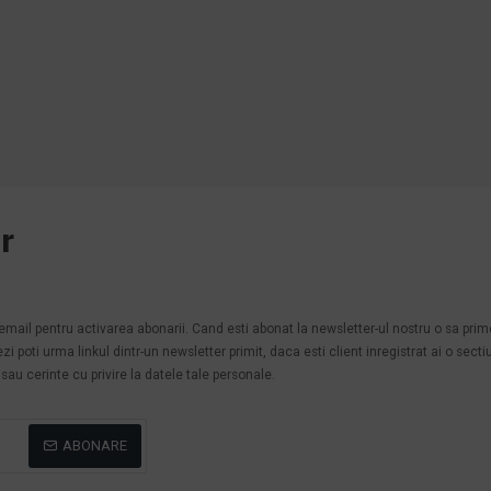
e
r
.
n email pentru activarea abonarii. Cand esti abonat la newsletter-ul nostru o sa pri
poti urma linkul dintr-un newsletter primit, daca esti client inregistrat ai o secti
au cerinte cu privire la datele tale personale.
ABONARE