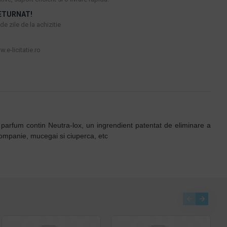
ETURNAT!
e zile de la achizitie
.e-licitatie.ro
 parfum contin Neutra-lox, un ingrendient patentat de eliminare a
 companie, mucegai si ciuperca, etc