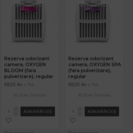
Rezerva odorizant
Rezerva odorizant
camera, OXYGEN
camera, OXYGEN SPA
BLOOM (fara
(fara pulverizare),
pulverizare), regular
regular
68,03 lei
68,03 lei
+ TVA
+ TVA
82,32 lei
TVA inclus
82,32 lei
TVA inclus
ADAUGĂ ÎN COŞ
ADAUGĂ ÎN COŞ