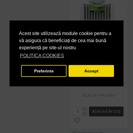
Acest site utilizează module cookie pentru a
vă asigura că beneficiați de cea mai bună
experiență pe site-ul nostru
POLITICA COOKIES
Rezerva odorizant
camera, OXYGEN
CHARM (fara
Preferinte
Accept
pulverizare), regular
68,03 lei
+ TVA
82,32 lei
TVA inclus
ADAUGĂ ÎN COŞ