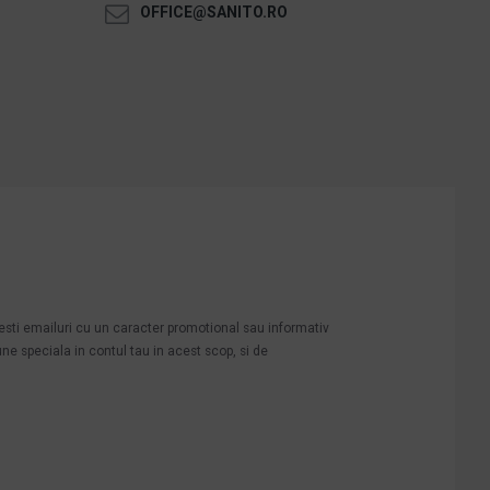
OFFICE@SANITO.RO
mesti emailuri cu un caracter promotional sau informativ
une speciala in contul tau in acest scop, si de