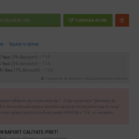
ADAUGĂ ÎN COŞ
CUMPARA ACUM
te.
-
Spune-ţi opinia
 / buc
(3% discount)
+ TVA
 / buc
(5% discount)
+ TVA
N / buc
(7% discount)
+ TVA
Cupoanele de discount anuleaza aceasta reducere
uselor aflate in stoc este este de 1- 3 zile lucratoare. Termenul de
 4-5 zile lucratoare pentru anumite categorii de produse sau in cazul
ivram gratuit pentru produse peste 490 RON + TVA, cu exceptia
N RAPORT CALITATE-PRET!
ive, suport eficient si o livrare rapida!