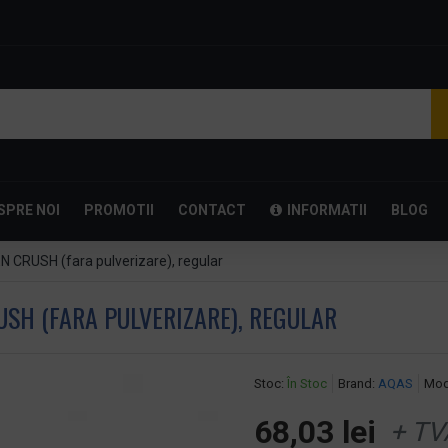
SPRE NOI
PROMOTII
CONTACT
INFORMATII
BLOG
 CRUSH (fara pulverizare), regular
SH (FARA PULVERIZARE), REGULAR
Stoc:
În Stoc
Brand:
AQAS
Mod
68,03 lei
+ TV