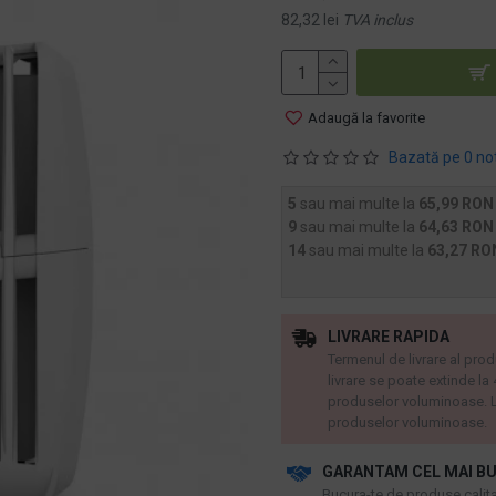
82,32 lei
TVA inclus
Adaugă la favorite
Bazată pe 0 no
5
sau mai multe la
65,99 RON
9
sau mai multe la
64,63 RON
14
sau mai multe la
63,27 RO
LIVRARE RAPIDA
Termenul de livrare al prod
livrare se poate extinde la
produselor voluminoase. L
produselor voluminoase.
GARANTAM CEL MAI BU
​Bucura-te de produse calitat