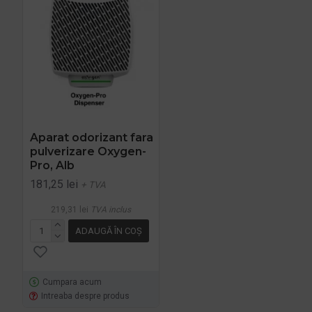
Aparat odorizant fara
pulverizare Oxygen-
Pro, Alb
181,25 lei
+ TVA
219,31 lei
TVA inclus
ADAUGĂ ÎN COŞ
Cumpara acum
Intreaba despre produs