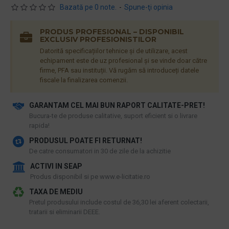
Bazată pe 0 note.
-
Spune-ţi opinia
PRODUS PROFESIONAL – DISPONIBIL
EXCLUSIV PROFESIONISTILOR
Datorită specificațiilor tehnice și de utilizare, acest
echipament este de uz profesional și se vinde doar către
firme, PFA sau instituții. Vă rugăm să introduceți datele
fiscale la finalizarea comenzii.
GARANTAM CEL MAI BUN RAPORT CALITATE-PRET!
​Bucura-te de produse calitative, suport eficient si o livrare
rapida!
PRODUSUL POATE FI RETURNAT!
De catre consumatori in 30 de zile de la achizitie
ACTIVI IN SEAP
Produs disponibil si pe www.e-licitatie.ro
TAXA DE MEDIU
Pretul produsului include costul de 36,30 lei aferent colectarii,
tratarii si eliminarii DEEE.