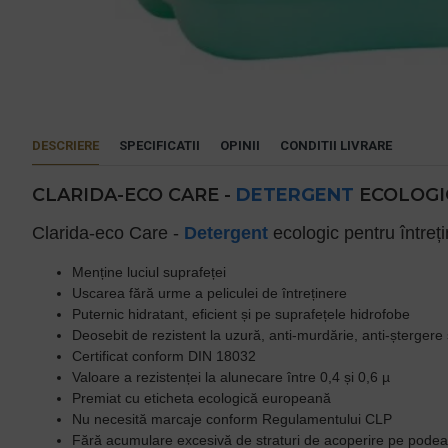
DESCRIERE
SPECIFICATII
OPINII
CONDITII LIVRARE
CLARIDA-ECO CARE -
DETERGENT
ECOLOGIC
Clarida-eco Care -
Detergent
ecologic pentru întreț
Menține luciul suprafeței
Uscarea fără urme a peliculei de întreținere
Puternic hidratant, eficient și pe suprafețele hidrofobe
Deosebit de rezistent la uzură, anti-murdărie, anti-ștergere 
Certificat conform DIN 18032
Valoare a rezistenței la alunecare între 0,4 și 0,6 µ
Premiat cu eticheta ecologică europeană
Nu necesită marcaje conform Regulamentului CLP
Fără acumulare excesivă de straturi de acoperire pe podea,