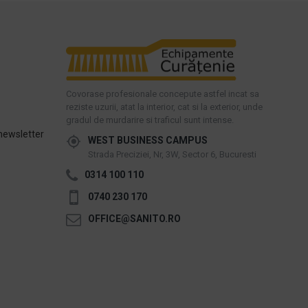
Covorase profesionale concepute astfel incat sa
reziste uzurii, atat la interior, cat si la exterior, unde
gradul de murdarire si traficul sunt intense.
newsletter
WEST BUSINESS CAMPUS
Strada Preciziei, Nr, 3W, Sector 6, Bucuresti
0314 100 110
0740 230 170
OFFICE@SANITO.RO