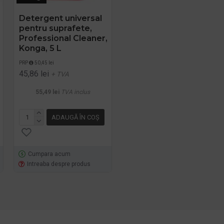
Detergent universal
Detergent pentru
pentru suprafete,
spalarea manuala a
Professional Cleaner,
pardoselilor, Dilutie
Konga, 5 L
1:100, Floor Shine
Manual, Konga, 5L
PRP
50,45 lei
45,86 lei
PRP
58,08 lei
+ TVA
43,02 lei
+ TVA
55,49 lei
TVA inclus
52,05 lei
TVA inclus
ADAUGĂ ÎN COŞ
ADAUGĂ ÎN COŞ
Cumpara acum
Cumpara acum
Intreaba despre produs
Intreaba despre produs