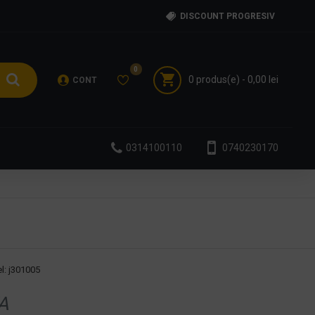
DISCOUNT PROGRESIV
0
0 produs(e) - 0,00 lei
CONT
0314100110
0740230170
l:
j301005
A