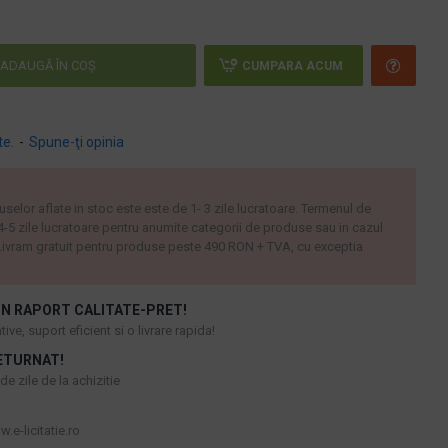
ADAUGĂ ÎN COŞ
CUMPARA ACUM
te.
-
Spune-ţi opinia
uselor aflate in stoc este este de 1- 3 zile lucratoare. Termenul de
 4-5 zile lucratoare pentru anumite categorii de produse sau in cazul
ivram gratuit pentru produse peste 490 RON + TVA, cu exceptia
N RAPORT CALITATE-PRET!
ive, suport eficient si o livrare rapida!
ETURNAT!
e zile de la achizitie
.e-licitatie.ro