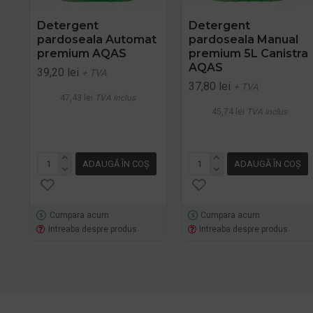
Detergent
Detergent
pardoseala Automat
pardoseala Manual
premium AQAS
premium 5L Canistra
AQAS
39,20 lei
+ TVA
37,80 lei
+ TVA
47,43 lei
TVA inclus
45,74 lei
TVA inclus
ADAUGĂ ÎN COŞ
ADAUGĂ ÎN COŞ
Cumpara acum
Cumpara acum
Intreaba despre produs
Intreaba despre produs