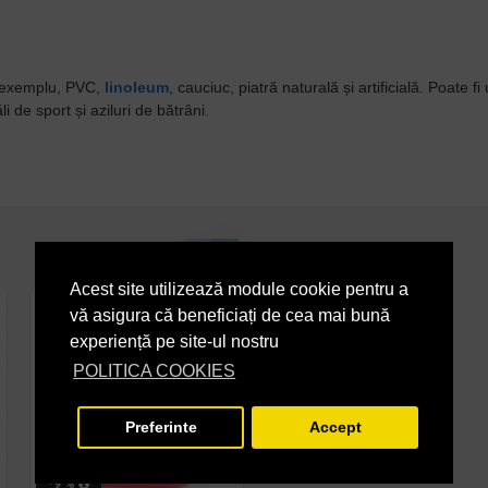
de exemplu, PVC,
linoleum
, cauciuc, piatră naturală și artificială. Poate fi
i de sport și aziluri de bătrâni.
Acest site utilizează module cookie pentru a
vă asigura că beneficiați de cea mai bună
experiență pe site-ul nostru
POLITICA COOKIES
Preferinte
Accept
-9 %
-26 %