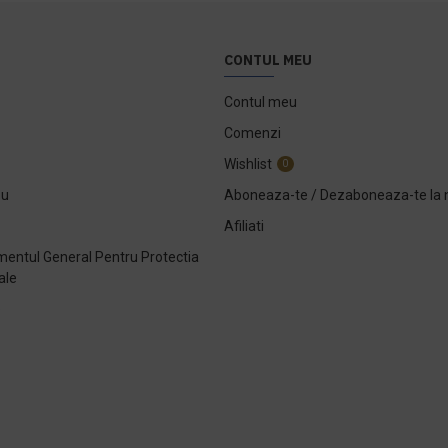
CONTUL MEU
Contul meu
Comenzi
Wishlist
0
ou
Aboneaza-te / Dezaboneaza-te la 
Afiliati
entul General Pentru Protectia
ale
e