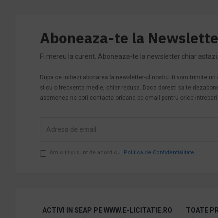
Aboneaza-te la Newslette
Fi mereu la curent. Aboneaza-te la newsletter chiar astazi
Dupa ce initiezi abonarea la newsletter-ul nostru iti vom trimite u
si cu o frecventa medie, chiar redusa. Daca doresti sa te dezabonezi 
asemenea ne poti contacta oricand pe email pentru orice intrebari s
Am citit şi sunt de acord cu
Politica de Confidentialitate
ACTIVI IN SEAP PE WWW.E-LICITATIE.RO
TOATE PR