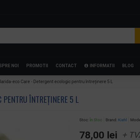
SPRE NOI
PROMOTII
CONTACT
INFORMATII
BLOG
larida-eco Care - Detergent ecologic pentru întreținere 5 L
 PENTRU ÎNTREȚINERE 5 L
Stoc:
În Stoc
Brand:
Kiehl
Mode
78,00 lei
+ TV