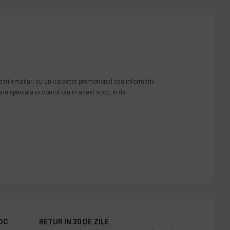
mesti emailuri cu un caracter promotional sau informativ
une speciala in contul tau in acest scop, si de
OC
RETUR IN 30 DE ZILE