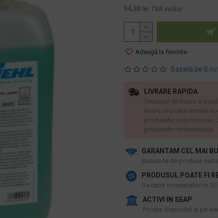
94,38 lei
TVA inclus
Adaugă la favorite
Bazată pe 0 no
LIVRARE RAPIDA
Termenul de livrare al prod
livrare se poate extinde la
produselor voluminoase. L
produselor voluminoase.
GARANTAM CEL MAI BU
​Bucura-te de produse calitat
PRODUSUL POATE FI R
De catre consumatori in 30 d
ACTIVI IN SEAP
Produs disponibil si pe www