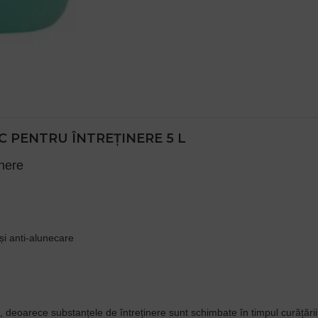
 PENTRU ÎNTREȚINERE 5 L
inere
și anti-alunecare
 deoarece substanțele de întreținere sunt schimbate în timpul curățării