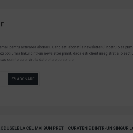
r
.
n email pentru activarea abonarii. Cand esti abonat la newsletter-ul nostru o sa pri
poti urma linkul dintr-un newsletter primit, daca esti client inregistrat ai o secti
au cerinte cu privire la datele tale personale.
ABONARE
ODUSELE LA CEL MAI BUN PRET
CURATENIE DINTR-UN SINGUR L