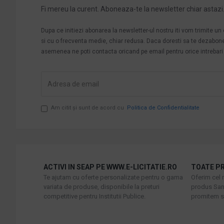
Fi mereu la curent. Aboneaza-te la newsletter chiar astazi
Dupa ce initiezi abonarea la newsletter-ul nostru iti vom trimite u
si cu o frecventa medie, chiar redusa. Daca doresti sa te dezabonezi 
asemenea ne poti contacta oricand pe email pentru orice intrebari s
Am citit şi sunt de acord cu
Politica de Confidentialitate
ACTIVI IN SEAP PE WWW.E-LICITATIE.RO
TOATE PR
Te ajutam cu oferte personalizate pentru o gama
Oferim cel 
variata de produse, disponibile la preturi
produs Sani
competitive pentru Institutii Publice.
promitem sa