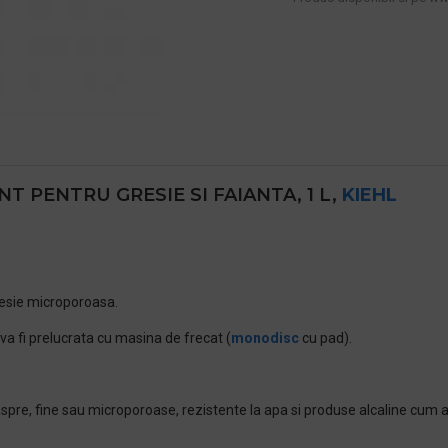
T PENTRU GRESIE SI FAIANTA, 1 L,
KIEHL
resie microporoasa.
va fi prelucrata cu masina de frecat (
monodisc
cu pad).
re, fine sau microporoase, rezistente la apa si produse alcaline cum ar fi