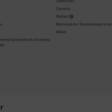
Contul meu
Comenzi
Wishlist
0
ou
Aboneaza-te / Dezaboneaza-te la 
Afiliati
entul General Pentru Protectia
ale
e
r