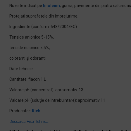
Nu este indicat pe
linoleum
, guma, pavimente din piatra calcaroasa
Protejati suprafetele din imprejurime.
Ingrediente (conform: 648/2004/EC):
Tenside anionice 5-15%,
tenside neionice < 5%,
coloranti şi odoranti.
Date tehnice:
Cantitate: flacon 1 L
Valoare pH (concentrat): aproximativ. 13
Valoare pH (soluţie de întrebuintare): aproximativ 11
Producator:
Kiehl
.
Descarca Fisa Tehnica