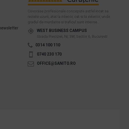
Covorase profesionale concepute astfel incat sa
reziste uzurii, atat la interior, cat si la exterior, unde
gradul de murdarire si traficul sunt intense.
newsletter
WEST BUSINESS CAMPUS
Strada Preciziei, Nr, 3W, Sector 6, Bucuresti
0314 100 110
0740 230 170
OFFICE@SANITO.RO