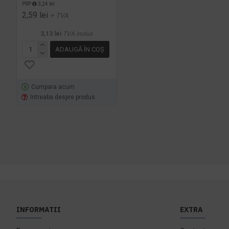
PRP
3,24 lei
2,59 lei
+ TVA
3,13 lei
TVA inclus
ADAUGĂ ÎN COŞ
Cumpara acum
Intreaba despre produs
INFORMATII
EXTRA