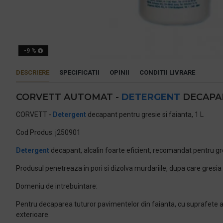
-9 %
DESCRIERE
SPECIFICATII
OPINII
CONDITII LIVRARE
CORVETT AUTOMAT -
DETERGENT
DECAPAN
CORVETT -
Detergent
decapant pentru gresie si faianta, 1 L
Cod Produs: j250901
Detergent
decapant, alcalin foarte eficient, recomandat pentru g
Produsul penetreaza in pori si dizolva murdariile, dupa care gresia 
Domeniu de intrebuintare:
Pentru decaparea tuturor pavimentelor din faianta, cu suprafete asp
exterioare.