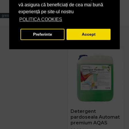
vă asigura că beneficiați de cea mai bună
experiență pe site-ul nostru
gresie microporoasa
kiehl
POLITICA COOKIES
Preferinte
Accept
PRODUSE ASEMANATOARE
Detergent
pardoseala Automat
premium AQAS