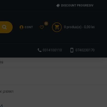
DISCOUNT PROGRESIV
0
0 produs(e) - 0,00 lei
CONT
0314100110
0740230170
ehl
l:
j250901
A