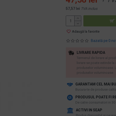
57,57 lei
TVA inclus
Adaugă la favorite
Bazată pe 0 no
LIVRARE RAPIDA
Termenul de livrare al prod
livrare se poate extinde la
produselor voluminoase. L
produselor voluminoase.
GARANTAM CEL MAI BU
​Bucura-te de produse calitat
PRODUSUL POATE FI R
De catre consumatori in 30 d
ACTIVI IN SEAP
Produs disponibil si pe www