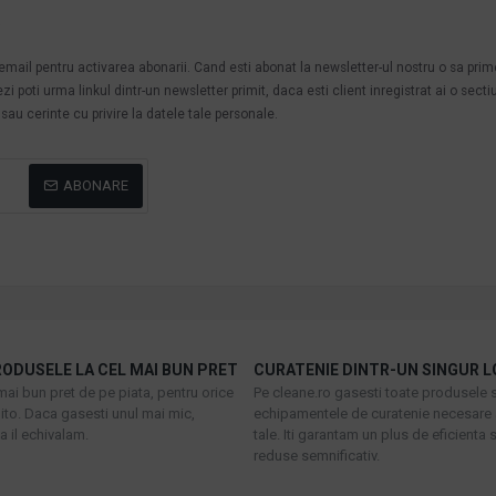
.
n email pentru activarea abonarii. Cand esti abonat la newsletter-ul nostru o sa pri
poti urma linkul dintr-un newsletter primit, daca esti client inregistrat ai o secti
au cerinte cu privire la datele tale personale.
ABONARE
ODUSELE LA CEL MAI BUN PRET
CURATENIE DINTR-UN SINGUR L
mai bun pret de pe piata, pentru orice
Pe cleane.ro gasesti toate produsele s
to. Daca gasesti unul mai mic,
echipamentele de curatenie necesare 
 il echivalam.
tale. Iti garantam un plus de eficienta s
reduse semnificativ.