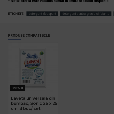
* Nota: oferta este valabilă numai în limita stocului disponibil.
ETICHETE:
detergent decapant
detergent pentru gresie si faianta
PRODUSE COMPATIBILE
-20 %
Laveta universala din
bumbac, Sonic 25 x 25
cm, 3 buc/ set