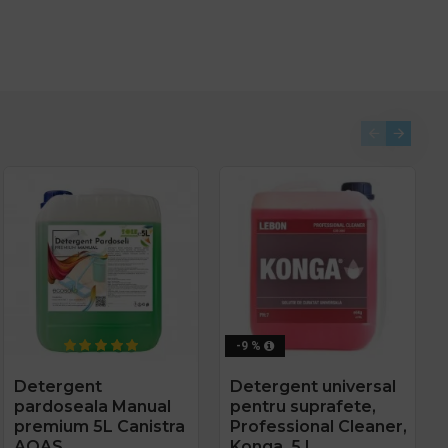
-9 %
Detergent
Detergent universal
pardoseala Manual
pentru suprafete,
premium 5L Canistra
Professional Cleaner,
AQAS
Konga, 5 L