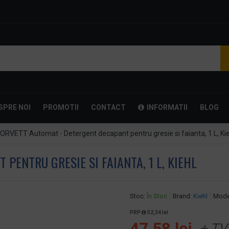
SPRE NOI
PROMOTII
CONTACT
INFORMATII
BLOG
ORVETT Automat - Detergent decapant pentru gresie si faianta, 1 L, Ki
PENTRU GRESIE SI FAIANTA, 1 L, KIEHL
Stoc:
În Stoc
Brand:
Kiehl
Mode
PRP
52,34 lei
47,58 lei
+ TV