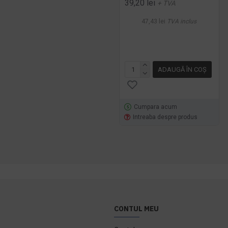
39,20 lei
+ TVA
47,43 lei
TVA inclus
ADAUGĂ ÎN COŞ
Cumpara acum
Intreaba despre produs
CONTUL MEU