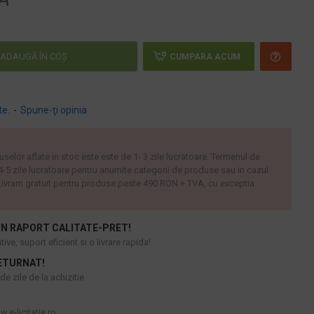
ADAUGĂ ÎN COŞ
CUMPARA ACUM
te.
-
Spune-ţi opinia
uselor aflate in stoc este este de 1- 3 zile lucratoare. Termenul de
 4-5 zile lucratoare pentru anumite categorii de produse sau in cazul
ivram gratuit pentru produse peste 490 RON + TVA, cu exceptia
N RAPORT CALITATE-PRET!
ive, suport eficient si o livrare rapida!
ETURNAT!
e zile de la achizitie
.e-licitatie.ro