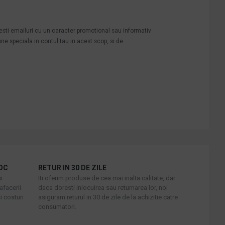
mesti emailuri cu un caracter promotional sau informativ
une speciala in contul tau in acest scop, si de
OC
RETUR IN 30 DE ZILE
i
Iti oferim produse de cea mai inalta calitate, dar
afacerii
daca doresti inlocuirea sau returnarea lor, noi
i costuri
asiguram returul in 30 de zile de la achizitie catre
consumatori.