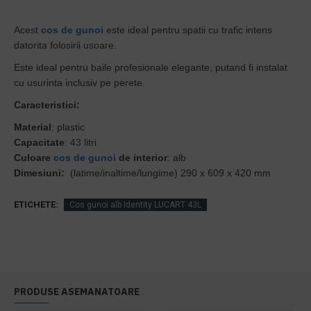
Acest
cos de gunoi
este ideal pentru spatii cu trafic intens
datorita folosirii usoare.
Este ideal pentru baile profesionale elegante, putand fi instalat
cu usurinta inclusiv pe perete.
Caracteristici:
Material
: plastic
Capacitate
: 43 litri
Culoare
cos de gunoi
de interior
: alb
Dimesiuni:
(latime/inaltime/lungime) 290 x 609 x 420 mm
ETICHETE:
Cos gunoi alb Identity LUCART 43L
PRODUSE ASEMANATOARE