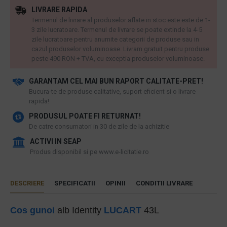
LIVRARE RAPIDA
Termenul de livrare al produselor aflate in stoc este este de 1-
3 zile lucratoare. Termenul de livrare se poate extinde la 4-5
zile lucratoare pentru anumite categorii de produse sau in
cazul produselor voluminoase. Livram gratuit pentru produse
peste 490 RON + TVA, cu exceptia produselor voluminoase.
GARANTAM CEL MAI BUN RAPORT CALITATE-PRET!
​Bucura-te de produse calitative, suport eficient si o livrare
rapida!
PRODUSUL POATE FI RETURNAT!
De catre consumatori in 30 de zile de la achizitie
ACTIVI IN SEAP
Produs disponibil si pe www.e-licitatie.ro
DESCRIERE
SPECIFICATII
OPINII
CONDITII LIVRARE
Cos gunoi
alb Identity
LUCART
43L