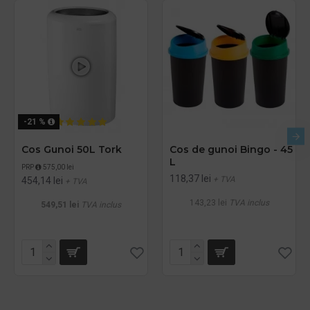
-21 %
Cos Gunoi 50L Tork
Cos de gunoi Bingo - 45
L
PRP
575,00 lei
118,37 lei
+ TVA
454,14 lei
+ TVA
143,23 lei
TVA inclus
549,51 lei
TVA inclus