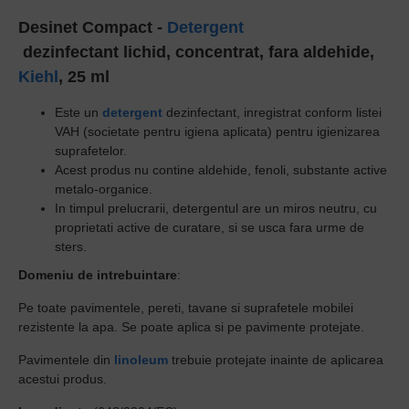
Desinet Compact -
Detergent
dezinfectant
lichid, concentrat, fara aldehide,
Kiehl
, 25 ml
Este un
detergent
dezinfectant, inregistrat conform listei
VAH (societate pentru igiena aplicata) pentru igienizarea
suprafetelor.
Acest produs nu contine aldehide, fenoli, substante active
metalo-organice.
In timpul prelucrarii, detergentul are un miros neutru, cu
proprietati active de curatare, si se usca fara urme de
sters.
Domeniu de intrebuintare
:
Pe toate pavimentele, pereti, tavane si suprafetele mobilei
rezistente la apa. Se poate aplica si pe pavimente protejate.
Pavimentele din
linoleum
trebuie protejate inainte de aplicarea
acestui produs.