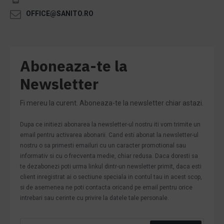
OFFICE@SANITO.RO
Aboneaza-te la
Newsletter
Fi mereu la curent. Aboneaza-te la newsletter chiar astazi.
Dupa ce initiezi abonarea la newsletter-ul nostru iti vom trimite un
email pentru activarea abonarii. Cand esti abonat la newsletter-ul
nostru o sa primesti emailuri cu un caracter promotional sau
informativ si cu o frecventa medie, chiar redusa. Daca doresti sa
te dezabonezi poti urma linkul dintr-un newsletter primit, daca esti
client inregistrat ai o sectiune speciala in contul tau in acest scop,
si de asemenea ne poti contacta oricand pe email pentru orice
intrebari sau cerinte cu privire la datele tale personale.