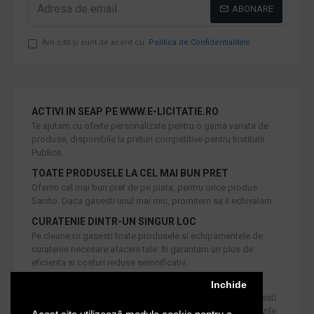
ABONARE
Am citit şi sunt de acord cu
Politica de Confidentialitate
ACTIVI IN SEAP PE WWW.E-LICITATIE.RO
Te ajutam cu oferte personalizate pentru o gama variata de
produse, disponibile la preturi competitive pentru Institutii
Publice.
TOATE PRODUSELE LA CEL MAI BUN PRET
Oferim cel mai bun pret de pe piata, pentru orice produs
Sanito. Daca gasesti unul mai mic, promitem sa il echivalam.
CURATENIE DINTR-UN SINGUR LOC
Pe cleane.ro gasesti toate produsele si echipamentele de
curatenie necesare afacerii tale. Iti garantam un plus de
eficienta si costuri reduse semnificativ.
RETUR IN 30 DE ZILE
Inchide
Iti oferim produse de cea mai inalta calitate, dar daca doresti
inlocuirea sau returnarea lor, noi asiguram returul in 30 de zile