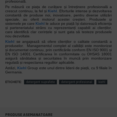
profesională.
Pe măsură ce piața de curățare și întreținere profesională a
crescut continuu, la fel și
Kiehl
. Eforturile intense și dezvoltarea
constantă de produse noi, inovatoare, pentru diverse utilizări
speciale, au oferit motorul acestei creșteri. Produsele și
sistemele pe care
Kiehl
le aduce pe piață își datorează eficiența
și parteneriatului strâns cu reprezentanți capabili ai clienților,
care identifică clar cerințele și sunt gata să testeze produsele
nou dezvoltate.
Kiehl
se angajează să ofere clienților o calitate constantă a
produselor.
Managementul complet al calității este monitorizat
și documentat continuu, prin certificările conform EN ISO 9001 și
EN ISO 14001. Certificarea în conformitate cu OHSAS 18001
asigură sănătatea și securitatea în muncă prin monitorizare
regulată și respectarea regulilor aplicabile.
Astăzi,
Kiehl
Group este unul dintre liderii de piață, cu 9 filiale în
Germania.
ETICHETE:
detergent suprafete
detergent profesional
kiehl
PRODUSE ASEMANATOARE