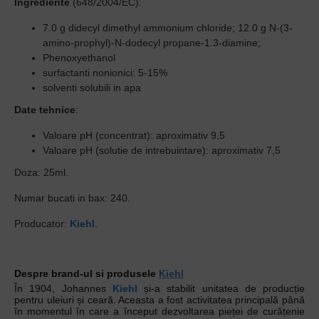
Ingrediente
(648/2004/EC):
7.0 g didecyl dimethyl ammonium chloride; 12.0 g N-(3-
amino-prophyl)-N-dodecyl propane-1.3-diamine;
Phenoxyethanol
surfactanti nonionici: 5-15%
solventi solubili in apa
Date tehnice
:
Valoare pH (concentrat): aproximativ 9,5
Valoare pH (solutie de intrebuintare): aproximativ 7,5
Doza: 25ml.
Numar bucati in bax: 240.
Producator:
Kiehl
.
Despre brand-ul si produsele
Kiehl
În 1904, Johannes
Kiehl
și-a stabilit unitatea de producție
pentru uleiuri și ceară. Aceasta a fost activitatea principală până
în momentul în care a început dezvoltarea pieței de curățenie