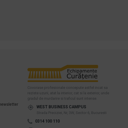
Cumpara acum
Cumpara acum
Intreaba despre produs
Intreaba despre produs
Covorase profesionale concepute astfel incat sa
reziste uzurii, atat la interior, cat si la exterior, unde
gradul de murdarire si traficul sunt intense.
newsletter
WEST BUSINESS CAMPUS
Strada Preciziei, Nr, 3W, Sector 6, Bucuresti
0314 100 110