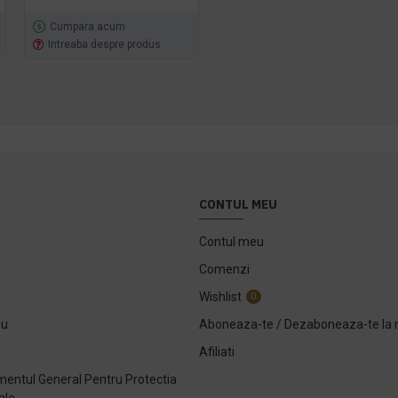
Cumpara acum
Cumpara acum
Intreaba despre produs
Intreaba despre produs
CONTUL MEU
Contul meu
Comenzi
Wishlist
0
ou
Aboneaza-te / Dezaboneaza-te la 
Afiliati
entul General Pentru Protectia
ale