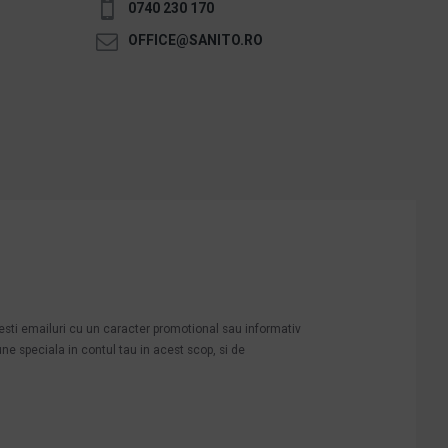
0740 230 170
OFFICE@SANITO.RO
mesti emailuri cu un caracter promotional sau informativ
une speciala in contul tau in acest scop, si de