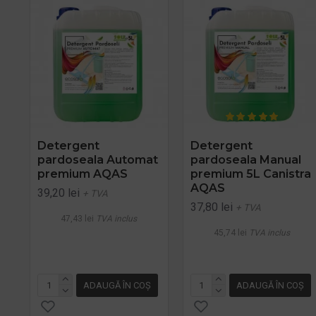
Detergent
Detergent
pardoseala Automat
pardoseala Manual
premium AQAS
premium 5L Canistra
AQAS
39,20 lei
+ TVA
37,80 lei
+ TVA
47,43 lei
TVA inclus
45,74 lei
TVA inclus
ADAUGĂ ÎN COŞ
ADAUGĂ ÎN COŞ