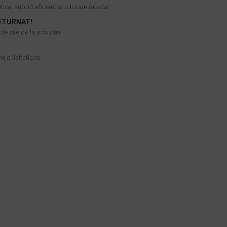
ive, suport eficient si o livrare rapida!
ETURNAT!
e zile de la achizitie
.e-licitatie.ro