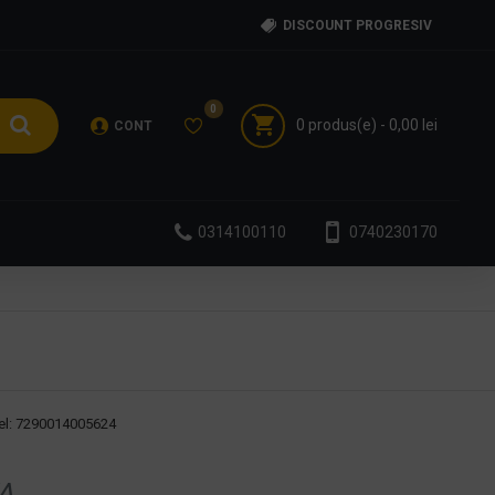
DISCOUNT PROGRESIV
0
0 produs(e) - 0,00 lei
CONT
0314100110
0740230170
l:
7290014005624
A