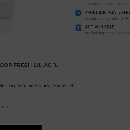
​Bucura-te de produse calitat
PRODUSUL POATE FI R
De catre consumatori in 30 d
ACTIVI IN SEAP
Produs disponibil si pe www
OOR FRESH LILIAC 1L
edicat pentru toate tipurile de pardoseli.
iliac