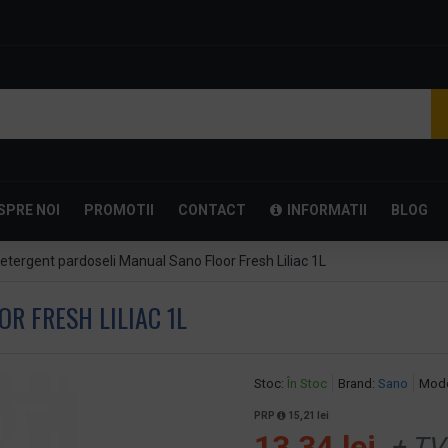
SPRE NOI
PROMOTII
CONTACT
INFORMATII
BLOG
etergent pardoseli Manual Sano Floor Fresh Liliac 1L
R FRESH LILIAC 1L
Stoc:
În Stoc
Brand:
Sano
Mode
PRP
15,21 lei
13,34 lei
+ TV