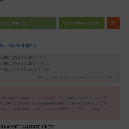
ADAUGĂ ÎN COŞ
CUMPARA ACUM
te.
-
Spune-ţi opinia
 / buc
(3% discount)
+ TVA
 / buc
(5% discount)
+ TVA
N / buc
(7% discount)
+ TVA
Cupoanele de discount anuleaza aceasta reducere
uselor aflate in stoc este este de 1- 3 zile lucratoare. Termenul de
 4-5 zile lucratoare pentru anumite categorii de produse sau in cazul
ivram gratuit pentru produse peste 490 RON + TVA, cu exceptia
N RAPORT CALITATE-PRET!