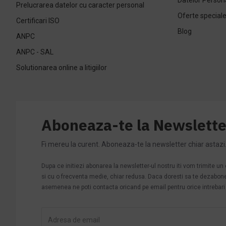
Prelucrarea datelor cu caracter personal
Oferte special
Certificari ISO
Blog
ANPC
ANPC - SAL
Solutionarea online a litigiilor
Aboneaza-te la Newslette
Fi mereu la curent. Aboneaza-te la newsletter chiar astazi
Dupa ce initiezi abonarea la newsletter-ul nostru iti vom trimite u
si cu o frecventa medie, chiar redusa. Daca doresti sa te dezabonezi 
asemenea ne poti contacta oricand pe email pentru orice intrebari s