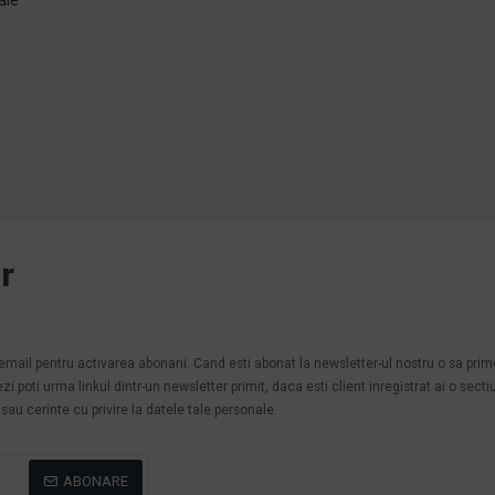
e
r
.
n email pentru activarea abonarii. Cand esti abonat la newsletter-ul nostru o sa pri
poti urma linkul dintr-un newsletter primit, daca esti client inregistrat ai o secti
au cerinte cu privire la datele tale personale.
ABONARE