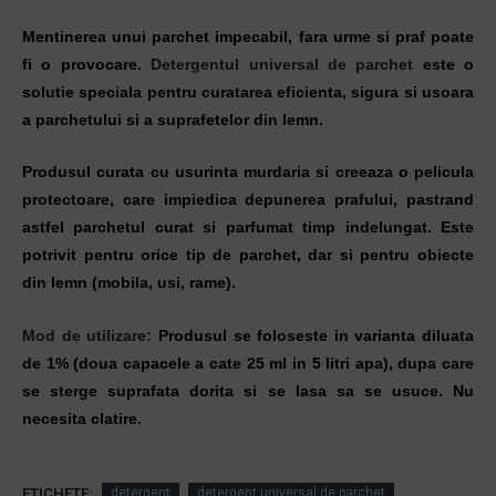
Mentinerea unui parchet impecabil, fara urme si praf poate
fi o provocare.
Detergentul universal de parchet
este o
solutie speciala pentru curatarea eficienta, sigura si usoara
a parchetului si a suprafetelor din lemn.
Produsul curata cu usurinta murdaria si creeaza o pelicula
protectoare, care impiedica depunerea prafului, pastrand
astfel parchetul curat si parfumat timp indelungat. Este
potrivit pentru orice tip de parchet, dar si pentru obiecte
din lemn (mobila, usi, rame).
Mod de utilizare:
Produsul se foloseste in varianta diluata
de 1% (doua capacele a cate 25 ml in 5 litri apa), dupa care
se sterge suprafata dorita si se lasa sa se usuce. Nu
necesita clatire.
ETICHETE:
detergent
detergent universal de parchet