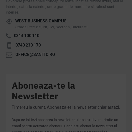
Covorase profesionale concepute astfel incat sa reziste uzurii, atat la
interior, cat si la exterior, unde gradul de murdarire si traficul sunt
intense.
WEST BUSINESS CAMPUS
Strada Preciziei, Nr, 3W, Sector 6, Bucuresti
0314 100 110
0740 230 170
OFFICE@SANITO.RO
Aboneaza-te la
Newsletter
Fi mereu la curent. Aboneaza-te la newsletter chiar astazi.
Dupa ce initiezi abonarea la newsletter-ul nostru iti vom trimite un
email pentru activarea abonarii. Cand esti abonat la newsletter-ul