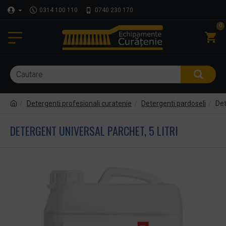
0314 100 110
0740 230 170
0
Detergenti profesionali curatenie
Detergenti pardoseli
Det
DETERGENT UNIVERSAL PARCHET, 5 LITRI