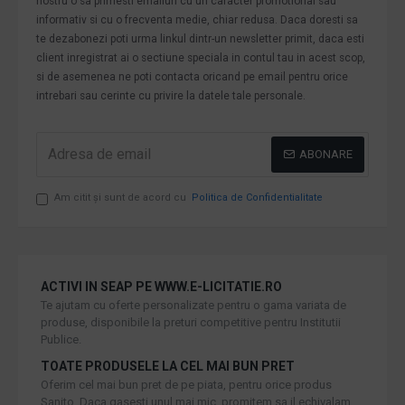
nostru o sa primesti emailuri cu un caracter promotional sau
informativ si cu o frecventa medie, chiar redusa. Daca doresti sa
te dezabonezi poti urma linkul dintr-un newsletter primit, daca esti
client inregistrat ai o sectiune speciala in contul tau in acest scop,
si de asemenea ne poti contacta oricand pe email pentru orice
intrebari sau cerinte cu privire la datele tale personale.
ABONARE
Am citit şi sunt de acord cu
Politica de Confidentialitate
ACTIVI IN SEAP PE WWW.E-LICITATIE.RO
Te ajutam cu oferte personalizate pentru o gama variata de
produse, disponibile la preturi competitive pentru Institutii
Publice.
TOATE PRODUSELE LA CEL MAI BUN PRET
Oferim cel mai bun pret de pe piata, pentru orice produs
Sanito. Daca gasesti unul mai mic, promitem sa il echivalam.