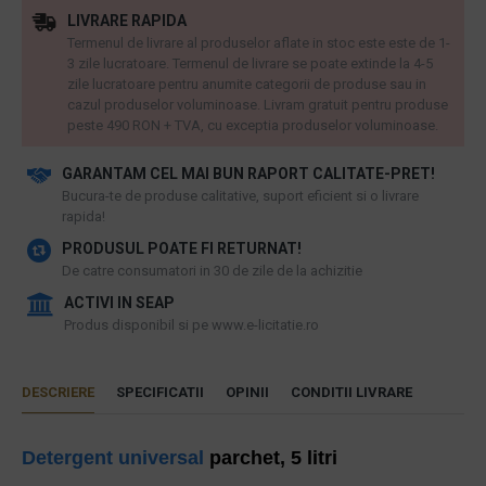
LIVRARE RAPIDA
Termenul de livrare al produselor aflate in stoc este este de 1-
3 zile lucratoare. Termenul de livrare se poate extinde la 4-5
zile lucratoare pentru anumite categorii de produse sau in
cazul produselor voluminoase. Livram gratuit pentru produse
peste 490 RON + TVA, cu exceptia produselor voluminoase.
GARANTAM CEL MAI BUN RAPORT CALITATE-PRET!
​Bucura-te de produse calitative, suport eficient si o livrare
rapida!
PRODUSUL POATE FI RETURNAT!
De catre consumatori in 30 de zile de la achizitie
ACTIVI IN SEAP
Produs disponibil si pe www.e-licitatie.ro
DESCRIERE
SPECIFICATII
OPINII
CONDITII LIVRARE
Detergent universal
parchet, 5 litri