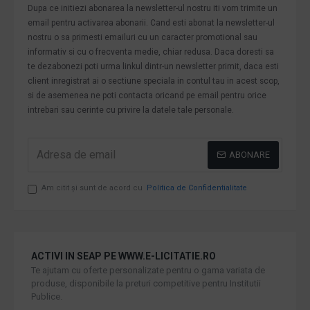
Dupa ce initiezi abonarea la newsletter-ul nostru iti vom trimite un
email pentru activarea abonarii. Cand esti abonat la newsletter-ul
nostru o sa primesti emailuri cu un caracter promotional sau
informativ si cu o frecventa medie, chiar redusa. Daca doresti sa
te dezabonezi poti urma linkul dintr-un newsletter primit, daca esti
client inregistrat ai o sectiune speciala in contul tau in acest scop,
si de asemenea ne poti contacta oricand pe email pentru orice
intrebari sau cerinte cu privire la datele tale personale.
ABONARE
Am citit şi sunt de acord cu
Politica de Confidentialitate
ACTIVI IN SEAP PE WWW.E-LICITATIE.RO
Te ajutam cu oferte personalizate pentru o gama variata de
produse, disponibile la preturi competitive pentru Institutii
Publice.