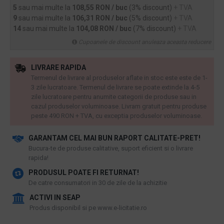
5
sau mai multe la
108,55 RON / buc
(3% discount)
+ TVA
9
sau mai multe la
106,31 RON / buc
(5% discount)
+ TVA
14
sau mai multe la
104,08 RON / buc
(7% discount)
+ TVA
Cupoanele de discount anuleaza aceasta reducere
LIVRARE RAPIDA
Termenul de livrare al produselor aflate in stoc este este de 1-
3 zile lucratoare. Termenul de livrare se poate extinde la 4-5
zile lucratoare pentru anumite categorii de produse sau in
cazul produselor voluminoase. Livram gratuit pentru produse
peste 490 RON + TVA, cu exceptia produselor voluminoase.
GARANTAM CEL MAI BUN RAPORT CALITATE-PRET!
​Bucura-te de produse calitative, suport eficient si o livrare
rapida!
PRODUSUL POATE FI RETURNAT!
De catre consumatori in 30 de zile de la achizitie
ACTIVI IN SEAP
Produs disponibil si pe www.e-licitatie.ro