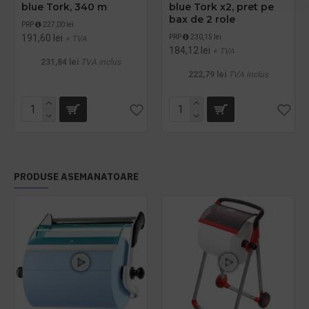
blue Tork, 340 m
blue Tork x2, pret pe
bax de 2 role
PRP
227,00 lei
191,60 lei
PRP
230,15 lei
+ TVA
184,12 lei
+ TVA
231,84 lei
TVA inclus
222,79 lei
TVA inclus
PRODUSE ASEMANATOARE