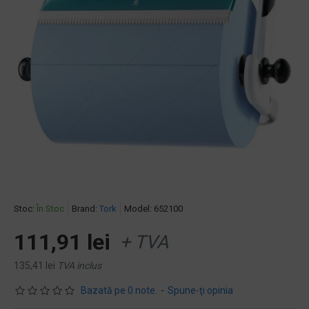
Stoc:
În Stoc
Brand:
Tork
Model:
652100
111,91 lei
+ TVA
135,41 lei
TVA inclus
Bazată pe 0 note.
-
Spune-ţi opinia