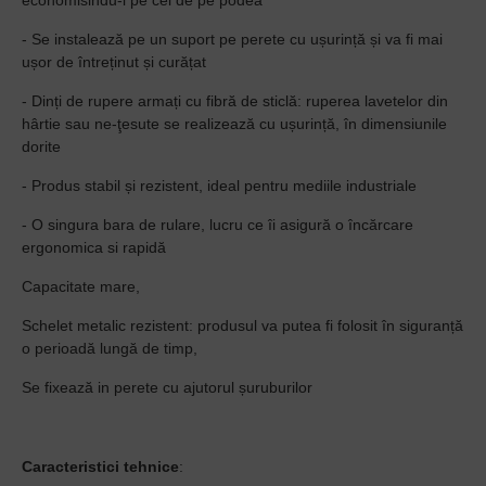
economisindu-l pe cel de pe podea
- Se instalează pe un suport pe perete cu ușurință și va fi mai
ușor de întreținut și curățat
- Dinți de rupere armați cu fibră de sticlă: ruperea lavetelor din
hârtie sau ne-ţesute se realizează cu ușurință, în dimensiunile
dorite
- Produs stabil și rezistent, ideal pentru mediile industriale
- O singura bara de rulare, lucru ce îi asigură o încărcare
ergonomica si rapidă
Capacitate mare,
Schelet metalic rezistent: produsul va putea fi folosit în siguranță
o perioadă lungă de timp,
Se fixează in perete cu ajutorul șuruburilor
Caracteristici tehnice
: