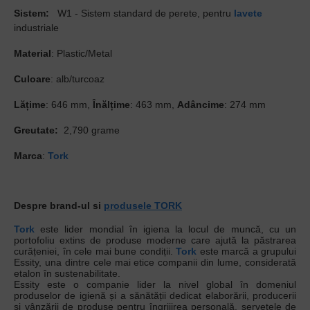
Sistem:
W1 - Sistem standard de perete, pentru
lavete
industriale
Material
: Plastic/Metal
Culoare
: alb/turcoaz
Lățime
: 646 mm,
Înălțime
: 463 mm,
Adâncime
: 274 mm
Greutate:
2,790 grame
Marca
:
Tork
Despre brand-ul si
produsele TORK
Tork
este lider mondial în igiena la locul de muncă, cu un
portofoliu extins de produse moderne care ajută la păstrarea
curățeniei, în cele mai bune condiții.
Tork
este marcă a grupului
Essity, una dintre cele mai etice companii din lume, considerată
etalon în sustenabilitate.
Essity este o companie lider la nivel global în domeniul
produselor de igienă și a sănătății dedicat elaborării, producerii
și vânzării de produse pentru îngrijirea personală, șervețele de