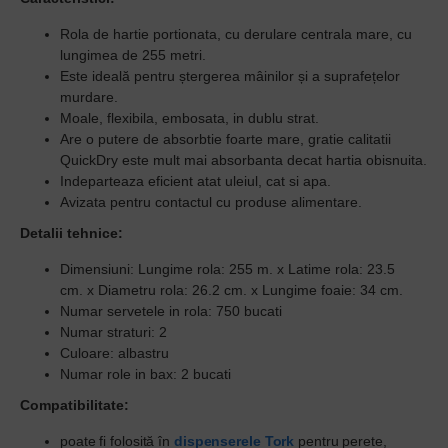
Rola de hartie portionata, cu derulare centrala mare,
cu
lungimea de 255 metri.
Este ideală pentru ștergerea mâinilor și a suprafețelor
murdare.
Moale, flexibila, embosata, in dublu strat.
Are o putere de absorbtie foarte mare, g
ratie calitatii
QuickDry este mult mai absorbanta decat hartia obisnuita.
Indeparteaza eficient atat uleiul, cat si apa.
Avizata pentru contactul cu produse alimentare.
Detalii tehnice:
Dimensiuni:
Lungime rola: 255 m. x Latime rola: 23.5
cm. x Diametru rola: 26.2 cm. x Lungime foaie: 34 cm.
Numar servetele in rola:
750 bucati
Numar straturi:
2
Culoare:
albastru
Numar role in bax
: 2 bucati
Compatibilitate:
poate fi folosită în
dispenserele
Tork
pentru perete,