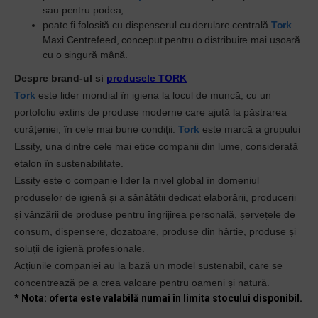
sau
pentru podea,
poate fi folosită cu dispenserul cu derulare centrală
Tork
Maxi Centrefeed, conceput pentru o distribuire mai ușoară
cu o singură mână.
Despre brand-ul si
produsele TORK
Tork
este lider mondial în igiena la locul de muncă, cu un
portofoliu extins de produse moderne care ajută la păstrarea
curățeniei, în cele mai bune condiții.
Tork
este marcă a grupului
Essity, una dintre cele mai etice companii din lume, considerată
etalon în sustenabilitate.
Essity este o companie lider la nivel global în domeniul
produselor de igienă și a sănătății dedicat elaborării, producerii
și vânzării de produse pentru îngrijirea personală, șervețele de
consum, dispensere, dozatoare, produse din hârtie, produse și
soluții de igienă profesionale.
Acțiunile companiei au la bază un model sustenabil, care se
concentrează pe a crea valoare pentru oameni și natură.
* Nota: oferta este valabilă numai în limita stocului disponibil.