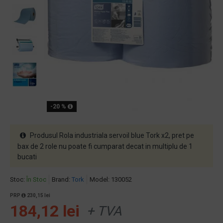
-20 %
Produsul Rola industriala servoil blue Tork x2, pret pe
bax de 2 role nu poate fi cumparat decat in multiplu de 1
bucati
Stoc:
În Stoc
Brand:
Tork
Model:
130052
PRP
230,15 lei
184,12 lei
+ TVA