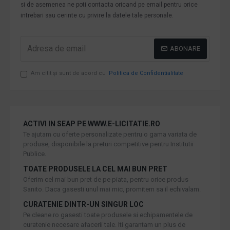
si de asemenea ne poti contacta oricand pe email pentru orice
intrebari sau cerinte cu privire la datele tale personale.
ABONARE
Am citit şi sunt de acord cu
Politica de Confidentialitate
ACTIVI IN SEAP PE WWW.E-LICITATIE.RO
Te ajutam cu oferte personalizate pentru o gama variata de
produse, disponibile la preturi competitive pentru Institutii
Publice.
TOATE PRODUSELE LA CEL MAI BUN PRET
Oferim cel mai bun pret de pe piata, pentru orice produs
Sanito. Daca gasesti unul mai mic, promitem sa il echivalam.
CURATENIE DINTR-UN SINGUR LOC
Pe cleane.ro gasesti toate produsele si echipamentele de
curatenie necesare afacerii tale. Iti garantam un plus de