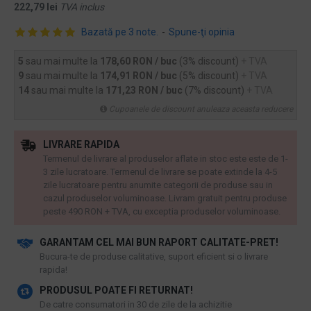
222,79 lei
TVA inclus
Bazată pe 3 note.
-
Spune-ţi opinia
5
sau mai multe la
178,60 RON / buc
(3% discount)
+ TVA
9
sau mai multe la
174,91 RON / buc
(5% discount)
+ TVA
14
sau mai multe la
171,23 RON / buc
(7% discount)
+ TVA
Cupoanele de discount anuleaza aceasta reducere
LIVRARE RAPIDA
Termenul de livrare al produselor aflate in stoc este este de 1-
3 zile lucratoare. Termenul de livrare se poate extinde la 4-5
zile lucratoare pentru anumite categorii de produse sau in
cazul produselor voluminoase. Livram gratuit pentru produse
peste 490 RON + TVA, cu exceptia produselor voluminoase.
GARANTAM CEL MAI BUN RAPORT CALITATE-PRET!
​Bucura-te de produse calitative, suport eficient si o livrare
rapida!
PRODUSUL POATE FI RETURNAT!
De catre consumatori in 30 de zile de la achizitie