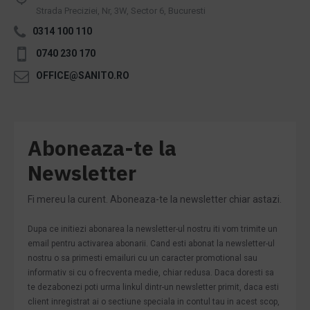
Strada Preciziei, Nr, 3W, Sector 6, Bucuresti
0314 100 110
0740 230 170
OFFICE@SANITO.RO
Aboneaza-te la
Newsletter
Fi mereu la curent. Aboneaza-te la newsletter chiar astazi.
Dupa ce initiezi abonarea la newsletter-ul nostru iti vom trimite un
email pentru activarea abonarii. Cand esti abonat la newsletter-ul
nostru o sa primesti emailuri cu un caracter promotional sau
informativ si cu o frecventa medie, chiar redusa. Daca doresti sa
te dezabonezi poti urma linkul dintr-un newsletter primit, daca esti
client inregistrat ai o sectiune speciala in contul tau in acest scop,