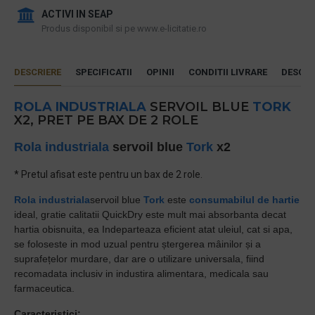
ACTIVI IN SEAP
Produs disponibil si pe www.e-licitatie.ro
DESCRIERE
SPECIFICATII
OPINII
CONDITII LIVRARE
DESCAR
ROLA INDUSTRIALA
SERVOIL BLUE
TORK
X2, PRET PE BAX DE 2 ROLE
Rola industriala
servoil blue
Tork
x2
* Pretul afisat este pentru un bax de 2 role.
Rola industriala
servoil blue
Tork
este
consumabilul de hartie
ideal, g
ratie calitatii QuickDry este mult mai absorbanta decat
hartia obisnuita, ea
Indeparteaza eficient atat uleiul, cat si apa,
se foloseste in mod uzual pentru
ștergerea mâinilor și a
suprafețelor murdare, dar are o utilizare universala, fiind
recomadata inclusiv in industira alimentara, medicala sau
farmaceutica.
Caracteristici: