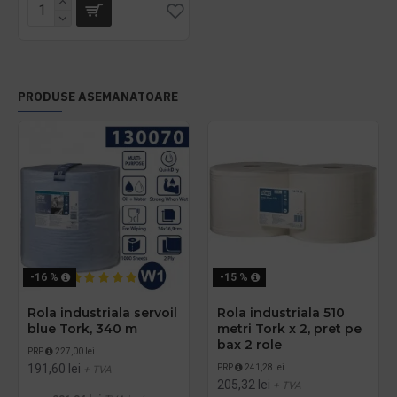
PRODUSE ASEMANATOARE
-16 %
-15 %
Rola industriala servoil
Rola industriala 510
blue Tork, 340 m
metri Tork x 2, pret pe
bax 2 role
PRP
227,00 lei
191,60 lei
PRP
241,28 lei
+ TVA
205,32 lei
+ TVA