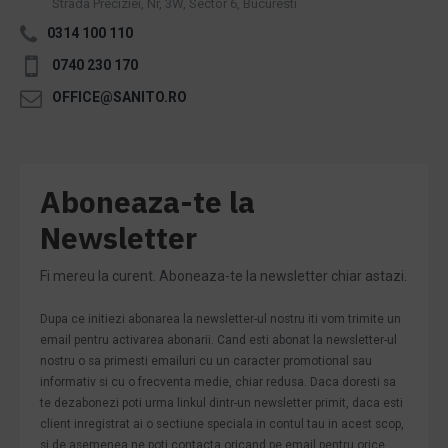
Strada Preciziei, Nr, 3W, Sector 6, Bucuresti
0314 100 110
0740 230 170
OFFICE@SANITO.RO
Aboneaza-te la
Newsletter
Fi mereu la curent. Aboneaza-te la newsletter chiar astazi.
Dupa ce initiezi abonarea la newsletter-ul nostru iti vom trimite un
email pentru activarea abonarii. Cand esti abonat la newsletter-ul
nostru o sa primesti emailuri cu un caracter promotional sau
informativ si cu o frecventa medie, chiar redusa. Daca doresti sa
te dezabonezi poti urma linkul dintr-un newsletter primit, daca esti
client inregistrat ai o sectiune speciala in contul tau in acest scop,
si de asemenea ne poti contacta oricand pe email pentru orice