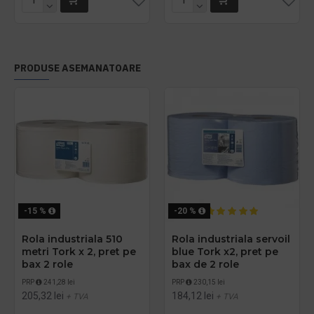
PRODUSE ASEMANATOARE
-15 %
-20 %
Rola industriala 510
Rola industriala servoil
metri Tork x 2, pret pe
blue Tork x2, pret pe
bax 2 role
bax de 2 role
PRP
241,28 lei
PRP
230,15 lei
205,32 lei
184,12 lei
+ TVA
+ TVA