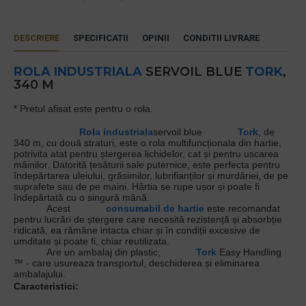
DESCRIERE
SPECIFICATII
OPINII
CONDITII LIVRARE
ROLA INDUSTRIALA
SERVOIL BLUE
TORK
,
340 M
* Pretul afisat este pentru o rola.
Rola industriala
servoil blue
Tork
, de
340 m, cu două straturi, este o rola multifuncționala din hartie,
potrivita atat pentru ștergerea lichidelor, cat și pentru uscarea
mâinilor.
Datorită țesăturii sale puternice, este perfecta pentru
îndepărtarea uleiului, grăsimilor, lubrifianților și murdăriei, de pe
suprafete sau de pe maini.
Hârtia se rupe ușor și poate fi
îndepărtată cu o singură mână.
Acest
consumabil de hartie
este recomandat
pentru lucrări de ștergere care necesită rezistență și absorbție
ridicată, ea rămâne intacta chiar și în condiții excesive de
umditate și poate fi, chiar reutilizata.
Are un ambalaj din plastic,
Tork
Easy Handling
™ - care usureaza transportul, deschiderea și eliminarea
ambalajului.
Caracteristici: