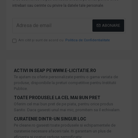
intrebari sau cerinte cu privire la datele tale personale.
ABONARE
Am citit şi sunt de acord cu
Politica de Confidentialitate
ACTIVI IN SEAP PE WWW.E-LICITATIE.RO
Te ajutam cu oferte personalizate pentru o gama variata de
produse, disponibile la preturi competitive pentru Institutii
Publice.
TOATE PRODUSELE LA CEL MAI BUN PRET
Oferim cel mai bun pret de pe piata, pentru orice produs
Sanito. Daca gasesti unul mai mic, promitem sa il echivalam.
CURATENIE DINTR-UN SINGUR LOC
Pe cleane.ro gasesti toate produsele si echipamentele de
curatenie necesare afacerii tale. Iti garantam un plus de
eficienta si costuri reduse semnificativ.