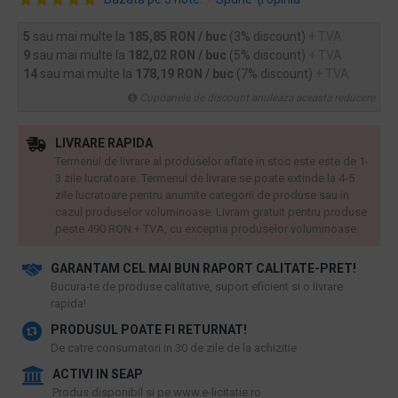
5
sau mai multe la
185,85 RON / buc
(3% discount)
+ TVA
9
sau mai multe la
182,02 RON / buc
(5% discount)
+ TVA
14
sau mai multe la
178,19 RON / buc
(7% discount)
+ TVA
Cupoanele de discount anuleaza aceasta reducere
LIVRARE RAPIDA
Termenul de livrare al produselor aflate in stoc este este de 1-
3 zile lucratoare. Termenul de livrare se poate extinde la 4-5
zile lucratoare pentru anumite categorii de produse sau in
cazul produselor voluminoase. Livram gratuit pentru produse
peste 490 RON + TVA, cu exceptia produselor voluminoase.
GARANTAM CEL MAI BUN RAPORT CALITATE-PRET!
​Bucura-te de produse calitative, suport eficient si o livrare
rapida!
PRODUSUL POATE FI RETURNAT!
De catre consumatori in 30 de zile de la achizitie
ACTIVI IN SEAP
Produs disponibil si pe www.e-licitatie.ro