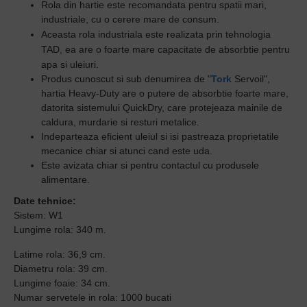
Rola din hartie este recomandata pentru spatii mari,
industriale, cu o cerere mare de consum.
Aceasta r
ola industriala este realizata prin tehnologia
TAD, ea are o foarte mare capacitate de absorbtie pentru
apa si uleiuri.
Produs cunoscut si sub denumirea de "
Tork
Servoil",
hartia Heavy-Duty are o putere de absorbtie foarte mare,
datorita sistemului QuickDry, care protejeaza mainile de
caldura, murdarie si resturi metalice.
Indeparteaza eficient uleiul si isi pastreaza proprietatile
mecanice chiar si atunci cand este uda.
Este avizata chiar si pentru contactul cu produsele
alimentare.
Date tehnice:
Sistem: W1
Lungime rola: 340 m.
Latime rola: 36,9 cm.
Diametru rola: 39 cm.
Lungime foaie: 34 cm.
Numar servetele in rola: 1000 bucati