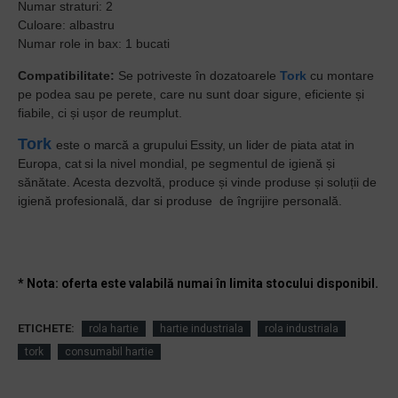
Numar straturi: 2
Culoare: albastru
Numar role in bax: 1 bucati
Compatibilitate:
Se potriveste în dozatoarele
Tork
cu montare
pe podea sau pe perete, care nu sunt doar sigure, eficiente și
fiabile, ci și ușor de reumplut.
To
r
k
este
o marcă a grupului Essity, un lider de piata atat in
Europa, cat si
la nivel mondial, pe segmentul de igienă și
sănătate. Acesta dezvoltă, produce și vinde produse și soluții de
igienă profesională, dar si produse de îngrijire personală.
* Nota: oferta este valabilă numai în limita stocului disponibil.
ETICHETE:
rola hartie
hartie industriala
rola industriala
tork
consumabil hartie