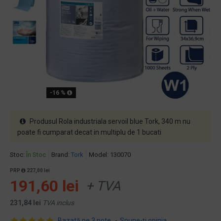
-16 %
Produsul Rola industriala servoil blue Tork, 340 m nu
poate fi cumparat decat in multiplu de 1 bucati
Stoc:
În Stoc
Brand:
Tork
Model:
130070
PRP
227,00 lei
191,60 lei
+ TVA
231,84 lei
TVA inclus
Bazată pe 3 note.
-
Spune-ţi opinia